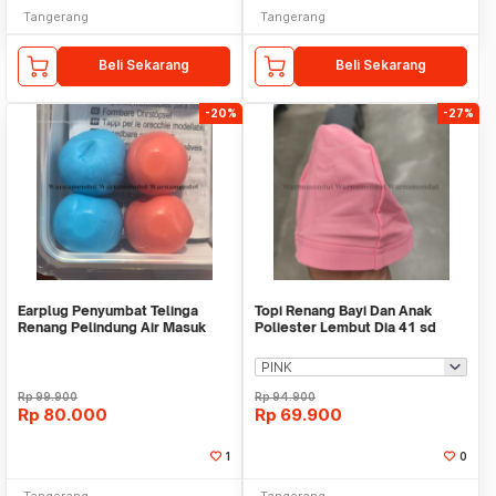
Tangerang
Tangerang
Beli Sekarang
Beli Sekarang
-20%
-27%
Earplug Penyumbat Telinga
Topi Renang Bayi Dan Anak
Renang Pelindung Air Masuk
Poliester Lembut Dia 41 sd
Kuping WMO DC2902
51cm WMO DC7113
Rp
99.900
Rp
94.900
Rp
80.000
Rp
69.900
1
0
Tangerang
Tangerang