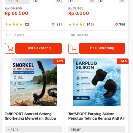
Hitam
Rp
109.900
Rp
19.900
Rp
66.500
Rp
8.000
star
star
star
star
star
(12)
221
star
star
star
star
star_half
(46)
356
DKI Jakarta
DKI Jakarta
Beli Sekarang
Beli Sekarang
-42%
-74%
TaffSPORT Snorkel Selang
TaffSPORT Earplug Silikon
Snorkeling Menyelam Scuba
Penutup Telinga Renang Anti Air
Diving - M8018
- TN01
Hitam
Hitam