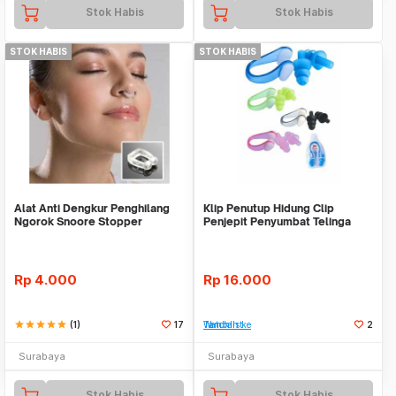
Stok Habis
Stok Habis
STOK HABIS
STOK HABIS
Alat Anti Dengkur Penghilang
Klip Penutup Hidung Clip
Ngorok Snoore Stopper
Penjepit Penyumbat Telinga
Aksesoris Olahraga
Rp
4.000
Rp
16.000
star
star
star
star
star
(1)
17
Tambah ke Watchlist
2
Surabaya
Surabaya
Stok Habis
Stok Habis