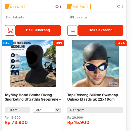
Stok Sisa 1
1
Stok Sisa 1
2
DKI Jakarta
DKI Jakarta
Beli Sekarang
Beli Sekarang
BARU
-39%
-47%
JoyMay Hood Scuba Diving
Topi Renang Silikon Swimcap
Snorkeling Ultrathin Neoprene -
Unisex Elastis uk 22x19cm
DH-030
WMO YUSX01
Hitam
Random
Rp
119.900
Rp
29.900
Rp
73.900
Rp
15.900