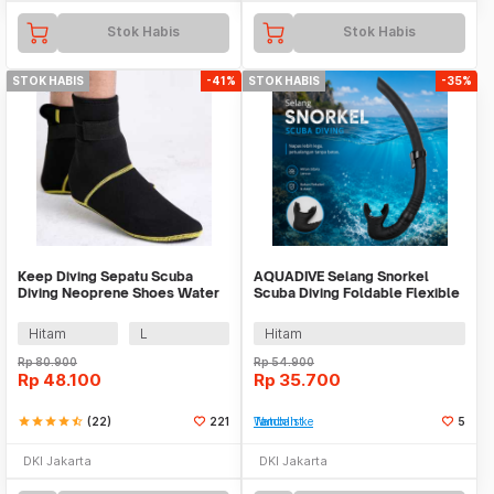
Stok Habis
Stok Habis
STOK HABIS
-41%
STOK HABIS
-35%
Keep Diving Sepatu Scuba
AQUADIVE Selang Snorkel
Diving Neoprene Shoes Water
Scuba Diving Foldable Flexible
Resistant - DS-102
Silicone - SN52
Hitam
L
Hitam
Rp
80.900
Rp
54.900
Rp
48.100
Rp
35.700
star
star
star
star
star_half
(22)
221
Tambah ke Watchlist
5
DKI Jakarta
DKI Jakarta