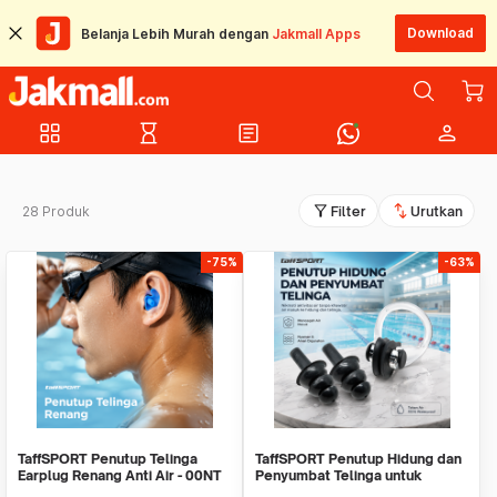
Download
Belanja Lebih Murah dengan
Jakmall Apps
grid_view
hourglass_empty
article
person
filter_alt
swap_vert
28 Produk
Filter
Urutkan
-75%
-63%
TaffSPORT Penutup Telinga
TaffSPORT Penutup Hidung dan
Earplug Renang Anti Air - 00NT
Penyumbat Telinga untuk
Renang Silikon - WFW051