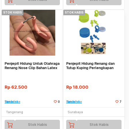
STOK HABIS
STOK HABIS
Penjepit Hidung Untuk Olahraga
Penjepit Hidung Renang dan
Renang Nose Clip Bahan Latex
Tutup Kuping Perlengkapan
WMO DC2411
Berenang Bestway
Rp
62.500
Rp
18.000
Tambah ke Watchlist
0
Tambah ke Watchlist
7
Tangerang
Surabaya
Stok Habis
Stok Habis