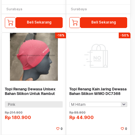
Surabaya
Surabaya
Beli Sekarang
Beli Sekarang
-16%
-50%
Topi Renang Dewasa Unisex
Topi Renang Kain Jaring Dewasa
Bahan Silikon Untuk Rambut
Bahan Silikon WMO DC7368
Panjang WM DC7250
Pink
Rp
214.900
Rp
88.900
Rp
180.900
Rp
44.900
0
0