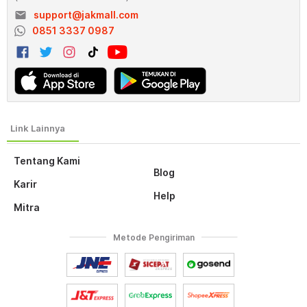
email
support@jakmall.com
0851 3337 0987
Tentang Kami
Blog
Karir
Help
Mitra
Metode Pengiriman