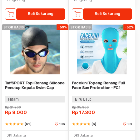
Beli Sekarang
Beli Sekarang
STOK HABIS
-59%
STOK HABIS
-52%
TaffSPORT Topi Renang Silicone
Facekini Topeng Renang Full
Penutup Kepala Swim Cap
Face Sun Protection - FC1
Dewasa - SX01
Hitam
Biru Laut
Rp
21.900
Rp
35.900
Rp
9.000
Rp
17.300
star
star
star
star
star_half
(62)
196
star
star
star
star
star
(6)
90
DKI Jakarta
DKI Jakarta