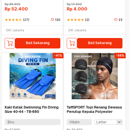
Rp
89.900
Rp
14.900
Rp
52.400
Rp
4.000
star
star
star
star
star_half
(27)
130
star
star
star
star
star
(2)
23
DKI Jakarta
DKI Jakarta
Beli Sekarang
Beli Sekarang
-41%
-56%
Kaki Katak Swimming Fin Diving
TaffSPORT Topi Renang Dewasa
Size 40-44 - TB-680
Penutup Kepala Polyester
Swim Cap - TS283
Biru
Hitam
Rp
67.900
Rp
26.900