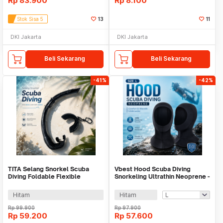
Rp
83.900
Rp
8.100
Stok Sisa 5
13
11
DKI Jakarta
DKI Jakarta
Beli Sekarang
Beli Sekarang
-41%
-42%
TITA Selang Snorkel Scuba
Vbest Hood Scuba Diving
Diving Foldable Flexible
Snorkeling Ultrathin Neoprene -
Silicone - TI045
DH-020
Hitam
Hitam
Rp
99.900
Rp
97.900
Rp
59.200
Rp
57.600