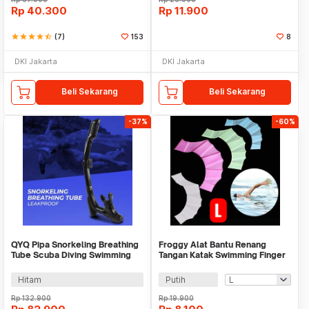
Rp
40.300
Rp
11.900
star
star
star
star
star_half
(7)
153
8
DKI Jakarta
DKI Jakarta
Beli Sekarang
Beli Sekarang
-37%
-60%
QYQ Pipa Snorkeling Breathing
Froggy Alat Bantu Renang
Tube Scuba Diving Swimming
Tangan Katak Swimming Finger
Leakproof - Q398
Fin Silicone - HW701
Hitam
Putih
Rp
132.900
Rp
19.900