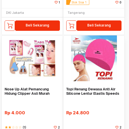
1
Stok Sisa 1
0
DKI Jakarta
Tangerang
Beli Sekarang
Beli Sekarang
Nose Up Alat Pemancung
Topi Renang Dewasa Anti Air
Hidung Clipper Asli Murah
Silicone Lentur Elastis Speeds
Alami Original
Premium Qua
Rp
4.000
Rp
24.800
star
star
star_border
star_border
star_border
(1)
2
2