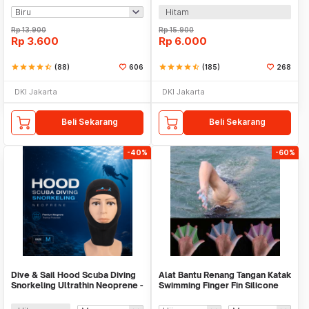
Hitam
Rp
13.900
Rp
15.900
Rp
3.600
Rp
6.000
star
star
star
star
star_half
(88)
606
star
star
star
star
star_half
(185)
268
DKI Jakarta
DKI Jakarta
Beli Sekarang
Beli Sekarang
-40%
-60%
Dive & Sail Hood Scuba Diving
Alat Bantu Renang Tangan Katak
Snorkeling Ultrathin Neoprene -
Swimming Finger Fin Silicone
DH-002
Size - HW700