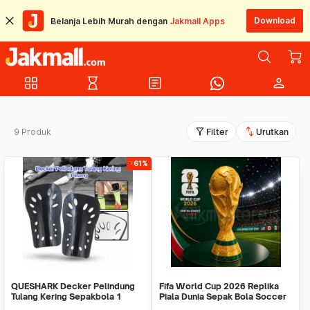
Download
Belanja Lebih Murah dengan
Jakmall Apps
grid_view
hourglass_empty
article
person
filter_alt
swap_vert
9 Produk
Filter
Urutkan
-61%
QUESHARK Decker Pelindung
Fifa World Cup 2026 Replika
Tulang Kering Sepakbola 1
Piala Dunia Sepak Bola Soccer
Pasang - C-FF233
Ball Trofi T