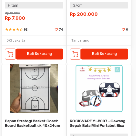
Hitam
37cm
Rp
19.900
Rp
200.000
Rp
7.900
star
star
star
star
star_half
(6)
74
0
DKI Jakarta
Tangerang
Beli Sekarang
Beli Sekarang
Papan Strategi Basket Coach
ROCKWARE YJ-B007 - Gawang
Board Basketball uk 40x24cm
Sepak Bola Mini Portabel Bisa
WMO DC7150
Dilipat