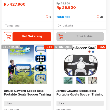
Rp
427.900
Rp
48.900
Rp
25.500
5
Tambah ke Watchlist
25
Tangerang
DKI Jakarta
Beli Sekarang
Stok Habis
STOK HABIS
-34%
STOK HABIS
-35%
Januel Gawang Sepak Bola
Januel Gawang Sepak Bola
Portable Goals Soccer Training
Portable Goals Soccer Training
Equipment 4in1 - JN42
Equipment 2in1 - Jn43
Biru
Hitam
Rp
289.900
Rp
210.900