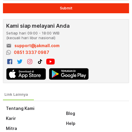
Submit
Kami siap melayani Anda
Setiap hari 09:00 - 18:00 WIB
(kecuali hari libur nasional)
email
support@jakmall.com
0851 3337 0987
Tentang Kami
Blog
Karir
Help
Mitra