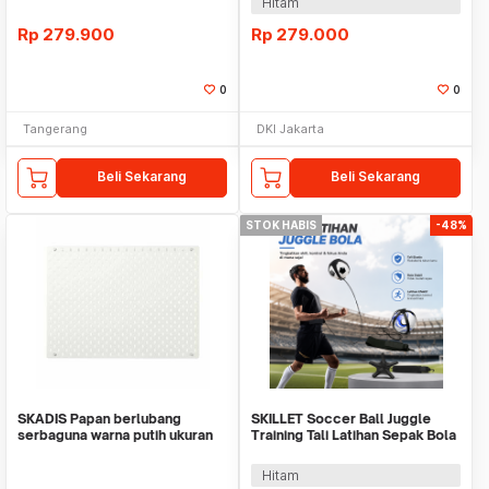
Hitam
Rp
279.900
Rp
279.000
0
0
Tangerang
DKI Jakarta
Beli Sekarang
Beli Sekarang
STOK HABIS
-48%
SKADIS Papan berlubang
SKILLET Soccer Ball Juggle
serbaguna warna putih ukuran
Training Tali Latihan Sepak Bola
76x56 cm
- SKT5
Hitam