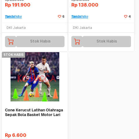
Rp
191.900
Rp
138.000
Tambah ke Watchlist
6
Tambah ke Watchlist
4
DKI Jakarta
DKI Jakarta
Stok Habis
Stok Habis
STOK HABIS
Cone Kerucut Latihan Olahraga
Sepak Bola Basket Motor Lari
Futsal Warn
Rp
6.600