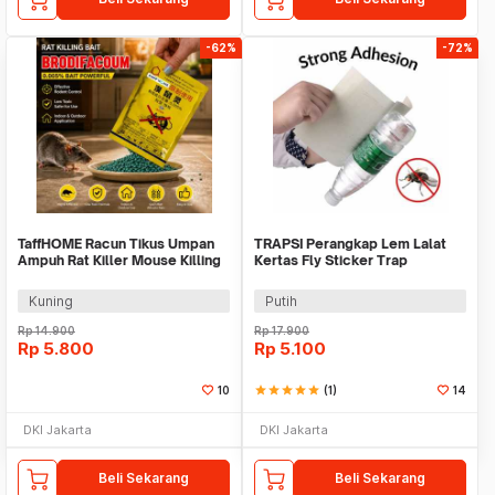
-62%
-72%
TaffHOME Racun Tikus Umpan
TRAPSI Perangkap Lem Lalat
Ampuh Rat Killer Mouse Killing
Kertas Fly Sticker Trap
Bait 1 PCS - DH-B
15x25cm 10 PCS - T10
Kuning
Putih
Rp
14.900
Rp
17.900
Rp
5.800
Rp
5.100
10
star
star
star
star
star
(1)
14
DKI Jakarta
DKI Jakarta
Beli Sekarang
Beli Sekarang