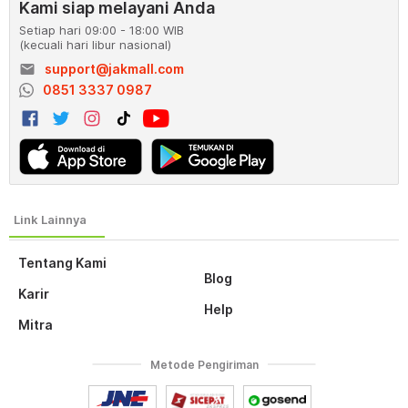
Kami siap melayani Anda
Setiap hari 09:00 - 18:00 WIB
(kecuali hari libur nasional)
email
support@jakmall.com
0851 3337 0987
Tentang Kami
Blog
Karir
Help
Mitra
Metode Pengiriman