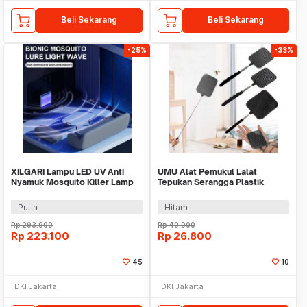
Beli Sekarang
Beli Sekarang
-25%
-33%
XILGARI Lampu LED UV Anti
UMU Alat Pemukul Lalat
Nyamuk Mosquito Killer Lamp
Tepukan Serangga Plastik
USB 5V 1A - 375
Teleskopik 5 PCS - UM26
Putih
Hitam
Rp
293.900
Rp
40.000
Rp
223.100
Rp
26.800
45
10
DKI Jakarta
DKI Jakarta