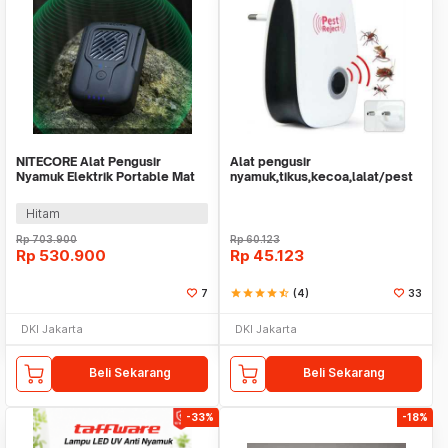
NITECORE Alat Pengusir
Alat pengusir
Nyamuk Elektrik Portable Mat
nyamuk,tikus,kecoa,lalat/pest
Repeller FCB 2.0 - EMR40
reject
Hitam
Rp
703.900
Rp
60.123
Rp
530.900
Rp
45.123
7
star
star
star
star
star_half
(4)
33
DKI Jakarta
DKI Jakarta
Beli Sekarang
Beli Sekarang
-33%
-18%