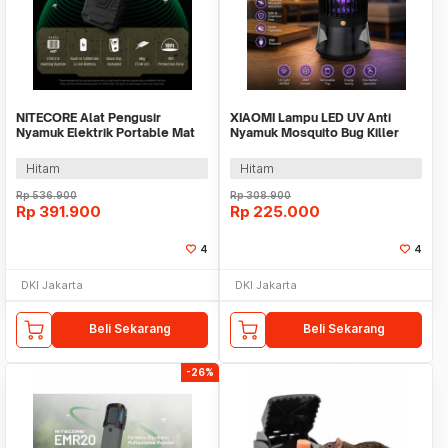
NITECORE Alat Pengusir
XIAOMI Lampu LED UV Anti
Nyamuk Elektrik Portable Mat
Nyamuk Mosquito Bug Killer
Repeller 1800mAh - EMR06
Lamp 3000mAh - ML-S2
TAC
Hitam
Hitam
Rp
536.900
Rp
308.900
Rp
391.900
Rp
225.000
4
4
DKI Jakarta
DKI Jakarta
Beli Sekarang
Beli Sekarang
-26%