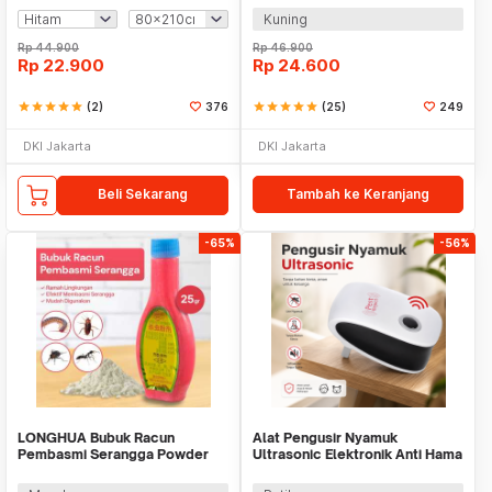
Kuning
Rp
44.900
Rp
46.900
Rp
22.900
Rp
24.600
star
star
star
star
star
(2)
376
star
star
star
star
star
(25)
249
DKI Jakarta
DKI Jakarta
Beli Sekarang
Tambah ke Keranjang
-65%
-56%
LONGHUA Bubuk Racun
Alat Pengusir Nyamuk
Pembasmi Serangga Powder
Ultrasonic Elektronik Anti Hama
Insektisida 25gr - IP25
Tikus Non Racun - UL1559