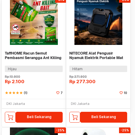
TaffHOME Racun Semut
NITECORE Alat Pengusir
Pembasmi Serangga Ant Killing
Nyamuk Elektrik Portable Mat
Powder 5g 1 PCS - DH-A5
Repeller - EMR05 TAC
Hijau
Hitam
Rp
10.900
Rp
371.900
Rp
2.100
Rp
277.300
star
star
star
star
star
(1)
7
10
DKI Jakarta
DKI Jakarta
Beli Sekarang
Beli Sekarang
-25%
-25%