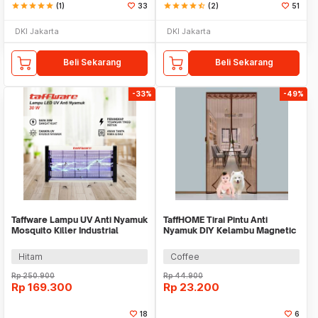
star
star
star
star
star
(1)
33
star
star
star
star
star_half
(2)
51
DKI Jakarta
DKI Jakarta
Beli Sekarang
Beli Sekarang
-33%
-49%
Taffware Lampu UV Anti Nyamuk
TaffHOME Tirai Pintu Anti
Mosquito Killer Industrial
Nyamuk DIY Kelambu Magnetic
Usage 30W - AP-725
Door 90x210cm - HW62
Hitam
Coffee
Rp
250.900
Rp
44.900
Rp
169.300
Rp
23.200
18
6