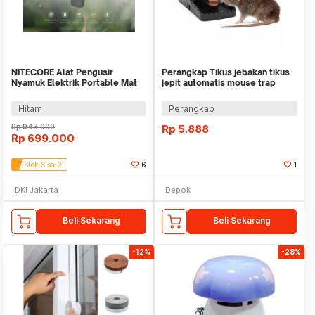
NITECORE Alat Pengusir
Perangkap Tikus jebakan tikus
Nyamuk Elektrik Portable Mat
jepit automatis mouse trap
Repeller 18W - EMR20
pest control
Hitam
Perangkap
Rp
943.900
Rp
5.888
Rp
699.000
Stok Sisa 2
6
1
DKI Jakarta
Depok
Beli Sekarang
Beli Sekarang
-12%
-28%