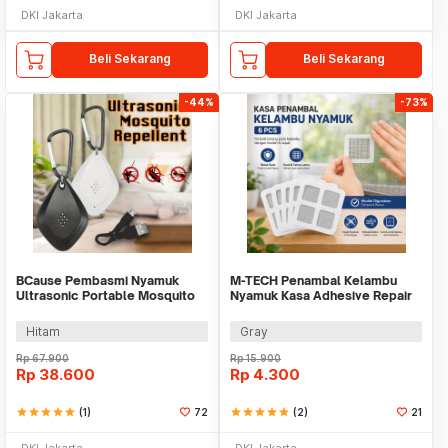
DKI Jakarta
DKI Jakarta
Beli Sekarang
Beli Sekarang
-44%
-73%
BCause Pembasmi Nyamuk
M-TECH Penambal Kelambu
Ultrasonic Portable Mosquito
Nyamuk Kasa Adhesive Repair
Repeller - 777
Patch 6 PCS - TP10-P
Hitam
Gray
Rp
67.900
Rp
15.900
Rp
38.600
Rp
4.300
star
star
star
star
star
(1)
72
star
star
star
star
star
(2)
21
DKI Jakarta
DKI Jakarta