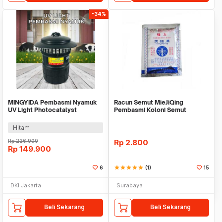
-34%
MINGYIDA Pembasmi Nyamuk
Racun Semut MieJiQing
UV Light Photocatalyst
Pembasmi Koloni Semut
Mosquito Killer 24W - MT-3108
MieYiQing Anti Mie Ji Qing
Hitam
Rp
226.900
Rp
2.800
Rp
149.900
6
star
star
star
star
star
(1)
15
DKI Jakarta
Surabaya
Beli Sekarang
Beli Sekarang