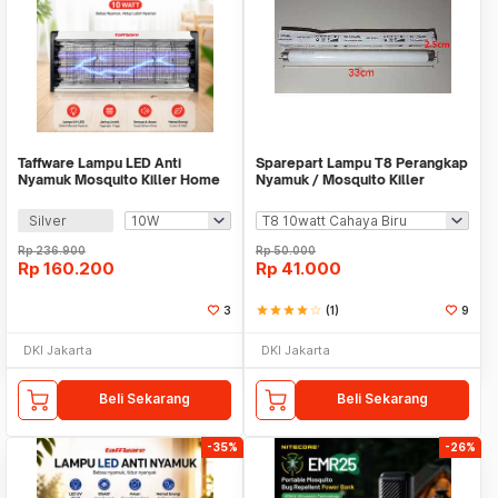
Taffware Lampu LED Anti
Sparepart Lampu T8 Perangkap
Nyamuk Mosquito Killer Home
Nyamuk / Mosquito Killer
Usage 1300V - A-95
IDEALIFE Dll
Silver
Rp
236.900
Rp
50.000
Rp
160.200
Rp
41.000
3
star
star
star
star
star_border
(1)
9
DKI Jakarta
DKI Jakarta
Beli Sekarang
Beli Sekarang
-35%
-26%