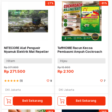
-27%
-81%
NITECORE Alat Pengusir
TaffHOME Racun Kecoa
Nyamuk Elektrik Mat Repeller
Pembasmi Ampuh Cockroach
10W - EMR30 SE
Killing Powder 5g 1 PCS - DH-
C5
Hitam
Hijau
Rp
371.900
Rp
10.900
Rp
271.500
Rp
2.100
star
star
star
star
star
(1)
9
7
DKI Jakarta
DKI Jakarta
Beli Sekarang
Beli Sekarang
-81%
-26%