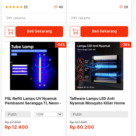
star
star
star
star
star
(1)
40
29
DKI Jakarta
DKI Jakarta
Beli Sekarang
Beli Sekarang
-56%
-38%
FSL Refill Lampu UV Nyamuk
Taffware Lampu LED Anti
Pembasmi Serangga TL Neon -
Nyamuk Mosquito Killer Home
T8
Usage 220V 4W - TF-510
Putih
Putih
Rp
27.900
Rp
127.900
Rp
12.400
Rp
80.200