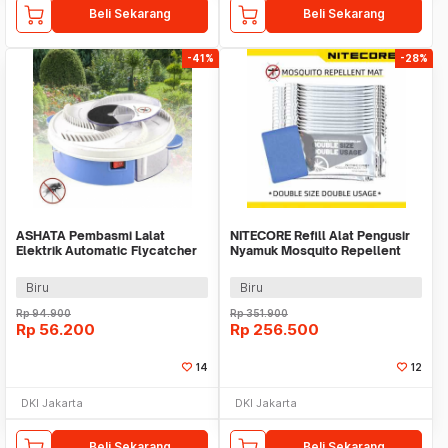
Beli Sekarang
Beli Sekarang
-41%
-28%
ASHATA Pembasmi Lalat
NITECORE Refill Alat Pengusir
Elektrik Automatic Flycatcher
Nyamuk Mosquito Repellent
Kitchen USB 4W - AS-10
Mat 30 PCS - MRM10
Biru
Biru
Rp
94.900
Rp
351.900
Rp
56.200
Rp
256.500
14
12
DKI Jakarta
DKI Jakarta
Beli Sekarang
Beli Sekarang