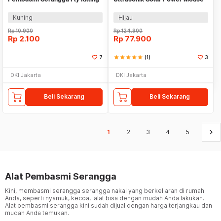
Powder 5g 1 PCS - DH-FKB5
Repellent 500mAh - MS-116A
Kuning
Hijau
Rp
10.900
Rp
124.900
Rp
2.100
Rp
77.900
7
star
star
star
star
star
(1)
3
DKI Jakarta
DKI Jakarta
Beli Sekarang
Beli Sekarang
keyboard_arrow_right
1
2
3
4
5
Alat Pembasmi Serangga
Kini, membasmi serangga serangga nakal yang berkeliaran di rumah
Anda, seperti nyamuk, kecoa, lalat bisa dengan mudah Anda lakukan.
Alat pembasmi serangga kini sudah dijual dengan harga terjangkau dan
mudah Anda temukan.