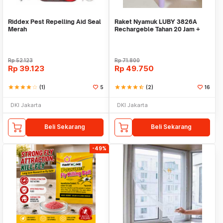
Riddex Pest Repelling Aid Seal
Raket Nyamuk LUBY 3826A
Merah
Rechargeble Tahan 20 Jam +
Lampu LED random
Rp
52.123
Rp
71.800
Rp
39.123
Rp
49.750
star
star
star
star
star_border
(1)
5
star
star
star
star
star_half
(2)
16
DKI Jakarta
DKI Jakarta
Beli Sekarang
Beli Sekarang
-49%