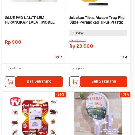
GLUE PAD LALAT LEM
Jebakan Tikus Mouse Trap Flip
PERANGKAP LALAT MODEL
Slide Perangkap Tikus Plastik
PAPAN KERTAS SEKALI PAKAI
WMO YU2051
TEM
Kuning
Rp
900
Rp
39.900
Rp
29.900
4
4
Surabaya
Tangerang
Beli Sekarang
Beli Sekarang
-25%
-31%