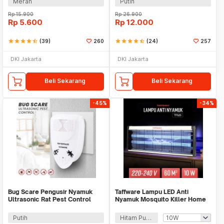
Merah
Putih
Rp
15.900
Rp
26.900
Rp
5.600
Rp
12.000
star
star
star
star
star_half
(39)
260
star
star
star
star
star_half
(24)
257
DKI Jakarta
DKI Jakarta
Beli Sekarang
Beli Sekarang
-45%
-34%
Bug Scare Pengusir Nyamuk
Taffware Lampu LED Anti
Ultrasonic Rat Pest Control
Nyamuk Mosquito Killer Home
Repeller - LI-3110
Usage 220V - TF-525
Putih
Hitam Putih