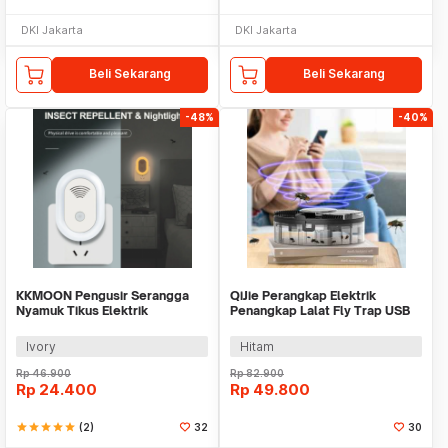
DKI Jakarta
DKI Jakarta
Beli Sekarang
Beli Sekarang
-48%
-40%
KKMOON Pengusir Serangga
QiJie Perangkap Elektrik
Nyamuk Tikus Elektrik
Penangkap Lalat Fly Trap USB
Ultrasonik - PR24
DC5V - XFX026
Ivory
Hitam
Rp
46.900
Rp
82.900
Rp
24.400
Rp
49.800
star
star
star
star
star
(2)
32
30