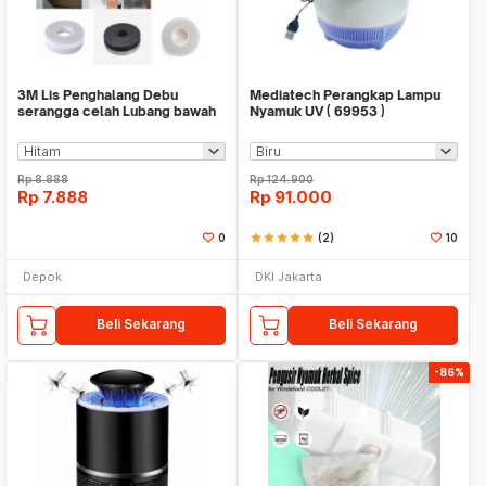
3M Lis Penghalang Debu
Mediatech Perangkap Lampu
serangga celah Lubang bawah
Nyamuk UV ( 69953 )
pintu jendela Suara
Rp
8.888
Rp
124.900
Rp
7.888
Rp
91.000
0
star
star
star
star
star
(2)
10
Depok
DKI Jakarta
Beli Sekarang
Beli Sekarang
-86%