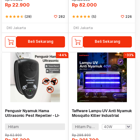
Rp
22.900
Rp
82.000
star
star
star
star
star_half
(29)
282
star
star
star
star
star
(5)
226
DKI Jakarta
DKI Jakarta
Beli Sekarang
Beli Sekarang
-44%
-33%
Pengusir Nyamuk Hama
Taffware Lampu UV Anti Nyamuk
Ultrasonic Pest Repeller - LI-
Mosquito Killer Industrial
3110
Usage - AP-720
Hitam
Hitam Putih
Rp
62.900
Rp
298.900