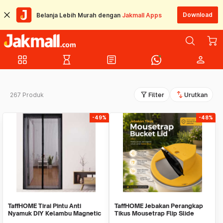
Download
Belanja Lebih Murah dengan
Jakmall Apps
grid_view
hourglass_empty
article
person
filter_alt
swap_vert
267 Produk
Filter
Urutkan
-49%
-48%
TaffHOME Tirai Pintu Anti
TaffHOME Jebakan Perangkap
Nyamuk DIY Kelambu Magnetic
Tikus Mousetrap Flip Slide
Door - HW121
Bucklet Lid - HU2051