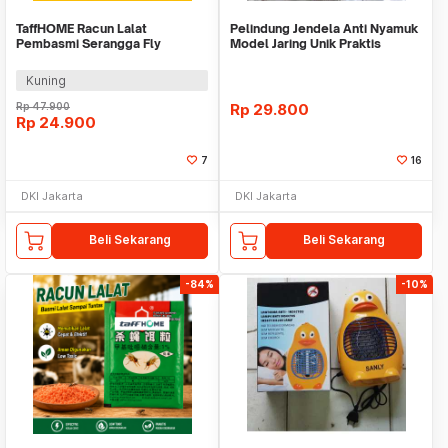
TaffHOME Racun Lalat
Pelindung Jendela Anti Nyamuk
Pembasmi Serangga Fly
Model Jaring Unik Praktis
Powder 5g 1Box isi 20 PCS -
DH-FKB5
Kuning
Rp
47.900
Rp
29.800
Rp
24.900
7
16
DKI Jakarta
DKI Jakarta
Beli Sekarang
Beli Sekarang
-84%
-10%