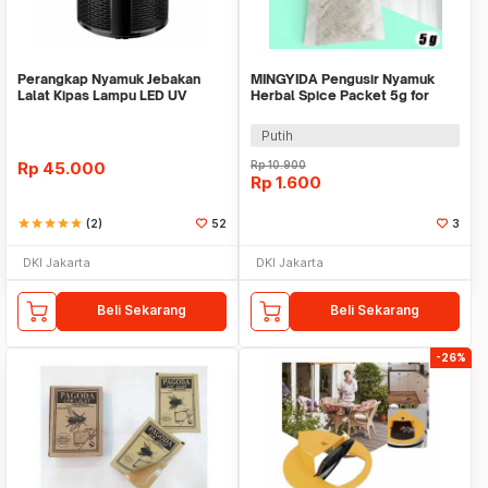
Perangkap Nyamuk Jebakan
MINGYIDA Pengusir Nyamuk
Lalat Kipas Lampu LED UV
Herbal Spice Packet 5g for
Ultraviolet Elektrik
Windshield COOL01 - M50
Putih
Rp
45.000
Rp
10.900
Rp
1.600
star
star
star
star
star
(2)
52
3
DKI Jakarta
DKI Jakarta
Beli Sekarang
Beli Sekarang
-26%