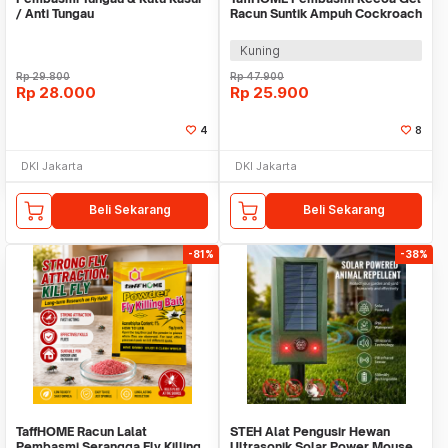
/ Anti Tungau
Racun Suntik Ampuh Cockroach
Killing 1 PCS - DH-CG10
Kuning
Rp
29.800
Rp
47.900
Rp
28.000
Rp
25.900
4
8
DKI Jakarta
DKI Jakarta
Beli Sekarang
Beli Sekarang
-81%
-38%
TaffHOME Racun Lalat
STEH Alat Pengusir Hewan
Pembasmi Serangga Fly Killing
Ultrasonik Solar Power Mouse