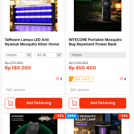
Taffware Lampu LED Anti
NITECORE Portable Mosquito
Nyamuk Mosquito Killer Home
Bug Repellent Power Bank
Usage 1500V - A-100
40kHz 12000mAh - EMR25
Hitam
Rp
274.900
Rp
1.148.900
Rp
180.200
Rp
850.400
5
Stok Sisa 5
6
DKI Jakarta
DKI Jakarta
Beli Sekarang
Beli Sekarang
-28%
BARU
-28%