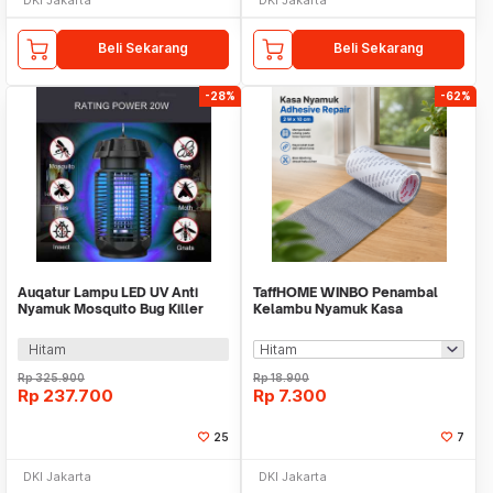
Beli Sekarang
Beli Sekarang
-28%
-62%
Auqatur Lampu LED UV Anti
TaffHOME WINBO Penambal
Nyamuk Mosquito Bug Killer
Kelambu Nyamuk Kasa
20W 220V - QH50C-20W
Adhesive Repair 2Mx10cm -
512
Hitam
Rp
325.900
Rp
18.900
Rp
237.700
Rp
7.300
25
7
DKI Jakarta
DKI Jakarta