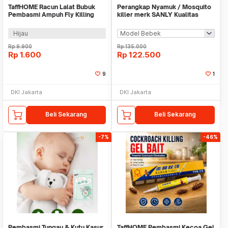
TaffHOME Racun Lalat Bubuk
Perangkap Nyamuk / Mosquito
Pembasmi Ampuh Fly Killing
killer merk SANLY Kualitas
Powder 5g 1 PCS - DH-FKB3
Bagus
Hijau
Rp
9.900
Rp
135.000
Rp
1.600
Rp
122.500
9
1
DKI Jakarta
DKI Jakarta
Beli Sekarang
Beli Sekarang
-7%
-46%
Pembasmi Tungau & Kutu Kasur
TaffHOME Pembasmi Kecoa Gel