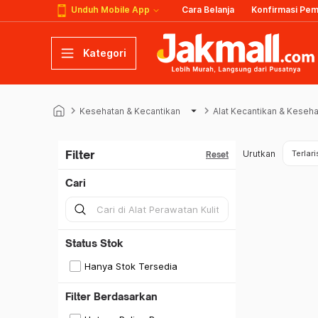
Unduh Mobile App
Cara Belanja
Konfirmasi Pe
Kategori
keyboard_arrow_right
arrow_drop_down
keyboard_arrow_right
Kesehatan & Kecantikan
Alat Kecantikan & Keseh
Filter
Urutkan
Terlari
Reset
Cari
Status Stok
Hanya Stok Tersedia
Filter Berdasarkan