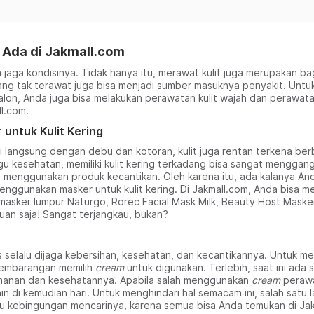
 Ada di Jakmall.com
jaga kondisinya. Tidak hanya itu, merawat kulit juga merupakan b
ang tak terawat juga bisa menjadi sumber masuknya penyakit. Untuk
 salon, Anda juga bisa melakukan perawatan kulit wajah dan perawata
l.com.
untuk Kulit Kering
si langsung dengan debu dan kotoran, kulit juga rentan terkena b
gu kesehatan, memiliki kulit kering terkadang bisa sangat menggang
sa menggunakan produk kecantikan. Oleh karena itu, ada kalanya And
enggunakan masker untuk kulit kering. Di Jakmall.com, Anda bisa me
masker lumpur Naturgo, Rorec Facial Mask Milk, Beauty Host Masker
buan saja! Sangat terjangkau, bukan?
 selalu dijaga kebersihan, kesehatan, dan kecantikannya. Untuk m
sembarangan memilih
cream
untuk digunakan. Terlebih, saat ini ad
eamanan dan kesehatannya. Apabila salah menggunakan
cream
perawa
di kemudian hari. Untuk menghindari hal semacam ini, salah satu l
lu kebingungan mencarinya, karena semua bisa Anda temukan di Ja