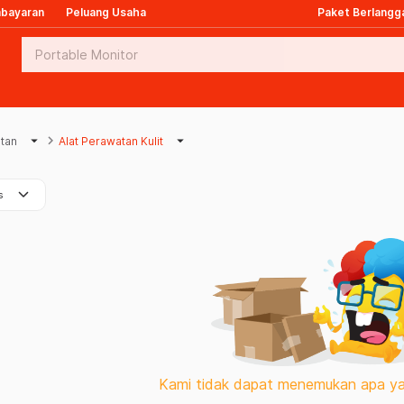
mbayaran
Peluang Usaha
Paket Berlangg
arrow_drop_down
keyboard_arrow_right
arrow_drop_down
atan
Alat Perawatan Kulit
keyboard_arrow_down
s
Kami tidak dapat menemukan apa ya