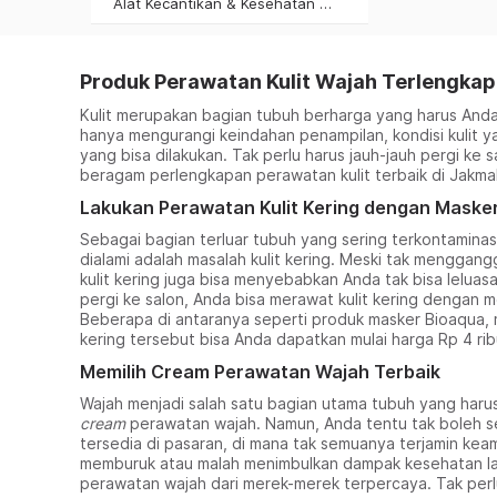
Alat Kecantikan & Kesehatan Lainnya
Produk Perawatan Kulit Wajah Terlengkap
Kulit merupakan bagian tubuh berharga yang harus Anda 
hanya mengurangi keindahan penampilan, kondisi kulit y
yang bisa dilakukan. Tak perlu harus jauh-jauh pergi ke
beragam perlengkapan perawatan kulit terbaik di Jakmal
Lakukan Perawatan Kulit Kering dengan Masker 
Sebagai bagian terluar tubuh yang sering terkontamina
dialami adalah masalah kulit kering. Meski tak menggang
kulit kering juga bisa menyebabkan Anda tak bisa lelua
pergi ke salon, Anda bisa merawat kulit kering dengan m
Beberapa di antaranya seperti produk masker Bioaqua, 
kering tersebut bisa Anda dapatkan mulai harga Rp 4 ri
Memilih Cream Perawatan Wajah Terbaik
Wajah menjadi salah satu bagian utama tubuh yang harus
cream
perawatan wajah. Namun, Anda tentu tak boleh 
tersedia di pasaran, di mana tak semuanya terjamin k
memburuk atau malah menimbulkan dampak kesehatan lain 
perawatan wajah dari merek-merek terpercaya. Tak per