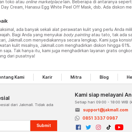
kan toko atau
online marketplace
lain. Beberapa di antaranya seper
g Day Cream, Hanasui Egg White Peel Off Mask, dsb. Ada diskon m
baik
ksimal, ada banyak sekali alat perawatan kulit yang perlu Anda mil
 wajah. Bagi Anda yang menyukai
body painting
atau tato, tak ada 
a cari, Jakmall.com menyediakannya secara lengkap. Kami juga kon
watan kulit misalnya, Jakmall.com menghadirkan diskon hingga 61%.
 saja. Tak hanya itu, kami juga menghadirkan layanan gratis ongkos
ung dari pusatnya!
entang Kami
Karir
Mitra
Blog
He
Kami siap melayani A
sial
Setiap hari 09:00 - 18:00 WIB
(
esial dari Jakmall. Tidak ada
email
support@jakmall.com
a
0851 3337 0987
Submit