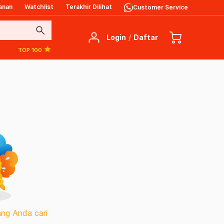
anan
Watchlist
Terakhir Dilihat
Customer Service
search
Login
/
Daftar
TOP 100
ng Anda cari