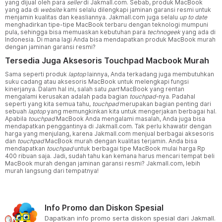
yang dijual oleh para
seller
di Jakmall.com. Sebab, produk MacBook
yang ada di
website
kami selalu dilengkapi jaminan garansi resmi untuk
menjamin kualitas dan keasliannya. Jakmall.com juga selalu
up to date
menghadirkan tipe-tipe MacBook terbaru dengan teknologi mumpuni
pula, sehingga bisa memuaskan kebutuhan para
technogeek
yang ada di
Indonesia. Di mana lagi Anda bisa mendapatkan produk MacBook murah
dengan jaminan garansi resmi?
Tersedia Juga Aksesoris Touchpad Macbook Murah
Sama seperti produk
laptop
lainnya, Anda terkadang juga membutuhkan
suku cadang atau aksesoris MacBook untuk melengkapi fungsi
kinerjanya. Dalam hal ini, salah satu
part
MacBook yang rentan
mengalami kerusakan adalah pada bagian
touchpad-
nya. Padahal
seperti yang kita semua tahu,
touchpad
merupakan bagian penting dari
sebuah
laptop
yang memungkinkan kita untuk mengerjakan berbagai hal.
Apabila
touchpad
MacBook Anda mengalami masalah, Anda juga bisa
mendapatkan penggantinya di Jakmall.com. Tak perlu khawatir dengan
harga yang menjulang, karena Jakmall.com menjual berbagai aksesoris
dan
touchpad
MacBook murah dengan kualitas terjamin. Anda bisa
mendapatkan
touchpad
untuk berbagai tipe MacBook mulai harga Rp
400 ribuan saja. Jadi, sudah tahu kan kemana harus mencari tempat beli
MacBook murah dengan jaminan garansi resmi? Jakmall.com, lebih
murah langsung dari tempatnya!
Info Promo dan Diskon Spesial
Dapatkan info promo serta diskon spesial dari Jakmall.