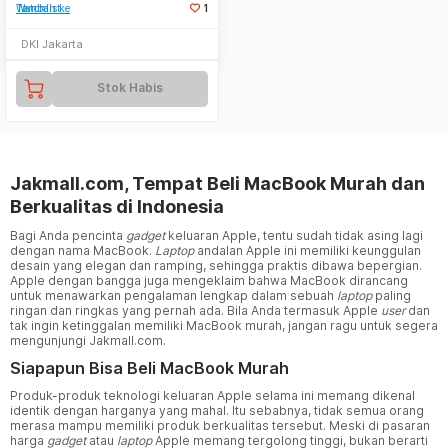
Tambah ke Watchlist
1
DKI Jakarta
Stok Habis
Jakmall.com, Tempat Beli MacBook Murah dan
Berkualitas di Indonesia
Bagi Anda pencinta
gadget
keluaran Apple, tentu sudah tidak asing lagi
dengan nama MacBook.
Laptop
andalan Apple ini memiliki keunggulan
desain yang elegan dan ramping, sehingga praktis dibawa bepergian.
Apple dengan bangga juga mengeklaim bahwa MacBook dirancang
untuk menawarkan pengalaman lengkap dalam sebuah
laptop
paling
ringan dan ringkas yang pernah ada. Bila Anda termasuk Apple
user
dan
tak ingin ketinggalan memiliki MacBook murah, jangan ragu untuk segera
mengunjungi Jakmall.com.
Siapapun Bisa Beli MacBook Murah
Produk-produk teknologi keluaran Apple selama ini memang dikenal
identik dengan harganya yang mahal. Itu sebabnya, tidak semua orang
merasa mampu memiliki produk berkualitas tersebut. Meski di pasaran
harga
gadget
atau
laptop
Apple memang tergolong tinggi, bukan berarti