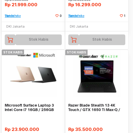
Rp
21.999.000
Rp
16.299.000
Tambah ke Watchlist
0
Tambah ke Watchlist
1
DKI Jakarta
DKI Jakarta
Stok Habis
Stok Habis
STOK HABIS
STOK HABIS
Microsoft Surface Laptop 3
Razer Blade Stealth 13 4K
Intel Core i7 16GB / 256GB
Touch / GTX 1650 Ti Max-Q /
13.5 inch
i7-1065G7
Rp
23.900.000
Rp
35.500.000