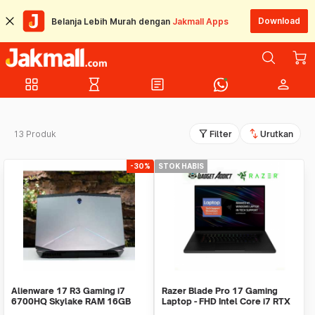
Download
Belanja Lebih Murah dengan
Jakmall Apps
grid_view
hourglass_empty
article
person
filter_alt
swap_vert
13 Produk
Filter
Urutkan
-30%
STOK HABIS
Alienware 17 R3 Gaming i7
Razer Blade Pro 17 Gaming
6700HQ Skylake RAM 16GB
Laptop - FHD Intel Core i7 RTX
HDD 1TB GTX 980M 8GB
2080 16GB RAM