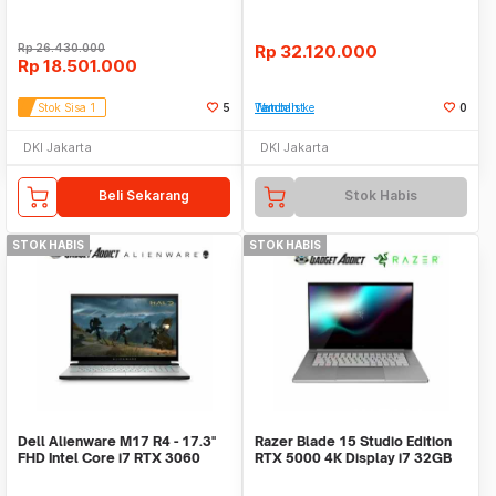
Rp
26.430.000
Rp
32.120.000
Rp
18.501.000
Stok Sisa 1
5
Tambah ke Watchlist
0
DKI Jakarta
DKI Jakarta
Beli Sekarang
Stok Habis
STOK HABIS
STOK HABIS
Dell Alienware M17 R4 - 17.3''
Razer Blade 15 Studio Edition
FHD Intel Core i7 RTX 3060
RTX 5000 4K Display i7 32GB
RAM/ 1TB SSD