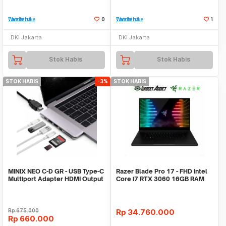
Tambah ke Watchlist
0
Tambah ke Watchlist
1
DKI Jakarta
DKI Jakarta
Stok Habis
Stok Habis
STOK HABIS
-3%
STOK HABIS
MINIX NEO C-D GR - USB Type-C
Razer Blade Pro 17 - FHD Intel
Multiport Adapter HDMI Output
Core i7 RTX 3060 16GB RAM
(2021 Model)
Rp
675.000
Rp
34.760.000
Rp
660.000