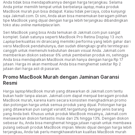
Anda tidak bisa mendapatkannya dengan harga terjangkau. Selama
Anda pintar memilih tempat untuk berbelanja
laptop,
maka produk
MacBook murah pun bisa didapat. Kalau tidak percaya, coba kunjungi
saja Jakmall.com. Di sini, Anda akan bisa menemukan beragam pilihan
tipe MacBook yang dijual dengan harga lebih terjangkau dibandingkan
toko atau
online marketplace
lain.
Seri MacBook yang bisa Anda temukan di Jakmall.com pun sangat
komplet. Salah satunya seperti MacBook Pro Retina Display 13
inch
.
Laptop
berkualitas ini dirancang memiliki performa yang lebih gahar dari
versi MacBook pendahulunya, dan sudah dilengkapi grafis terintegrasi
canggih untuk memenuhi kebutuhan desain visual Anda. Jakmall.com
memberikan diskon sebesar 6% untuk pembelian produk ini, sehingga
Anda bisa mendapatkan MacBook murah hanya dengan harga Rp 17
jutaan. Harga ini akan membuat Anda bisa menghemat sekitar Rp 2
jutaan dari harga asli di pasaran.
Promo MacBook Murah dengan Jaminan Garansi
Resmi
Harga
laptop
MacBook murah yang ditawarkan di Jakmall.com tentu
bukan hadir tanpa alasan. Jakmall.com dapat menjual beragam produk
MacBook murah, karena kami secara konsisten menghadirkan promo
dan potongan harga untuk semua produk yang dijual. Potongan harga
yang ditawarkan pun sangat variatif, tergantung dengan jenis barang
yang Anda beli. Khusus untuk produk MacBook misalnya, Jakmall.com
menawarkan diskon fantastis mulai dari 2% hingga 13%. Dengan diskon
sebesar itu, Anda bisa menghemat hingga jutaan rupiah untuk membawa
pulang sebuah produk MacBook impian. Meski dijual dengan harga lebih
terjangkau, Anda tak perlu mengkhawatirkan kualitas MacBook murah