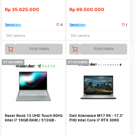
Rp
35.625.000
Rp
69.500.000
Tambah ke Watchlist
0
Tambah ke Watchlist
1
DKI Jakarta
DKI Jakarta
Stok Habis
Stok Habis
STOK HABIS
STOK HABIS
Razer Book 13 UHD Touch 60Hz
Dell Alienware M17 R4 - 17.3''
Intel i7 16GB RAM / 512GB -
FHD Intel Core i7 RTX 3060
Intel Iris Xe