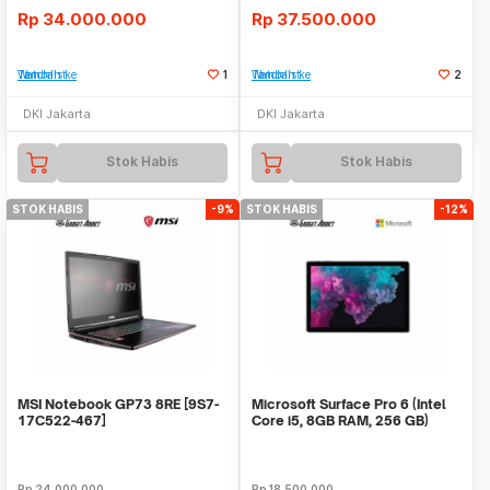
Rp
34.000.000
Rp
37.500.000
Tambah ke Watchlist
1
Tambah ke Watchlist
2
DKI Jakarta
DKI Jakarta
Stok Habis
Stok Habis
STOK HABIS
-9%
STOK HABIS
-12%
MSI Notebook GP73 8RE [9S7-
Microsoft Surface Pro 6 (Intel
17C522-467]
Core i5, 8GB RAM, 256 GB)
Rp
24.000.000
Rp
18.500.000