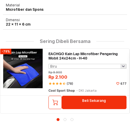
Material
Microfiber dan Spons
Dimensi
22 x 11 x 6 cm
Sering Dibeli Bersama
-79%
EACHGO Kain Lap Microfiber Pengering
Mobil 24x24cm - H-40
Rp
9.900
Rp
2.100
star
star
star
star
star_half
(78)
677
Cool Sport Shop
DKI Jakarta
Beli Sekarang