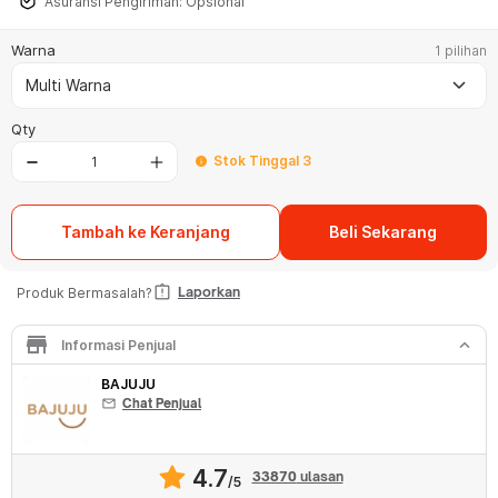
Asuransi Pengiriman: Opsional
Warna
1 pilihan
keyboard_arrow_down
Multi Warna
Qty
Stok Tinggal 3
info
Tambah ke Keranjang
Beli Sekarang
assignment_late
Laporkan
Produk Bermasalah?
store
keyboard_arrow_down
Informasi Penjual
BAJUJU
mail
Chat Penjual
4.7
33870
ulasan
/5