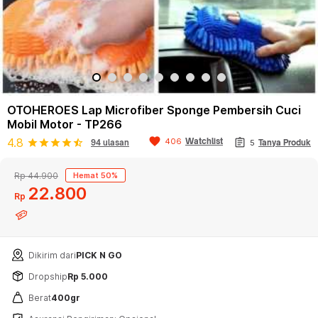
OTOHEROES Lap Microfiber Sponge Pembersih Cuci
Mobil Motor - TP266
favorite
assignment
4.8
Watchlist
406
star
star
star
star
star_half
94 ulasan
5
Tanya Produk
Rp 44.900
Hemat 50%
22
800
Rp
Dikirim dari
PICK N GO
Dropship
Rp 5.000
Berat
400gr