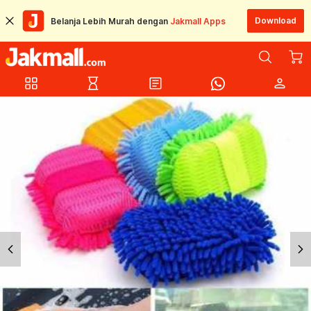
Download
Belanja Lebih Murah dengan
Jakmall Apps
grid_view
hourglass_empty
article
person