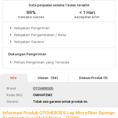
Data penjualan selama 1 bulan terakhir
96%
< 1 Hari
transaksi sukses
kecepatan kirim
keyboard_arrow_right
Kebijakan Pengiriman
keyboard_arrow_right
Kebijakan Pengembalian / Retur
keyboard_arrow_right
Kebijakan Garansi
Dukungan Pengiriman
keyboard_arrow_right
Pilihan Pengiriman yang Tersedia
Info
Ulasan
(94)
Diskusi Produk (5)
Brand
OTOHEROES
Kode SKU
OMHAPZMZ
Garansi
Tidak ada garansi untuk produk ini.
Informasi Produk OTOHEROES Lap Microfiber Sponge