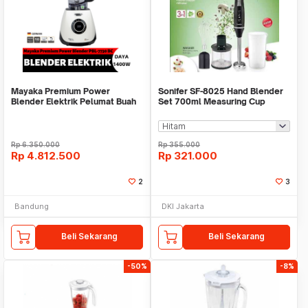
Mayaka Premium Power
Sonifer SF-8025 Hand Blender
Blender Elektrik Pelumat Buah
Set 700ml Measuring Cup
PBL-7730 BC
Chopper Whisker
Rp
6.350.000
Rp
355.000
Rp
4.812.500
Rp
321.000
2
3
Bandung
DKI Jakarta
Beli Sekarang
Beli Sekarang
-50%
-8%