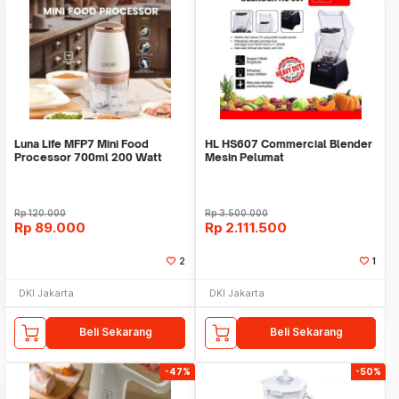
Luna Life MFP7 Mini Food
HL HS607 Commercial Blender
Processor 700ml 200 Watt
Mesin Pelumat
Penggiling Daging
Rp
120.000
Rp
3.500.000
Rp
89.000
Rp
2.111.500
2
1
DKI Jakarta
DKI Jakarta
Beli Sekarang
Beli Sekarang
-47%
-50%