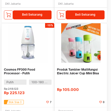
DKI Jakarta
DKI Jakarta
Beli Sekarang
Beli Sekarang
-10%
Cosmos FP300 Food
Produk Tumbler Multifungsi
Processor - Putih
Electric Juicer Cup Mini Bisa
Cetak Logo
Putih
100-180 Watt
Rp
249.123
Rp
105.000
Rp
225.123
Stok Sisa 3
7
0
DKI Jakarta
Tangerang