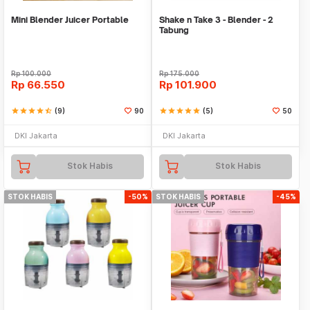
Mini Blender Juicer Portable
Shake n Take 3 - Blender - 2
Tabung
Rp
100.000
Rp
175.000
Rp
66.550
Rp
101.900
star
star
star
star
star_half
(9)
90
star
star
star
star
star
(5)
50
DKI Jakarta
DKI Jakarta
Stok Habis
Stok Habis
STOK HABIS
-50%
STOK HABIS
-45%