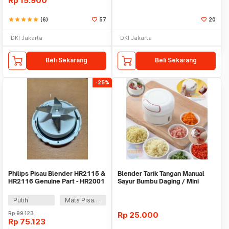
Rp
15.900
star
star
star
star
star
(6)
57
20
DKI Jakarta
DKI Jakarta
Beli Sekarang
Beli Sekarang
-25%
Philips Pisau Blender HR2115 &
Blender Tarik Tangan Manual
HR2116 Genuine Part - HR2001
Sayur Bumbu Daging / Mini
Speedy Chopper
Putih
Mata Pisau terbuat dari Bahan Stainless Steel
Rp
99.123
Rp
25.000
Rp
75.123