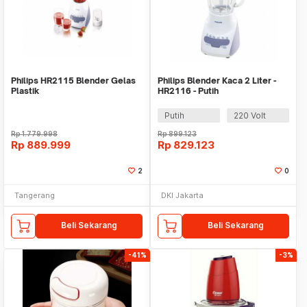
Philips HR2115 Blender Gelas
Philips Blender Kaca 2 Liter -
Plastik
HR2116 - Putih
Putih
220 Volt
Rp
1.779.998
Rp
899.123
Rp
889.999
Rp
829.123
2
0
Tangerang
DKI Jakarta
Beli Sekarang
Beli Sekarang
-41%
-3%