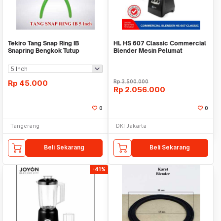
Tekiro Tang Snap Ring IB
HL HS 607 Classic Commercial
Snapring Bengkok Tutup
Blender Mesin Pelumat
Rp
45.000
Rp
3.500.000
Rp
2.056.000
0
0
Tangerang
DKI Jakarta
Beli Sekarang
Beli Sekarang
-41%