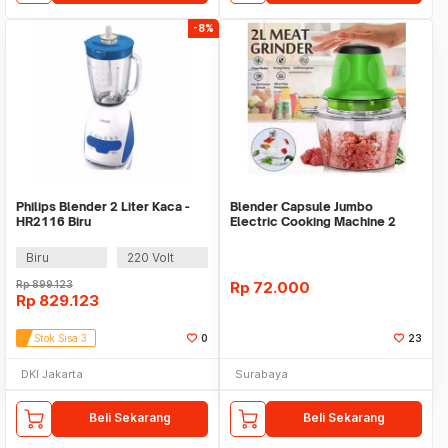
-8%
Philips Blender 2 Liter Kaca -
Blender Capsule Jumbo
HR2116 Biru
Electric Cooking Machine 2
Liter Penggiling Unik
Biru
220 Volt
Rp
899.123
Rp
72.000
Rp
829.123
Stok Sisa 3
0
23
DKI Jakarta
Surabaya
Beli Sekarang
Beli Sekarang