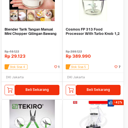
Blender Tarik Tangan Manual
Cosmos FP 313 Food
Mini Chopper Gilingan Bawang
Processor With Turbo Knob 1,2
Liter FP313
Rp
49.123
Rp
399.123
Rp
29.123
Rp
389.990
Stok Sisa 4
1
Stok Sisa 5
7
DKI Jakarta
DKI Jakarta
Beli Sekarang
Beli Sekarang
-42%