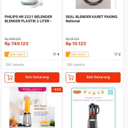
PHILIPS HR 2221 BELENDER
SEAL BLENDER KARET PAKING
BLENDER PLASTIK 2 LITER -
National
HR2221 - Hijau
Sanex,Viva,Gmc,Omega,kick
on,MIYAKO
Rp
899.123
Rp
19.123
Rp
749.123
Rp
10.123
Stok Sisa 4
4
Stok Sisa 5
2
DKI Jakarta
DKI Jakarta
Beli Sekarang
Beli Sekarang
-46%