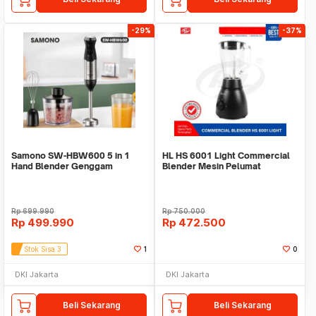
-29%
-37%
Samono SW-HBW600 5 in 1
HL HS 6001 Light Commercial
Hand Blender Genggam
Blender Mesin Pelumat
Multifungsi 9 Kecepatan
Rp
699.990
Rp
750.000
Rp
499.990
Rp
472.500
Stok Sisa 3
1
0
DKI Jakarta
DKI Jakarta
Beli Sekarang
Beli Sekarang