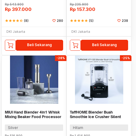
Rp
543.900
Rp
235.900
Rp
397.000
Rp
157.300
star
star
star
star
star_half
(8)
280
star
star
star
star
star
(5)
238
DKI Jakarta
DKI Jakarta
Beli Sekarang
Beli Sekarang
-28%
-25%
MIUI Hand Blender 4in1 Whisk
TaffHOME Blender Buah
Mixing Beaker Food Processor
Smoothie Ice Crusher Silent
15000RPM - H1
Steel Blade 2200W 2L - XTY-
333
Silver
Hitam
Rp
516.900
Rp
1.414.900