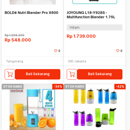
BOLDë Nutri Blender Pro X600
JOYOUNG L18-Y928S -
Multifunction Blender 1.75L
Capacity 1100W Power
Hitam
Rp
1.009.000
Rp
1.739.000
Rp
548.000
0
0
Tangerang
DKI Jakarta
Beli Sekarang
Beli Sekarang
STOK HABIS
-34%
STOK HABIS
-42%