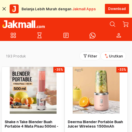
Download
Belanja Lebih Murah dengan
Jakmall Apps
grid_view
hourglass_empty
article
person
filter_alt
swap_vert
193 Produk
Filter
Urutkan
-35%
-33%
Shake n Take Blender Buah
Deerma Blender Portable Buah
Portable 4 Mata Pisau 500ml -
Juicer Wireless 1500mAh
VT-04
400ml - DEM-NU05