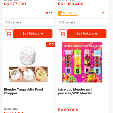
Rp
377.300
Rp
1.063.400
28
Stok Sisa 3
1
DKI Jakarta
DKI Jakarta
Beli Sekarang
Beli Sekarang
-37%
Blender Tangan Mini Food
Juice cup blender mini
Chopper
portable/USB blender
juicer/Alat pembuat jus
Rp
25.000
Rp
60.000