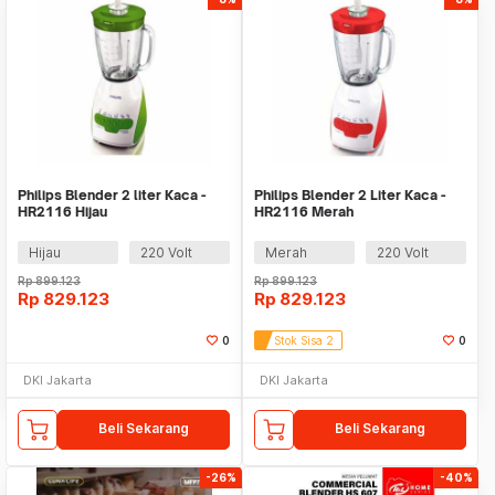
Philips Blender 2 liter Kaca -
Philips Blender 2 Liter Kaca -
HR2116 Hijau
HR2116 Merah
Hijau
220 Volt
Merah
220 Volt
Rp
899.123
Rp
899.123
Rp
829.123
Rp
829.123
0
Stok Sisa 2
0
DKI Jakarta
DKI Jakarta
Beli Sekarang
Beli Sekarang
-26%
-40%