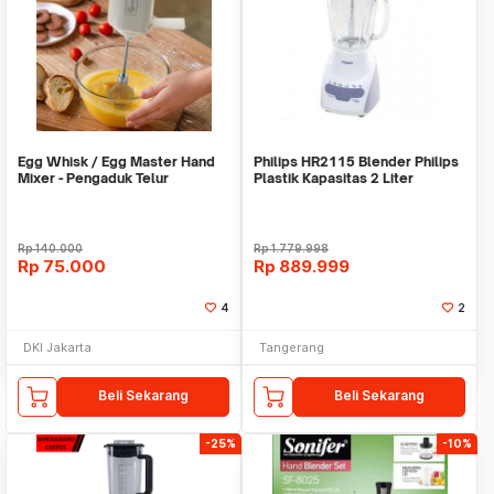
Egg Whisk / Egg Master Hand
Philips HR2115 Blender Philips
Mixer - Pengaduk Telur
Plastik Kapasitas 2 Liter
Rechargable Wireles
Rp
140.000
Rp
1.779.998
Rp
75.000
Rp
889.999
4
2
DKI Jakarta
Tangerang
Beli Sekarang
Beli Sekarang
-25%
-10%