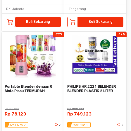
DKI Jakarta
Tangerang
Beli Sekarang
Beli Sekarang
-22%
-17%
Portable Blender dengan 6
PHILIPS HR 2221 BELENDER
Mata Pisau TERMURAH
BLENDER PLASTIK 2 LITER -
HR2221 - Abu
Rp
99.123
Rp
899.123
Rp
78.123
Rp
749.123
Stok Sisa 2
7
Stok Sisa 2
2