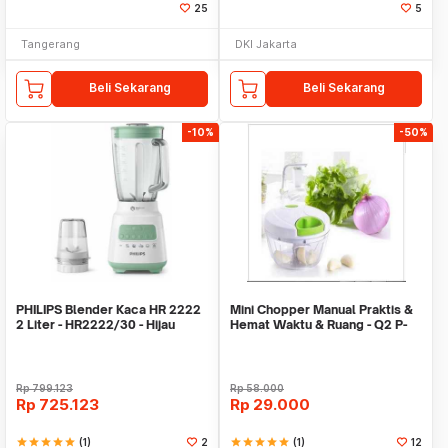
25
5
Tangerang
DKI Jakarta
Beli Sekarang
Beli Sekarang
-10%
-50%
PHILIPS Blender Kaca HR 2222
Mini Chopper Manual Praktis &
2 Liter - HR2222/30 - Hijau
Hemat Waktu & Ruang - Q2 P-
201
Rp
799.123
Rp
58.000
Rp
725.123
Rp
29.000
star
star
star
star
star
(1)
2
star
star
star
star
star
(1)
12