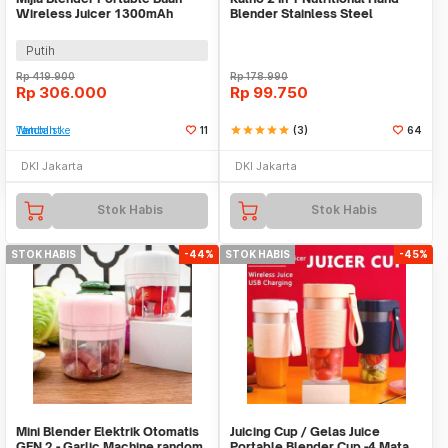
Wireless Juicer 1300mAh
Blender Stainless Steel
300ml 45W - MJZZB02PL
Putih
Rp
419.900
Rp
178.990
Rp
306.000
Rp
99.750
Tambah ke Watchlist
11
star
star
star
star
star
(3)
64
DKI Jakarta
DKI Jakarta
Stok Habis
Stok Habis
STOK HABIS
-44%
STOK HABIS
-45%
Mini Blender Elektrik Otomatis
Juicing Cup / Gelas Juice
GEN 2 - Garlic Machine random
Portable Blender Cup -4 Mata