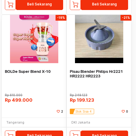
Beli Sekarang
Beli Sekarang
-19%
-21%
BOLDe Super Blend X-10
Pisau Blender Philips Hr2221
HR2222 HR2223
Rp
610.000
Rp
249.123
Rp
499.000
Rp
199.123
2
Stok Sisa 4
0
Tangerang
DKI Jakarta
Beli Sekarang
Beli Sekarang