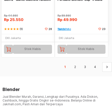
Pisau RANDOM
Rp
44.990
Rp
89.990
Rp
25.550
Rp
49.990
star
star
star
star
star
(1)
28
Tambah ke Watchlist
23
DKI Jakarta
DKI Jakarta
Stok Habis
Stok Habis
keyboard_arrow_right
1
2
3
4
Blender
Jual Blender Murah, Garansi, Lengkap dari Pusatnya. Ada Diskon,
Cashback, hingga Gratis Ongkir se-Indonesia. Belanja Online di
Jakmall.com, Pasti Aman dan Terpercaya