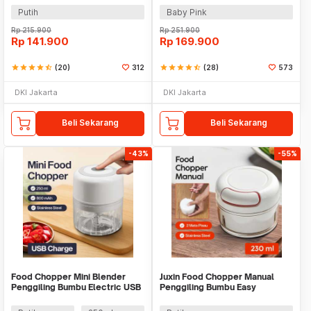
Putih
Baby Pink
Rp
215.900
Rp
251.900
Rp
141.900
Rp
169.900
star
star
star
star
star_half
(20)
312
star
star
star
star
star_half
(28)
573
DKI Jakarta
DKI Jakarta
Beli Sekarang
Beli Sekarang
-43%
-55%
Food Chopper Mini Blender
Juxin Food Chopper Manual
Penggiling Bumbu Electric USB
Penggiling Bumbu Easy
Charge 23W - SR01
Operation 230ml - JX10