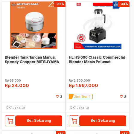
-32%
-34%
Blender Tarik Tangan Manual
HL HS 606 Classic Commercial
Speedy Chopper MITSUYAMA
Blender Mesin Pelumat
MS-BL4
Rp
35.000
Rp
2.500.000
Rp
24.000
Rp
1.667.000
3
Stok Sisa 1
2
DKI Jakarta
DKI Jakarta
Beli Sekarang
Beli Sekarang
-8%
-8%