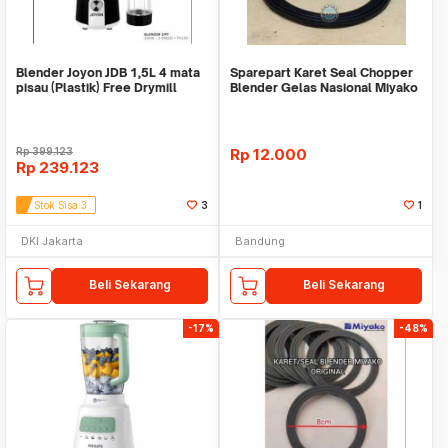
Blender Joyon JDB 1,5L 4 mata
Sparepart Karet Seal Chopper
pisau (Plastik) Free Drymill
Blender Gelas Nasional Miyako
Rp
399.123
Rp
12.000
Rp
239.123
Stok Sisa 3
3
1
DKI Jakarta
Bandung
Beli Sekarang
Beli Sekarang
-17%
-48%