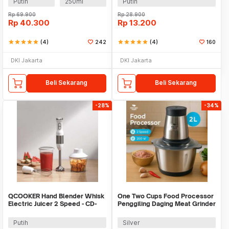
Putih
250ml
Putih
Rp
69.900
Rp
28.900
Rp
40.300
Rp
13.200
star
star
star
star
star
(4)
242
star
star
star
star
star
(4)
160
DKI Jakarta
DKI Jakarta
Beli Sekarang
Beli Sekarang
-28%
-34%
QCOOKER Hand Blender Whisk
One Two Cups Food Processor
Electric Juicer 2 Speed - CD-
Penggiling Daging Meat Grinder
HB01
2L 200W - JJ-1966
Putih
Silver