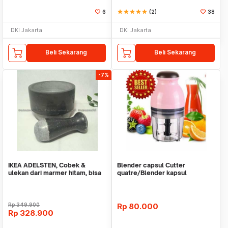
6
star
star
star
star
star
(2)
38
DKI Jakarta
DKI Jakarta
Beli Sekarang
Beli Sekarang
-7%
IKEA ADELSTEN, Cobek &
Blender capsul Cutter
ulekan dari marmer hitam, bisa
quatre/Blender kapsul
dibalik
serbaguna - Biru Muda, Tan
Rp
349.900
Rp
80.000
Rp
328.900