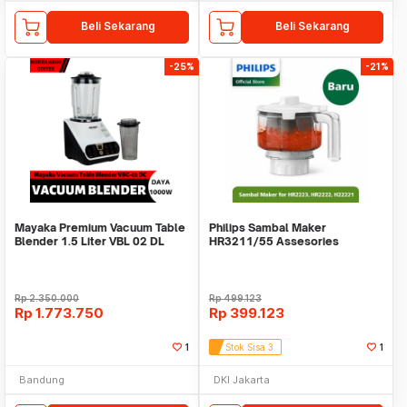
Beli Sekarang
Beli Sekarang
-25%
-21%
Mayaka Premium Vacuum Table
Philips Sambal Maker
Blender 1.5 Liter VBL 02 DL
HR3211/55 Assesories
HR2221 HR2222 HR2223
Rp
2.350.000
Rp
499.123
Rp
1.773.750
Rp
399.123
1
Stok Sisa 3
1
Bandung
DKI Jakarta