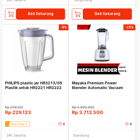
Beli Sekarang
Beli Sekarang
-9%
-25%
PHILIPS plastic jar HR3213/05
Mayaka Premium Power
Plastik untuk HR2221 HR2222
Blender Automatic Vacuum
HR2223 Grey
Blender PBL-6317 BC
Rp
249.123
Rp
4.900.000
Rp
229.123
Rp
3.712.500
Stok Sisa 3
0
0
DKI Jakarta
Bandung