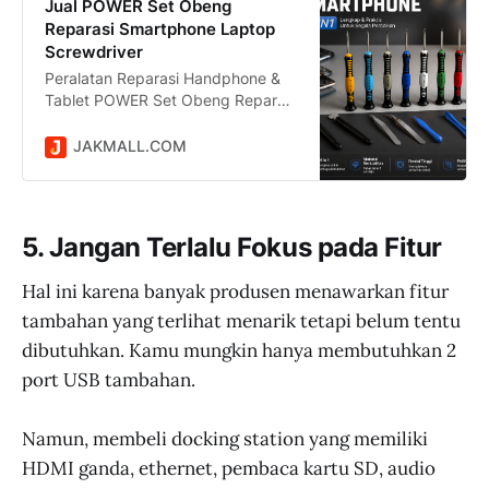
Jual POWER Set Obeng
Reparasi Smartphone Laptop
Screwdriver
Peralatan Reparasi Handphone &
Tablet POWER Set Obeng Reparasi
Smartphone Laptop Screwdriver
Toolkit 16in1 - 2811 harga Rp
JAKMALL.COM
30.900 dikirim dari DKI Jakarta.
Jual Beli Online Mudah dan Aman
di situs Jakmall.com
5. Jangan Terlalu Fokus pada Fitur
Hal ini karena banyak produsen menawarkan fitur
tambahan yang terlihat menarik tetapi belum tentu
dibutuhkan. Kamu mungkin hanya membutuhkan 2
port USB tambahan.
Namun, membeli docking station yang memiliki
HDMI ganda, ethernet, pembaca kartu SD, audio