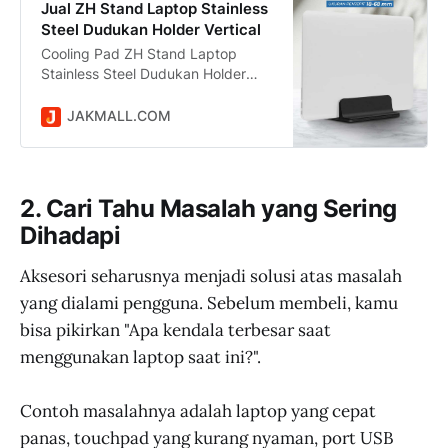
Jual ZH Stand Laptop Stainless
Steel Dudukan Holder Vertical
Cooling Pad ZH Stand Laptop
Stainless Steel Dudukan Holder
Vertical Gravity - ZH005 harga Rp
99.900 dikirim dari DKI Jakarta.
JAKMALL.COM
Jual Beli Online Mudah dan Aman
di situs Jakmall.com
2. Cari Tahu Masalah yang Sering
Dihadapi
Aksesori seharusnya menjadi solusi atas masalah
yang dialami pengguna. Sebelum membeli, kamu
bisa pikirkan "Apa kendala terbesar saat
menggunakan laptop saat ini?".
Contoh masalahnya adalah laptop yang cepat
panas, touchpad yang kurang nyaman, port USB