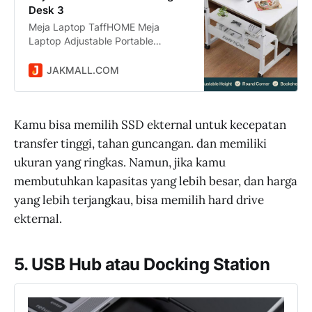
Desk 3
Meja Laptop TaffHOME Meja
Laptop Adjustable Portable
Working Desk 3 Layer 60x40cm -
ND04 harga Rp 174.400 dikirim
JAKMALL.COM
dari DKI Jakarta. Jual Beli Online
Mudah dan Aman di situs
Jakmall.com
Kamu bisa memilih SSD ekternal untuk kecepatan
transfer tinggi, tahan guncangan. dan memiliki
ukuran yang ringkas. Namun, jika kamu
membutuhkan kapasitas yang lebih besar, dan harga
yang lebih terjangkau, bisa memilih hard drive
ekternal.
5. USB Hub atau Docking Station