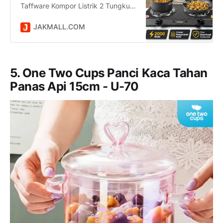
Taffware Kompor Listrik 2 Tungku
Portable Coil Hot Plate 2000W -
SHP-5813 harga Rp 131.300
JAKMALL.COM
dikirim dari DKI Jakarta. Jual Beli
Online Mudah dan Aman di situs
Jakmall.com
5. One Two Cups Panci Kaca Tahan
Panas Api 15cm - U-70