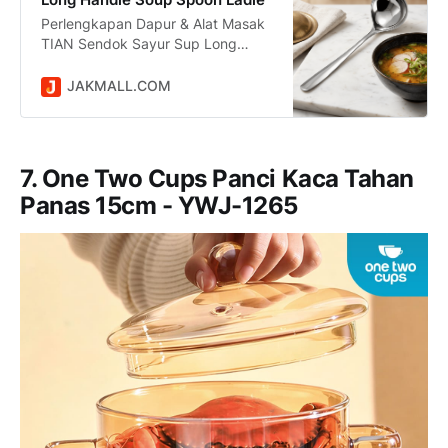
Perlengkapan Dapur & Alat Masak
TIAN Sendok Sayur Sup Long
Handle Soup Spoon Ladle Stainless
Steel - TA2 harga Rp 10.600
JAKMALL.COM
dikirim dari DKI Jakarta. Jual Beli
Online Mudah dan Aman di situs
Jakmall.com
7. One Two Cups Panci Kaca Tahan
Panas 15cm - YWJ-1265