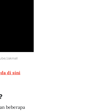
Tube/Jakmall
da di sini
?
kan beberapa