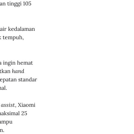
an tinggi 105
 air kedalaman
ak tempuh,
ka ingin hemat
tkan
hand
epatan standar
al.
 assist
, Xiaomi
aksimal 25
mampu
m.