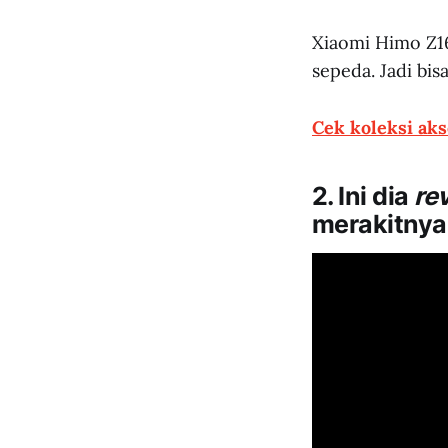
Xiaomi Himo Z16
sepeda. Jadi bi
Cek koleksi aks
2. Ini dia
re
merakitnya