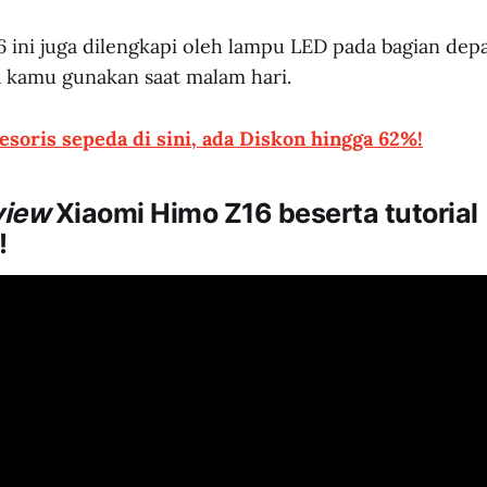
 ini juga dilengkapi oleh lampu LED pada bagian dep
sa kamu gunakan saat malam hari.
esoris sepeda di sini, ada Diskon hingga 62%!
view
Xiaomi Himo Z16 beserta tutorial
!