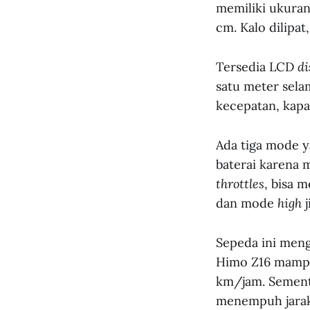
memiliki ukuran
cm. Kalo dilipat
Tersedia LCD
di
satu meter sela
kecepatan, kapa
Ada tiga mode 
baterai karena
throttles
, bisa
dan mode
high
Sepeda ini men
Himo Z16 mampu
km/jam. Sement
menempuh jarak