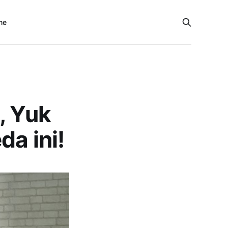
me
, Yuk
da ini!