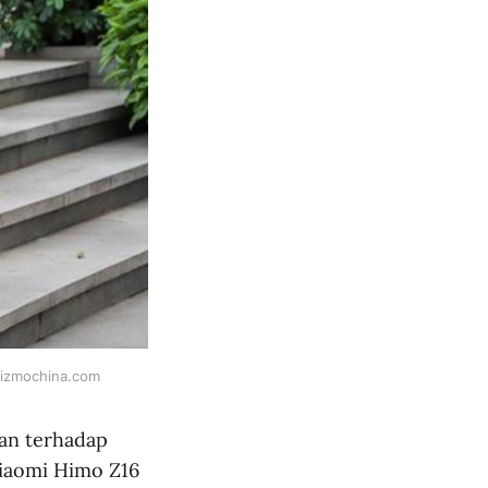
 gizmochina.com
an terhadap
Xiaomi Himo Z16