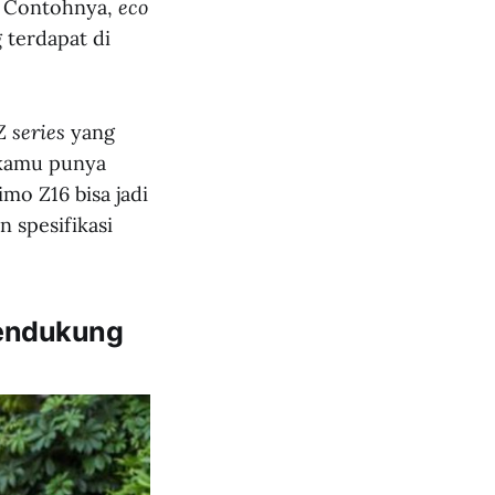
n. Contohnya,
eco
 terdapat di
 Z
series
yang
a kamu punya
imo Z16 bisa jadi
n spesifikasi
mendukung