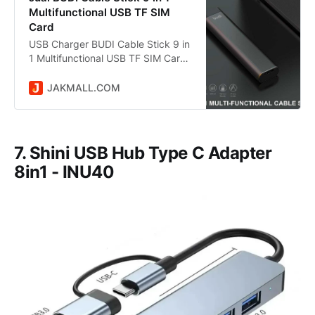
Multifunctional USB TF SIM
Card
USB Charger BUDI Cable Stick 9 in
1 Multifunctional USB TF SIM Card
Reader Storage - DC516B harga
Rp 125.800 dikirim dari DKI
JAKMALL.COM
Jakarta. Jual Beli Online Mudah
dan Aman di situs Jakmall.com
7. Shini USB Hub Type C Adapter
8in1 - INU40