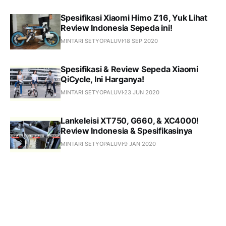
Spesifikasi Xiaomi Himo Z16, Yuk Lihat
Review Indonesia Sepeda ini!
MINTARI SETYOPALUVI
18 SEP 2020
Spesifikasi & Review Sepeda Xiaomi
QiCycle, Ini Harganya!
MINTARI SETYOPALUVI
23 JUN 2020
Lankeleisi XT750, G660, & XC4000!
Review Indonesia & Spesifikasinya
MINTARI SETYOPALUVI
9 JAN 2020