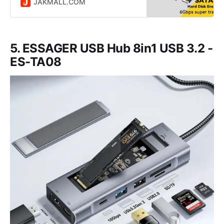
harga Rp 46.800 dikirim dari DKI
JAKMALL.COM
Jakarta. Jual Beli Online Mudah
dan Aman di situs Jakmall.com
5. ESSAGER USB Hub 8in1 USB 3.2 -
ES-TA08