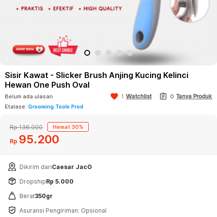
Sisir Kawat - Slicker Brush Anjing Kucing Kelinci
Hewan One Push Oval
assignment
favorite
Watchlist
Belum ada ulasan
1
0
Tanya Produk
Etalase:
Grooming Tools Prod
Rp 136.000
Hemat 30%
95
200
Rp
Dikirim dari
Caesar JacO
Dropship
Rp 5.000
Berat
350gr
Asuransi Pengiriman: Opsional