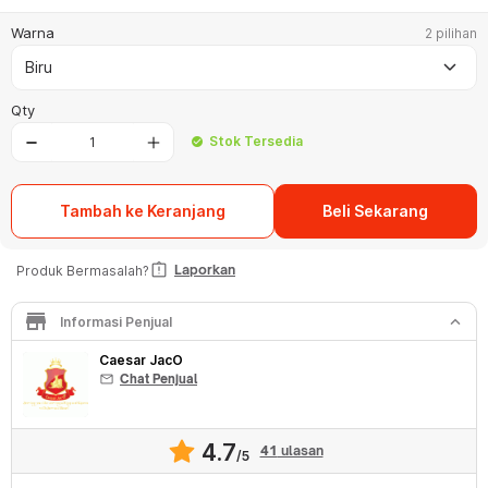
Warna
2 pilihan
keyboard_arrow_down
Biru
Qty
Stok Tersedia
check_circle
Tambah ke Keranjang
Beli Sekarang
assignment_late
Laporkan
Produk Bermasalah?
store
keyboard_arrow_down
Informasi Penjual
Caesar JacO
mail
Chat Penjual
4.7
41
ulasan
/5