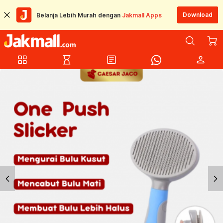
Download
Belanja Lebih Murah dengan
Jakmall Apps
grid_view
hourglass_empty
article
person