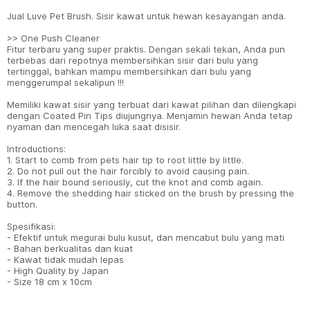
Jual Luve Pet Brush. Sisir kawat untuk hewan kesayangan anda.
>> One Push Cleaner
Fitur terbaru yang super praktis. Dengan sekali tekan, Anda pun
terbebas dari repotnya membersihkan sisir dari bulu yang
tertinggal, bahkan mampu membersihkan dari bulu yang
menggerumpal sekalipun !!!
Memiliki kawat sisir yang terbuat dari kawat pilihan dan dilengkapi
dengan Coated Pin Tips diujungnya. Menjamin hewan Anda tetap
nyaman dan mencegah luka saat disisir.
Introductions:
1. Start to comb from pets hair tip to root little by little.
2. Do not pull out the hair forcibly to avoid causing pain.
3. If the hair bound seriously, cut the knot and comb again.
4. Remove the shedding hair sticked on the brush by pressing the
button.
Spesifikasi:
- Efektif untuk megurai bulu kusut, dan mencabut bulu yang mati
- Bahan berkualitas dan kuat
- Kawat tidak mudah lepas
- High Quality by Japan
- Size 18 cm x 10cm