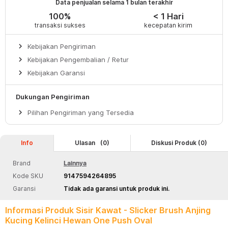
Data penjualan selama 1 bulan terakhir
100%
< 1 Hari
transaksi sukses
kecepatan kirim
keyboard_arrow_right
Kebijakan Pengiriman
keyboard_arrow_right
Kebijakan Pengembalian / Retur
keyboard_arrow_right
Kebijakan Garansi
Dukungan Pengiriman
keyboard_arrow_right
Pilihan Pengiriman yang Tersedia
Info
Ulasan
(0)
Diskusi Produk (0)
Brand
Lainnya
Kode SKU
9147594264895
Garansi
Tidak ada garansi untuk produk ini.
Informasi Produk Sisir Kawat - Slicker Brush Anjing
Kucing Kelinci Hewan One Push Oval