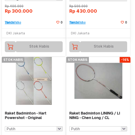
Rp
400.000
Rp
500.000
Rp
300.000
Rp
430.000
Tambah ke Watchlist
0
Tambah ke Watchlist
0
DKI Jakarta
DKI Jakarta
Stok Habis
Stok Habis
STOK HABIS
STOK HABIS
-16%
Raket Badminton - Hart
Raket Badminton LINING / LI
Powershot - Original
NING - Chen Long / CL
200//300/500/600