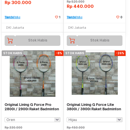
Rp
300.000
Rp
520.000
Rp
440.000
Tambah ke Watchlist
1
Tambah ke Watchlist
0
DKI Jakarta
DKI Jakarta
Stok Habis
Stok Habis
STOK HABIS
-8%
STOK HABIS
-26%
Original Lining G Force Pro
Original Lining G Force Lite
2800i / 2900i Raket Badminton
3800i / 3900i Raket Badminton
Rp
330.000
Rp
450.000