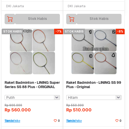
DKI Jakarta
DKI Jakarta
Stok Habis
Stok Habis
STOK HABIS
-7%
STOK HABIS
-8%
Raket Badminton - LINING Super
Raket Badminton - LINING SS 99
Series SS 88 Plus - ORIGINAL
Plus - Original
Rp
600.000
Rp
550.000
Rp
560.000
Rp
510.000
Tambah ke Watchlist
0
Tambah ke Watchlist
0