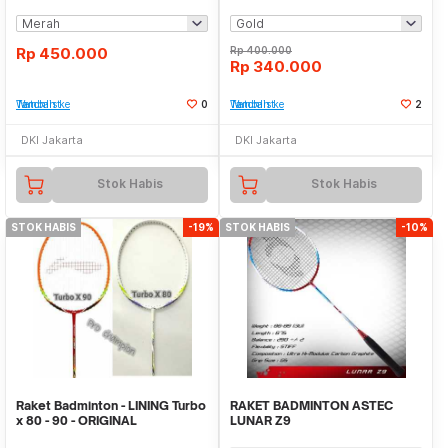
Rp
450.000
Rp
400.000
Rp
340.000
Tambah ke Watchlist
0
Tambah ke Watchlist
2
DKI Jakarta
DKI Jakarta
Stok Habis
Stok Habis
STOK HABIS
-19%
STOK HABIS
-10%
Raket Badminton - LINING Turbo
RAKET BADMINTON ASTEC
x 80 - 90 - ORIGINAL
LUNAR Z9