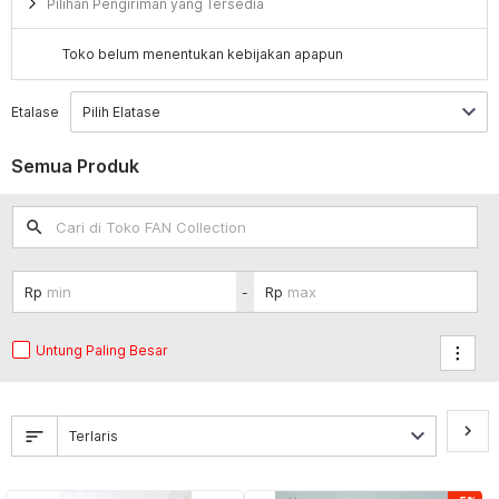
Pilihan Pengiriman yang Tersedia
Toko belum menentukan kebijakan apapun
Etalase
Semua Produk
search
-
Untung Paling Besar
keyboard_arrow_right
sort