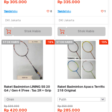
Rp
305.000
Rp
335.000
Tambah ke Watchlist
0
Tambah ke Watchlist
1
DKI Jakarta
DKI Jakarta
Stok Habis
Stok Habis
STOK HABIS
-16%
STOK HABIS
-19%
Raket Badminton LINING SS 20
Raket Badminton Apacs Terrific
G4 / Gen 4 (Free : Tas 2R + Grip
218 Original
+ Senar)
Oren
Rp
500.000
Rp
350.000
Rp
420.000
Rp
285.000