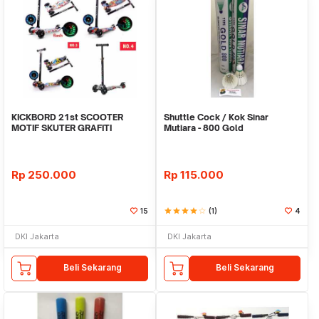
KICKBORD 21st SCOOTER
Shuttle Cock / Kok Sinar
MOTIF SKUTER GRAFITI
Mutiara - 800 Gold
OTOPED GRAFITI ANAK RODA 3
Rp
250.000
Rp
115.000
15
star
star
star
star
star_border
(1)
4
DKI Jakarta
DKI Jakarta
Beli Sekarang
Beli Sekarang