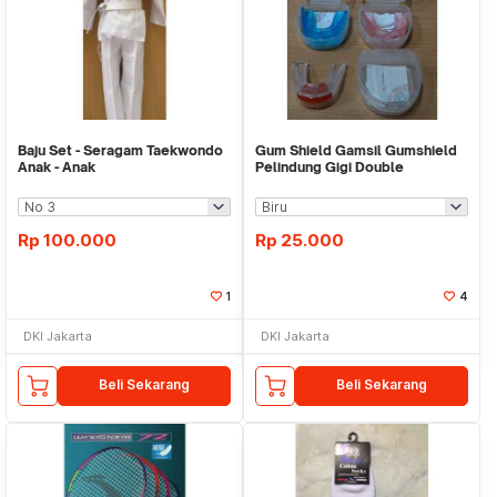
Baju Set - Seragam Taekwondo
Gum Shield Gamsil Gumshield
Anak - Anak
Pelindung Gigi Double
Rp
100.000
Rp
25.000
1
4
DKI Jakarta
DKI Jakarta
Beli Sekarang
Beli Sekarang