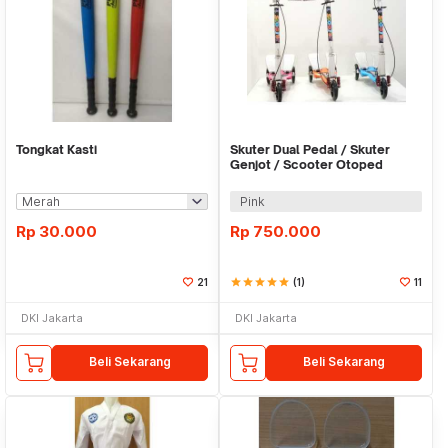
Tongkat Kasti
Skuter Dual Pedal / Skuter
Genjot / Scooter Otoped
Pink
Rp
30.000
Rp
750.000
21
star
star
star
star
star
(1)
11
DKI Jakarta
DKI Jakarta
Beli Sekarang
Beli Sekarang