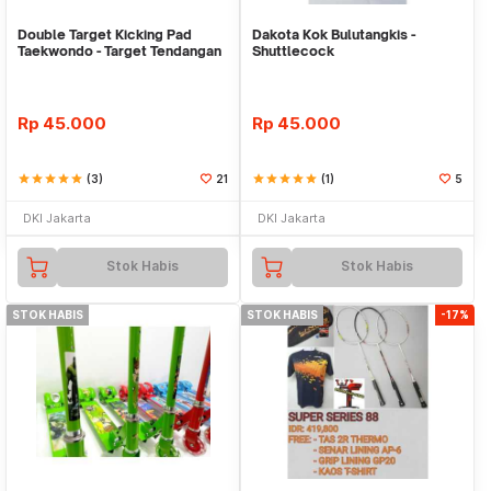
Double Target Kicking Pad
Dakota Kok Bulutangkis -
Taekwondo - Target Tendangan
Shuttlecock
Ganda
Rp
45.000
Rp
45.000
star
star
star
star
star
(3)
21
star
star
star
star
star
(1)
5
DKI Jakarta
DKI Jakarta
Stok Habis
Stok Habis
STOK HABIS
STOK HABIS
-17%