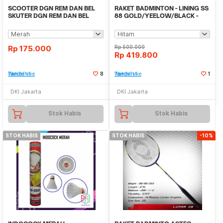
SCOOTER DGN REM DAN BEL
RAKET BADMINTON - LINING SS
SKUTER DGN REM DAN BEL
88 GOLD/YEELOW/BLACK -
MOTIF MARVEL KARAKTER
ORIGINAL
Rp
175.000
Rp
500.000
Rp
419.800
Tambah ke Watchlist
8
Tambah ke Watchlist
1
DKI Jakarta
DKI Jakarta
Stok Habis
Stok Habis
STOK HABIS
STOK HABIS
-10%