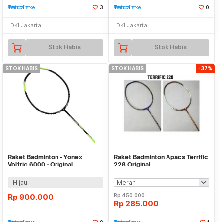
Tambah ke Watchlist
3
Tambah ke Watchlist
0
DKI Jakarta
DKI Jakarta
Stok Habis
Stok Habis
STOK HABIS
STOK HABIS
-37%
Raket Badminton - Yonex
Raket Badminton Apacs Terrific
Voltric 6000 - Original
228 Original
Hijau
Rp
900.000
Rp
450.000
Rp
285.000