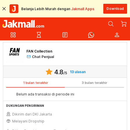
Download
Belanja Lebih Murah dengan
Jakmall Apps
grid_view
hourglass_empty
article
person
FAN Collection
Chat Penjual
4.8
13
ulasan
/5
1 bulan terakhir
3 bulan terakhir
Belum ada transaksi di periode ini
DUKUNGAN PENGIRIMAN
Dikirim dari DKI Jakarta
Melayani Dropship