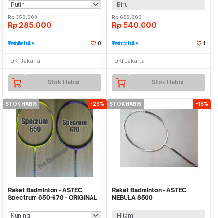
Biru
Rp
350.000
Rp
600.000
Rp
285.000
Rp
540.000
Tambah ke Watchlist
0
Tambah ke Watchlist
1
DKI Jakarta
DKI Jakarta
Stok Habis
Stok Habis
STOK HABIS
-25%
STOK HABIS
-15%
Raket Badminton - ASTEC
Raket Badminton - ASTEC
Spectrum 650-670 - ORIGINAL
NEBULA 8500
Hitam