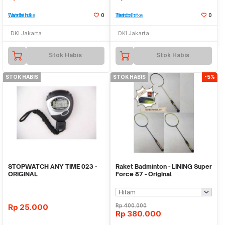
Tambah ke Watchlist
0
Tambah ke Watchlist
0
DKI Jakarta
DKI Jakarta
Stok Habis
Stok Habis
STOK HABIS
STOK HABIS
-5%
STOPWATCH ANY TIME 023 -
Raket Badminton - LINING Super
ORIGINAL
Force 87 - Original
Rp
25.000
Rp
400.000
Rp
380.000