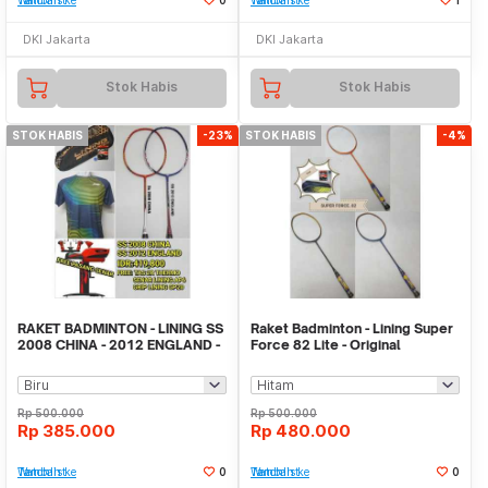
Tambah ke Watchlist
0
Tambah ke Watchlist
1
DKI Jakarta
DKI Jakarta
Stok Habis
Stok Habis
STOK HABIS
-23%
STOK HABIS
-4%
RAKET BADMINTON - LINING SS
Raket Badminton - Lining Super
2008 CHINA - 2012 ENGLAND -
Force 82 Lite - Original
ORIGINAL
Rp
500.000
Rp
500.000
Rp
385.000
Rp
480.000
Tambah ke Watchlist
0
Tambah ke Watchlist
0