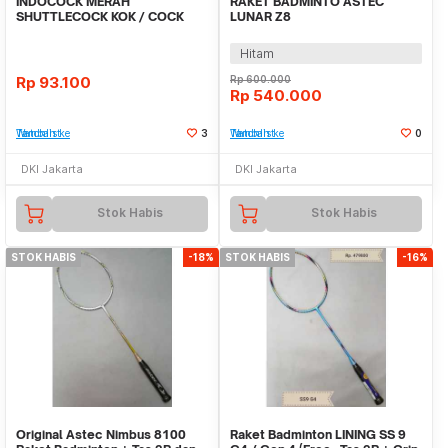
INDOCOCK MERAH
RAKET BADMINTO ASTEC
SHUTTLECOCK KOK / COCK
LUNAR Z8
BADMINTON ORIGINAL
Hitam
Rp
93.100
Rp
600.000
Rp
540.000
Tambah ke Watchlist
3
Tambah ke Watchlist
0
DKI Jakarta
DKI Jakarta
Stok Habis
Stok Habis
STOK HABIS
-18%
STOK HABIS
-16%
Original Astec Nimbus 8100
Raket Badminton LINING SS 9