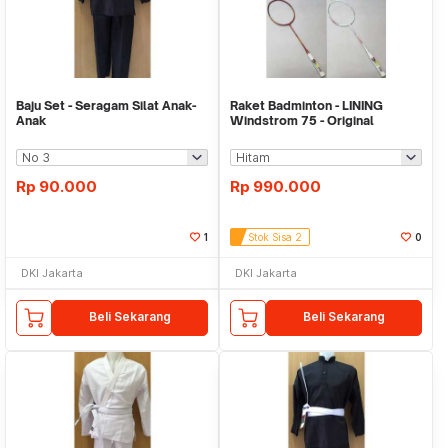
Baju Set - Seragam Silat Anak-
Raket Badminton - LINING
Anak
Windstrom 75 - Original
Rp
90.000
Rp
990.000
1
Stok Sisa 2
0
DKI Jakarta
DKI Jakarta
Beli Sekarang
Beli Sekarang