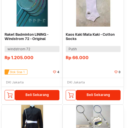
Raket Badminton LINING -
Kaos Kaki Mata Kaki - Cotton
Windstrom 72 - Original
Socks
windstrom 72
Putih
Rp
1.205.000
Rp
66.000
Stok Sisa 1
4
0
DKI Jakarta
DKI Jakarta
Beli Sekarang
Beli Sekarang