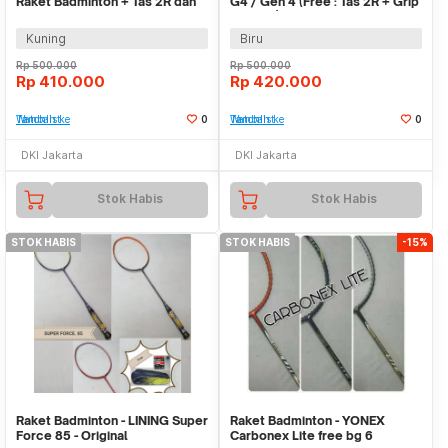
Raket Badminton + Tas 2R dan
G4 / Gen 4 (Free : Tas 2R + Grip
Senar
+ Senar)
Kuning
Biru
Rp
500.000
Rp
500.000
Rp
410.000
Rp
420.000
Tambah ke Watchlist
0
Tambah ke Watchlist
0
DKI Jakarta
DKI Jakarta
Stok Habis
Stok Habis
STOK HABIS
STOK HABIS
-15%
Raket Badminton - LINING Super
Raket Badminton - YONEX
Force 85 - Original
Carbonex Lite free bg 6