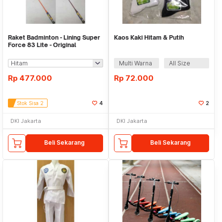
Raket Badminton - Lining Super
Kaos Kaki Hitam & Putih
Force 83 Lite - Original
Multi Warna
All Size
Rp
477.000
Rp
72.000
Stok Sisa 2
4
2
DKI Jakarta
DKI Jakarta
Beli Sekarang
Beli Sekarang