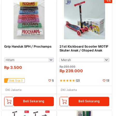
-5%
Grip Handuk SPH / Prochamps
21st Kickboard Scooter MOTIF
Skuter Anak / Otoped Anak
Roda 3
Rp
3.500
Rp
250.000
Rp
239.000
Stok Sisa 3
5
star
star
star
star
star
(2)
13
DKI Jakarta
DKI Jakarta
Beli Sekarang
Beli Sekarang