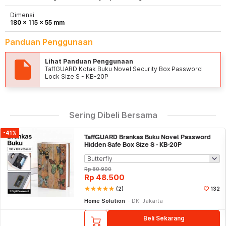
Dimensi
180 x 115 x 55 mm
Panduan Penggunaan
Lihat Panduan Penggunaan
TaffGUARD Kotak Buku Novel Security Box Password
Lock Size S - KB-20P
Sering Dibeli Bersama
-41%
TaffGUARD Brankas Buku Novel Password
Hidden Safe Box Size S - KB-20P
Rp
80.900
Rp
48.500
star
star
star
star
star
(2)
132
Home Solution
DKI Jakarta
Beli Sekarang