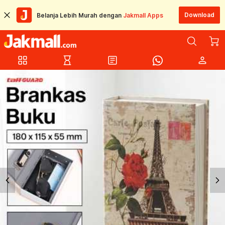
Download
Belanja Lebih Murah dengan
Jakmall Apps
grid_view
hourglass_empty
article
person