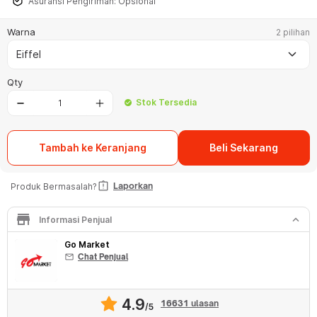
Asuransi Pengiriman: Opsional
Warna
2 pilihan
keyboard_arrow_down
Eiffel
Qty
Stok Tersedia
check_circle
Tambah ke Keranjang
Beli Sekarang
assignment_late
Laporkan
Produk Bermasalah?
store
keyboard_arrow_down
Informasi Penjual
Go Market
mail
Chat Penjual
4.9
16631
ulasan
/5