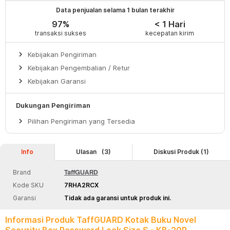
Data penjualan selama 1 bulan terakhir
97%
< 1 Hari
transaksi sukses
kecepatan kirim
keyboard_arrow_right
Kebijakan Pengiriman
keyboard_arrow_right
Kebijakan Pengembalian / Retur
keyboard_arrow_right
Kebijakan Garansi
Dukungan Pengiriman
keyboard_arrow_right
Pilihan Pengiriman yang Tersedia
Info
Ulasan
(3)
Diskusi Produk (1)
Brand
TaffGUARD
Kode SKU
7RHA2RCX
Garansi
Tidak ada garansi untuk produk ini.
Informasi Produk TaffGUARD Kotak Buku Novel