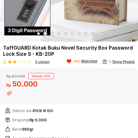
TaffGUARD Kotak Buku Novel Security Box Password
Lock Size S - KB-20P
favorite
assignment
2
Watchlist
103
star
star
star_border
star_border
star_border
3 ulasan
1
Tanya Produk
Rp 83.900
Hemat 41%
50
000
Rp
Dikirim dari
PICK N GO
Dropship
Rp 5.000
Berat
650gr