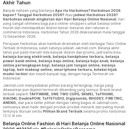
Akhir Tahun
Banyak netizen yang bertanya
Apa itu Harbolnas? Harbolnas 2026
kapan? Tanggal Harbolnas 2026?
Atau
jadwal Harbolnas 2026?
Harbolnas adalah singkatan dari Hari Belanja Online Nasional
, hari
yang sangat istimewa bagi para online-shoppers untuk belanja online
murah dan mendapatkan diskon besar-besaran dari ratusan e-
commerce Indonesia. Harbolnas Tahun 2026 dilaksanakan mulai tanggal
12 Desember 2026.
Perayaan Harbolnas akan kembali diramaikan oleh berbagai Toko Online
Terbaik di Indonesia, salah satunya adalah Jakmall.com. Belanja akhir
tahun pun pasti meriah! Ada banyak diskon dan promo, jadi kamu bisa
belanja barang elektronik, belanja handphone terbaru, belanja
power bank online, belanja baju online, belanja baju anak, belanja
online perlengkapan bayi, belanja jam tangan online, belanja
laptop, beli makeup online, smartphone terbaru, koleksi hijab
model terkini
dan masih banyak lagi, dengan harga Termurah se-
Indonesia!
Jakmall.com menyediakan pilihan barang terlengkap, harga yang
ditawarkan pun dijamin termurah dibanding yang lainnya. Brand-brand
terbaik seperti
TAFFWARE, ONE TWO CUPS, SKMEI, TaffHUMI,
XIAOMI, DoublePOW, TaffSTUDIO, Digipounds, RHODEY, FIRETRIC,
ANENG,
dan para seller pilihan dengan rating bagus di Jakmall.com,
semuanya akan hadir dengan produk-produk menarik dan paling murah
tentunya. Buruan serbu
Pilihan Brand Terbaik
selama promo harbolnas
12.12 di sini.
Belanja Online Fashion di Hari Belanja Online Nasional