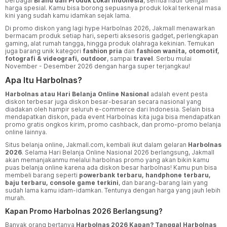
berbagai
Brand dan Produk Lokal Indonesia
, semua hadir dengan
harga spesial. Kamu bisa borong sepuasnya produk lokal terkenal masa
kini yang sudah kamu idamkan sejak lama.
Di promo diskon yang lagi hype Harbolnas 2026, Jakmall menawarkan
bermacam produk setiap hari, seperti aksesoris gadget, perlengkapan
gaming, alat rumah tangga, hingga produk olahraga kekinian. Temukan
juga barang unik kategori
fashion pria
dan
fashion wanita, otomotif,
fotografi & videografi, outdoor
, sampai
travel
. Serbu mulai
November - Desember 2026 dengan harga super terjangkau!
Apa Itu Harbolnas?
Harbolnas
atau Hari Belanja Online Nasional
adalah event pesta
diskon terbesar juga diskon besar-besaran secara nasional yang
diadakan oleh hampir seluruh e-commerce dari Indonesia. Selain bisa
mendapatkan diskon, pada event Harbolnas kita juga bisa mendapatkan
promo gratis ongkos kirim, promo cashback, dan promo-promo belanja
online lainnya.
Situs belanja online, Jakmall.com, kembali ikut dalam gelaran
Harbolnas
2026
. Selama Hari Belanja Online Nasional 2026 berlangsung, Jakmall
akan memanjakanmu melalui harbolnas promo yang akan bikin kamu
puas belanja online karena ada diskon besar harbolnas! Kamu pun bisa
membeli barang seperti
powerbank terbaru, handphone terbaru,
baju terbaru, console game terkini
, dan barang-barang lain yang
sudah lama kamu idam-idamkan. Tentunya dengan harga yang jauh lebih
murah.
Kapan Promo Harbolnas 2026 Berlangsung?
Banyak orang bertanya
Harbolnas 2026 Kapan? Tanggal Harbolnas