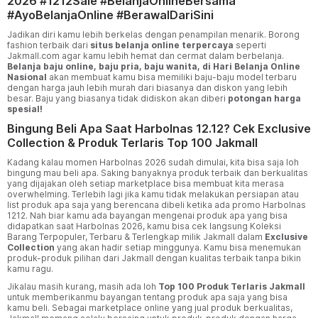
2026 #1212Sale #BelanjaOnlineBersama
#AyoBelanjaOnline #BerawalDariSini
Jadikan diri kamu lebih berkelas dengan penampilan menarik. Borong
fashion terbaik dari
situs belanja online terpercaya
seperti
Jakmall.com agar kamu lebih hemat dan cermat dalam berbelanja.
Belanja baju online, baju pria, baju wanita, di Hari Belanja Online
Nasional
akan membuat kamu bisa memiliki baju-baju model terbaru
dengan harga jauh lebih murah dari biasanya dan diskon yang lebih
besar. Baju yang biasanya tidak didiskon akan diberi
potongan harga
spesial!
Bingung Beli Apa Saat Harbolnas 12.12? Cek Exclusive
Collection & Produk Terlaris Top 100 Jakmall
Kadang kalau momen Harbolnas 2026 sudah dimulai, kita bisa saja loh
bingung mau beli apa. Saking banyaknya produk terbaik dan berkualitas
yang dijajakan oleh setiap marketplace bisa membuat kita merasa
overwhelming. Terlebih lagi jika kamu tidak melakukan persiapan atau
list produk apa saja yang berencana dibeli ketika ada promo Harbolnas
1212. Nah biar kamu ada bayangan mengenai produk apa yang bisa
didapatkan saat Harbolnas 2026, kamu bisa cek langsung Koleksi
Barang Terpopuler, Terbaru & Terlengkap milik Jakmall dalam
Exclusive
Collection
yang akan hadir setiap minggunya. Kamu bisa menemukan
produk-produk pilihan dari Jakmall dengan kualitas terbaik tanpa bikin
kamu ragu.
Jikalau masih kurang, masih ada loh
Top 100 Produk Terlaris Jakmall
untuk memberikanmu bayangan tentang produk apa saja yang bisa
kamu beli. Sebagai marketplace online yang jual produk berkualitas,