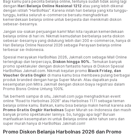
Bagi kamu para pecinta belanja online, tentunya sudah tidak asing lagi
dengan
Hari Belanja Online Nasional 1212
atau yang lebih dikenal
dengan istilah “HarBolNas”. Karena inilah hari belanja yang kita tunggu-
tunggu, ketika seluruh e-commerce bersatu menghadirkan
kemerdekaan belanja online untuk berpesta dan menikmati diskon
sebesar-besarnya.
Jangan sia-siakan perjuangan kami! Mari kita rayakan kemerdekaan
belanja online di hari ini. Nikmati kemudahan berbelanja serta diskon
sebesar-besarnya yang didukung lebih dari 200 e-commerce, hanya di
Hari Belanja Online Nasional 2026 sebagai Perayaan belanja online
terbesar se-Indonesia.
Spesial merayakan HarBolNas 2026, Jakmall.com sebagai Mall Online
terlengkap dan terpercaya,
Diskon hingga 90%.
. Temukan banyak
promo spektakuler dengan diskon fantastis hanya di Diskon Spesial
HarBolNas Jakmall.com. Nikmati kejutan promo
Black Friday, dan
Voucher Gratis Ongkir
di mana kamu bisa membawa pulang berbagai
produk branded dengan harga Super Murah. Atau dapatkan pula
kesempatan join Mitra Jakmall dengan diskon biaya registrasi dalam
Promo Bisnis Online Untung 100%.
Tak berhenti sampai di situ, Jakmall.com juga menghadirkan event
online “Road to Harbolnas 2026” atau Harbolnas 11.11 sebagai teman
belanja online kamu. Bahkan, kamu bisa belanja makin hemat karena ada
Promo Gratis Ongkir Harbolnas
Super Murah se-Indonesia dan masih
banyak promo spektakuler lainnya. So, tunggu apa lagi? Buruan
manfaatkan kesempatan ini untuk Belanja online akhir tahun seru dan
super murah hanya di HarBolNas Jakmall.com!
Promo Diskon Belanja Harbolnas 2026 dan Promo