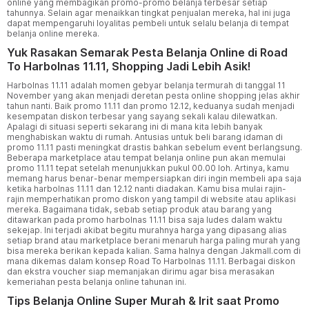
online yang membagikan promo-promo belanja terbesar setiap
tahunnya. Selain agar menaikkan tingkat penjualan mereka, hal ini juga
dapat mempengaruhi loyalitas pembeli untuk selalu belanja di tempat
belanja online mereka.
Yuk Rasakan Semarak Pesta Belanja Online di Road
To Harbolnas 11.11, Shopping Jadi Lebih Asik!
Harbolnas 11.11 adalah momen gebyar belanja termurah di tanggal 11
November yang akan menjadi deretan pesta online shopping jelas akhir
tahun nanti. Baik promo 11.11 dan promo 12.12, keduanya sudah menjadi
kesempatan diskon terbesar yang sayang sekali kalau dilewatkan.
Apalagi di situasi seperti sekarang ini di mana kita lebih banyak
menghabiskan waktu di rumah. Antusias untuk beli barang idaman di
promo 11.11 pasti meningkat drastis bahkan sebelum event berlangsung.
Beberapa marketplace atau tempat belanja online pun akan memulai
promo 11.11 tepat setelah menunjukkan pukul 00.00 loh. Artinya, kamu
memang harus benar-benar mempersiapkan diri ingin membeli apa saja
ketika harbolnas 11.11 dan 12.12 nanti diadakan. Kamu bisa mulai rajin-
rajin memperhatikan promo diskon yang tampil di website atau aplikasi
mereka. Bagaimana tidak, sebab setiap produk atau barang yang
ditawarkan pada promo harbolnas 11.11 bisa saja ludes dalam waktu
sekejap. Ini terjadi akibat begitu murahnya harga yang dipasang alias
setiap brand atau marketplace berani menaruh harga paling murah yang
bisa mereka berikan kepada kalian. Sama halnya dengan Jakmall.com di
mana dikemas dalam konsep Road To Harbolnas 11.11. Berbagai diskon
dan ekstra voucher siap memanjakan dirimu agar bisa merasakan
kemeriahan pesta belanja online tahunan ini.
Tips Belanja Online Super Murah & Irit saat Promo