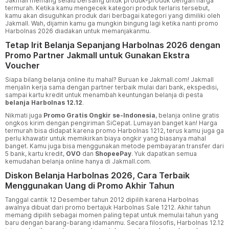
Jakmall memang selalu bersaing untuk produk-produk dengan harga
termurah. Ketika kamu mengecek kategori produk terlaris tersebut,
kamu akan disuguhkan produk dari berbagai kategori yang dimiliki oleh
Jakmall. Wah, dijamin kamu ga mungkin bingung lagi ketika nanti promo
Harbolnas 2026 diadakan untuk memanjakanmu.
Tetap Irit Belanja Sepanjang Harbolnas 2026 dengan
Promo Partner Jakmall untuk Gunakan Ekstra
Voucher
Siapa bilang belanja online itu mahal? Buruan ke Jakmall.com! Jakmall
menjalin kerja sama dengan partner terbaik mulai dari bank, ekspedisi,
sampai kartu kredit untuk menambah keuntungan belanja di pesta
belanja Harbolnas 12.12
.
Nikmati juga
Promo Gratis Ongkir se-Indonesia
, belanja online gratis
ongkos kirim dengan pengiriman SiCepat. Lumayan banget kan! Harga
termurah bisa didapat karena promo Harbolnas 1212, terus kamu juga ga
perlu khawatir untuk memikirkan biaya ongkir yang biasanya mahal
banget. Kamu juga bisa menggunakan metode pembayaran transfer dari
5 bank, kartu kredit,
OVO
dan
ShopeePay
. Yuk dapatkan semua
kemudahan belanja online hanya di Jakmall.com.
Diskon Belanja Harbolnas 2026, Cara Terbaik
Menggunakan Uang di Promo Akhir Tahun
Tanggal cantik 12 Desember tahun 2012 dipilih karena Harbolnas
awalnya dibuat dari promo bertajuk Harbolnas Sale 1212. Akhir tahun
memang dipilih sebagai momen paling tepat untuk memulai tahun yang
baru dengan barang-barang idamanmu. Secara filosofis, Harbolnas 12.12