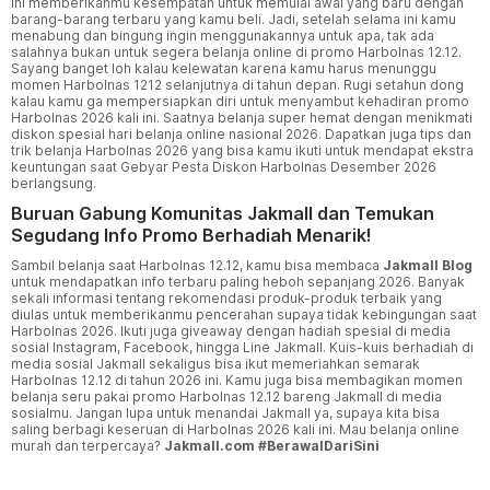
ini memberikanmu kesempatan untuk memulai awal yang baru dengan
barang-barang terbaru yang kamu beli. Jadi, setelah selama ini kamu
menabung dan bingung ingin menggunakannya untuk apa, tak ada
salahnya bukan untuk segera belanja online di promo Harbolnas 12.12.
Sayang banget loh kalau kelewatan karena kamu harus menunggu
momen Harbolnas 1212 selanjutnya di tahun depan. Rugi setahun dong
kalau kamu ga mempersiapkan diri untuk menyambut kehadiran promo
Harbolnas 2026 kali ini. Saatnya belanja super hemat dengan menikmati
diskon spesial hari belanja online nasional 2026. Dapatkan juga tips dan
trik belanja Harbolnas 2026 yang bisa kamu ikuti untuk mendapat ekstra
keuntungan saat Gebyar Pesta Diskon Harbolnas Desember 2026
berlangsung.
Buruan Gabung Komunitas Jakmall dan Temukan
Segudang Info Promo Berhadiah Menarik!
Sambil belanja saat Harbolnas 12.12, kamu bisa membaca
Jakmall Blog
untuk mendapatkan info terbaru paling heboh sepanjang 2026. Banyak
sekali informasi tentang rekomendasi produk-produk terbaik yang
diulas untuk memberikanmu pencerahan supaya tidak kebingungan saat
Harbolnas 2026. Ikuti juga giveaway dengan hadiah spesial di media
sosial Instagram, Facebook, hingga Line Jakmall. Kuis-kuis berhadiah di
media sosial Jakmall sekaligus bisa ikut memeriahkan semarak
Harbolnas 12.12 di tahun 2026 ini. Kamu juga bisa membagikan momen
belanja seru pakai promo Harbolnas 12.12 bareng Jakmall di media
sosialmu. Jangan lupa untuk menandai Jakmall ya, supaya kita bisa
saling berbagi keseruan di Harbolnas 2026 kali ini. Mau belanja online
murah dan terpercaya?
Jakmall.com #BerawalDariSini