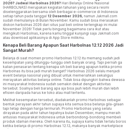
2026? Jadwal Harbolnas 2026?
Hari Belanja Online Nasional
(HARBOLNAS) merupakan kegiatan tahunan yang secara resmi
diselenggarakan bersama oleh berbagai e-commerce di Indonesia
setiap tahun pada tanggal
12 Desember 2026,
namun Jakmall.com
sudah memulainya di Bulan November. Kamu sudah bisa merasakan
diskon harbolnas 2026 dari situs jual beli online terlengkap ini mulai
November 2026! Tidak perlu bingung bagaimana cara ikut atau
mengikuti Harbolnas, karena kamu tinggal kunjungi saja Jakmall.com
atau download aplikasinya di App Store milikmu.
Kenapa Beli Barang Apapun Saat Harbolnas 12.12 2026 Jadi
Sangat Murah?
Belanja di saat momen promo Harbolnas 12.12 itu memang sudah jadi
kesempatan yang ditunggu-tunggu oleh banyak orang. Tapi pernah ga
kalian penasaran tentang kenapa sih beli barang apapun ketika promo
Harbolnas itu bisa jadi murah banget? Harbolnas 2026 selalu menjadi
event belanja nasional yang dibuat untuk memeriahkan sekaligus
merayakan aktivitas belanja online. Tidak bisa dipungkiri bahwa dewasa
ini masyarakat Indonesia sudah semakin dekat dengan aktivitas
tersebut. Soalnya beli barang apa aja bisa jauh lebih murah dan lebih
efisien daripada harus ke toko atau mall tertentu.
Melihat kesempatan tersebut, diadakanlah promo Harbolnas sebagai
bentuk perayaan akhir tahun supaya kita semua bisa belanja gila-gilaan
tapi tetap dengan harga termurah. Promo Harbolnas yang selalu
dirayakan pada akhir tahun tepatnya bulan Desember, mampu meraih
antusias masyarakat Indonesia untuk berbondong-bondong membeli
produk idaman mereka. Oleh karena itu, supaya kamu tidak terlalu boros
ketika belanja di promo Harbolnas 12.12, makanya banyak marketplace