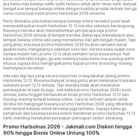
jika kamu mau belanja outfit-outfit terbaru untuk akhir tahun nanti. Banyak
banget kok tempat belanja online dengan kualitas produk terbaik dan ga
cuma-cuma buat kasih promo Harbolnas 2026 untukmu.
Perlu diketahui pula bahwa tempat belanja online tersebut pasti telah
mempublikasikan event Harbolnas 12 12 mereka sebelum berlangsung.
Biasanya mereka akan mencantumkan jam berapa saja promo
Harbolnas 2026 dimulai di tempat mereka. Beberapa marketplace atau
tempat belanja online ada yang memulainya dari jam tengah malam. Tapi
yang jelas, biasanya promo Harbolnas 2026 itu akan semakin besar
apabila kamu mengejarnya sebelum sore hari. Karena kalau sudah sore
sampai malam hari, promo 12.12 akan semakin turun besarannya. Nah
kalau sudah tahu begitu, ga ada salahnya kalau kamu mau pasang alarm
khusus supaya bisa mengingatkanmu kapan promo di masing-masing
marketplace tersebut.
Ada satu lagi tips yang secara mayoritas orang lakukan jelang promo
Harbolnas 12.12. Biasanya banyak orang justru akan melakukan transaksi
sebelum event 12.12 dimulai. Tapi mereka tidak akan melakukan
pembayaran di saat itu juga. Jadi ketika promo Harbolnas 2026 resmi
dimulai, kamu tinggal memasukkan kode promo Harbolnas 12.12 dari
masing-masing tempat belanja online. Cara ini terbukti ampuh untuk
dicoba loh mengingat biasanya promo Harbolnas 2026 yang diberikan
oleh tempat belanja online tersebut juga terbatas. Supaya kamu ga
kehabisan dan kecewa karena belum menikmati promo Harbolnas 12 12
nanti, mending melakukan persiapan-persiapan sedari sekarang.
Promo Harbolnas 2026 - Jakmall.com Diskon hingga
90% hingga Bisnis Online Untung 100%