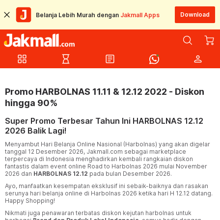
Download
Belanja Lebih Murah dengan
Jakmall Apps
grid_view
hourglass_empty
article
person
Promo HARBOLNAS 11.11 & 12.12 2022 - Diskon
hingga 90%
Super Promo Terbesar Tahun Ini HARBOLNAS 12.12
2026 Balik Lagi!
Menyambut Hari Belanja Online Nasional (Harbolnas) yang akan digelar
tanggal 12 Desember 2026, Jakmall.com sebagai marketplace
terpercaya di Indonesia menghadirkan kembali rangkaian diskon
fantastis dalam event online Road to Harbolnas 2026 mulai November
2026 dan
HARBOLNAS 12.12
pada bulan Desember 2026.
Ayo, manfaatkan kesempatan eksklusif ini sebaik-baiknya dan rasakan
serunya hari belanja online di Harbolnas 2026 ketika hari H 12.12 datang.
Happy Shopping!
Nikmati juga penawaran terbatas diskon kejutan harbolnas untuk