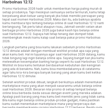
Harbolnas 12.12
Promo Harbolnas 2026 hadir untuk memberikan harga paling murah di
setiap produknya. Tapi meskipun semuanya serba termurah, kamu tetap
berpeluang akan keluar uang banyak jika tidak memiliki persiapan yang
tepat saat momen Harbolnas 2026. Maka dari itu, ada baiknya apabila
kamu membaca tips tentang belanja online di saat Harbolnas 12 12 nanti
berlangsung. Tak perlu takut ataupun risau, Jakmall sendiri selain akan
berbagai promo Harbolnas 2026 juga bakal kasih tips belanja online
saat Harbolnas 12.12. Supaya hati tetap tenang dan dompet tidak
membengkak meski kamu kalap saat belanja pakai promo Harbolnas
2026.
Langkah pertama yang bisa kamu lakukan sebelum promo Harbolnas
12.12 dimulai adalah dengan membuat wishlist produk apa saja yang
akan kamu beli. Hal ini tujuannya agar saat Harbolnas 2026 datang, kamu
tidak bingung lagi ingin belanja online apa. Sayang banget kan jika kamu
melewatkan kesempatan banting harga seperti itu saat Harbolnas 12.12.
Wishlist ini bisa kamu tentukan berdasarkan kebutuhan dan keinginan
yang ada di benakmu. Nah, kamu bisa membedakannya di catatanmu
agar tahu kira-kira berapa banyak barang yang akan kamu beli ketika
Harbolnas 12.12 dimulai.
Setelah wishlist produk dibuat, langkah berikutnya adalah menentukan
marketplace mana yang akan menjadi sasaranmu untuk belanja online
saat Harbolnas 2026. Besaran nilai promo di setiap tempat belanja
online bisa berbeda-beda sesuai dengan event yang mereka adakan.
Apalagi pasti barang yang mau kamu beli memiliki jenis yang tidak sama.
Bila kamu ingin belanja online produk-produk gadget, maka pastikan
kamu sudah menentukan marketplace mana yang terpercaya dan
bersedia memberikanmu promo Harbolnas 12.12 terbesar. Begitu pula