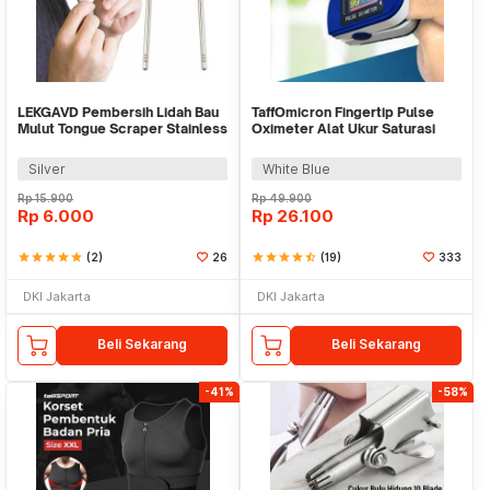
LEKGAVD Pembersih Lidah Bau
TaffOmicron Fingertip Pulse
Mulut Tongue Scraper Stainless
Oximeter Alat Ukur Saturasi
Steel - L01
Oksigen Darah - LK88
Silver
White Blue
Rp
15.900
Rp
49.900
Rp
6.000
Rp
26.100
star
star
star
star
star
(2)
26
star
star
star
star
star_half
(19)
333
DKI Jakarta
DKI Jakarta
Beli Sekarang
Beli Sekarang
-41%
-58%