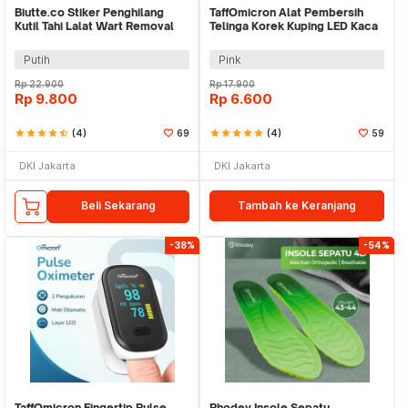
Biutte.co Stiker Penghilang
TaffOmicron Alat Pembersih
Kutil Tahi Lalat Wart Removal
Telinga Korek Kuping LED Kaca
Patch 120PCS - JY12
Pembesar - XY319
Putih
Pink
Rp
22.900
Rp
17.900
Rp
9.800
Rp
6.600
star
star
star
star
star_half
(4)
69
star
star
star
star
star
(4)
59
DKI Jakarta
DKI Jakarta
Beli Sekarang
Tambah ke Keranjang
-38%
-54%
TaffOmicron Fingertip Pulse
Rhodey Insole Sepatu