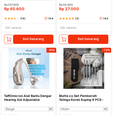
Rp
107.900
Rp
50.900
Rp
65.600
Rp
27.000
star
star
star
star_half
star_border
(14)
144
star
star
star
star
star
(3)
144
DKI Jakarta
DKI Jakarta
Beli Sekarang
Beli Sekarang
-35%
-72%
TaffOmicron Alat Bantu Dengar
Biutte.co Set Pembersih
Hearing Aid Adjustable
Telinga Korek Kuping 6 PCS -
Rechargeable - JZ-1088F8
CW36