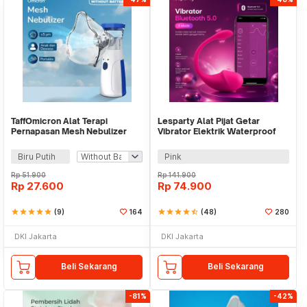
TaffOmicron Alat Terapi
Lesparty Alat Pijat Getar
Pernapasan Mesh Nebulizer
Vibrator Elektrik Waterproof
Portable Inhaler - JSL-W302
Bluetooth 5.0 - LS10
Biru Putih
Pink
Rp
51.900
Rp
141.900
Rp
27.600
Rp
74.900
star
star
star
star
star
(9)
164
star
star
star
star
star_half
(48)
280
DKI Jakarta
DKI Jakarta
Beli Sekarang
Beli Sekarang
-81%
-42%