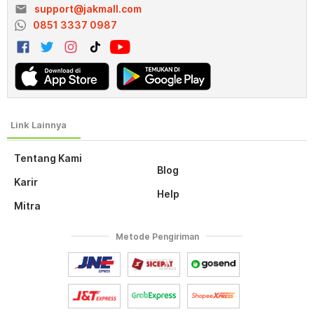
email
support@jakmall.com
0851 3337 0987
Tentang Kami
Blog
Karir
Help
Mitra
Metode Pengiriman