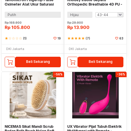
Oximeter Alat Ukur Saturasi
Orthopedic Breathable 4D PU -
Oksigen Darah - YK-80B
6031
Putih
Hijau
Rp
168.900
Rp
29.900
Rp
105.800
Rp
13.900
star
star_border
star_border
star_border
star_border
(1)
19
star
star
star
star
star
(7)
63
DKI Jakarta
DKI Jakarta
Beli Sekarang
Beli Sekarang
-56%
-36%
NICEMAS Sikat Mandi Scrub
UX Vibrator Pijat Tubuh Elektrik
Badan Bath Brush Nylon Soft
Multifungsi with Remote -