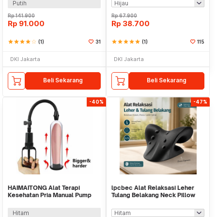
Putih
Rp
141.900
Rp
67.900
Rp
91.000
Rp
38.700
star
star
star
star
star_border
(1)
31
star
star
star
star
star
(1)
115
DKI Jakarta
DKI Jakarta
Beli Sekarang
Beli Sekarang
-40%
-47%
HAIMAITONG Alat Terapi
lpcbec Alat Relaksasi Leher
Kesehatan Pria Manual Pump
Tulang Belakang Neck Pillow
Enlargement - D0155
Relieve Pain - IPC22
Hitam