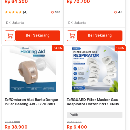
Rp
64.300
Rp
70.700
star
star
star
star
star
(4)
160
46
DKI Jakarta
DKI Jakarta
Beli Sekarang
Beli Sekarang
-43%
-63%
TaffOmicron Alat Bantu Dengar
TaffGUARD Filter Masker Gas
In Ear Hearing Aid - JZ-1088H
Respirator Cotton 5N11 KN95
6200 10 PCS - KA-5N11
Putih
Rp
67.900
Rp
16.900
Rp
38.900
Rp
6.400