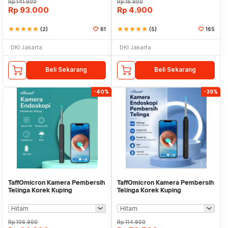
Rp
141.900
Rp
16.900
Rp
93.000
Rp
4.900
star
star
star
star
star
(2)
61
star
star
star
star
star
(5)
165
DKI Jakarta
DKI Jakarta
Beli Sekarang
Beli Sekarang
-40%
-39%
TaffOmicron Kamera Pembersih
TaffOmicron Kamera Pembersih
Telinga Korek Kuping
Telinga Korek Kuping
Endoscope HD WiFi - NE3
Endoscope HD WiFi - NE6
Rp
106.900
Rp
114.900