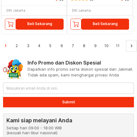
DKI Jakarta
DKI Jakarta
Beli Sekarang
Beli Sekarang
keyboard_arrow_right
1
2
3
4
5
6
7
8
9
10
11
Info Promo dan Diskon Spesial
Dapatkan info promo serta diskon spesial dari Jakmall.
Tidak ada spam, kami menghargai privasi Anda
Submit
Kami siap melayani Anda
Setiap hari 09:00 - 18:00 WIB
(kecuali hari libur nasional)