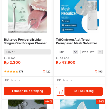
Biutte.co Pembersih Lidah
TaffOmicron Alat Terapi
Tongue Oral Scraper Cleaner
Pernapasan Mesh Nebulizer
Stainless Steel - LO13
Inhaler Atomizer - JSL-W303
Silver
Rp
11.900
Rp
74.900
Rp
2.300
Rp
43.900
star
star
star
star
star_half
(7)
122
193
DKI Jakarta
DKI Jakarta
Tambah ke Keranjang
Beli Sekarang
-64%
-36%