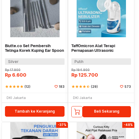
Biutte.co Set Pembersih
TaffOmicron Alat Terapi
Telinga Korek Kuping Ear Spoon
Pernapasan Ultrasonic
Tool 6 PCS - BA45
Nebulizer Atomizer - MY-520A
Silver
Putih
Rp
17.900
Rp
194.900
Rp
6.600
Rp
125.700
star
star
star
star
star
(12)
183
star
star
star
star
star_half
(29)
573
DKI Jakarta
DKI Jakarta
Tambah ke Keranjang
Beli Sekarang
-37%
-48%