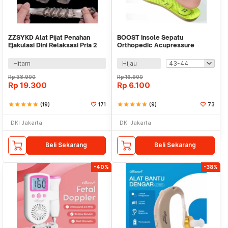
ZZSYKD Alat Pijat Penahan
BOOST Insole Sepatu
Ejakulasi Dini Relaksasi Pria 2
Orthopedic Acupressure
PCS
Breathable PU EVA - SX001
Hitam
Hijau
Rp
38.900
Rp
16.900
Rp
19.300
Rp
6.100
star
star
star
star
star
(19)
171
star
star
star
star
star
(9)
73
DKI Jakarta
DKI Jakarta
Beli Sekarang
Beli Sekarang
-40%
-38%