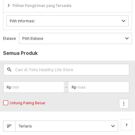
Pilihan Pengiriman yang Tersedia
Etalase
Semua Produk
search
-
Untung Paling Besar
keyboard_arrow_right
sort