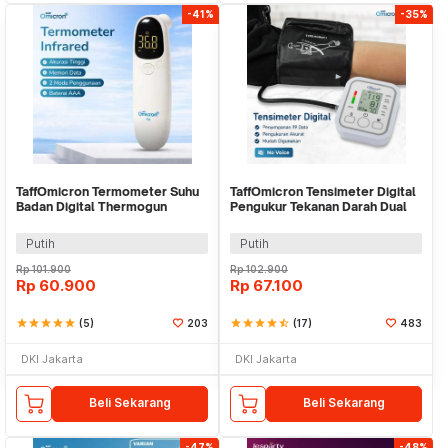
-41%
-35%
TaffOmicron Termometer Suhu
TaffOmicron Tensimeter Digital
Badan Digital Thermogun
Pengukur Tekanan Darah Dual
Infrared Memory - F02
Power - BW-3205
Putih
Putih
Rp
101.900
Rp
102.900
Rp
60.900
Rp
67.100
star
star
star
star
star
(5)
203
star
star
star
star
star_half
(17)
483
DKI Jakarta
DKI Jakarta
Beli Sekarang
Beli Sekarang
-47%
-48%