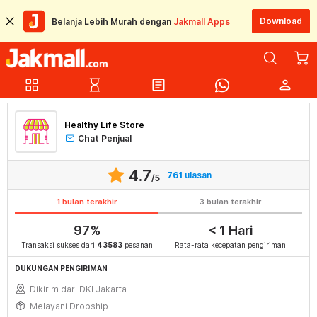
Download
Belanja Lebih Murah dengan
Jakmall Apps
grid_view
hourglass_empty
article
person
Healthy Life Store
Chat Penjual
4.7
761
ulasan
/5
1 bulan terakhir
3 bulan terakhir
97%
< 1 Hari
Transaksi sukses dari
43583
pesanan
Rata-rata kecepatan pengiriman
DUKUNGAN PENGIRIMAN
Dikirim dari DKI Jakarta
Melayani Dropship