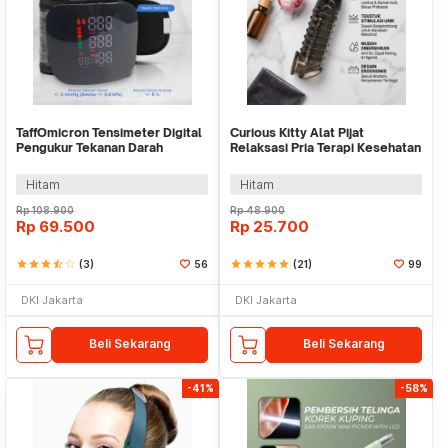
TaffOmicron Tensimeter Digital
Curious Kitty Alat Pijat
Pengukur Tekanan Darah
Relaksasi Pria Terapi Kesehatan
Indonesia Voice - A01
Silikon - CK40
Hitam
Hitam
Rp
108.900
Rp
48.900
Rp
69.500
Rp
25.700
star
star
star
star_half
star_border
(3)
56
star
star
star
star
star
(21)
99
DKI Jakarta
DKI Jakarta
Beli Sekarang
Beli Sekarang
-41%
-58%