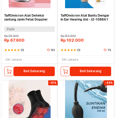
TaffOmicron Alat Deteksi
TaffOmicron Alat Bantu Dengar
Jantung Janin Fetal Doppler
In Ear Hearing Aid - JZ-1088A1
Portable 3.0 MHz - JSL-T501
Putih
Rp
110.900
Rp
163.900
Rp
67.600
Rp
102.000
star
star
star
star
star
(1)
151
star
star
star
star
star
(1)
75
DKI Jakarta
DKI Jakarta
Beli Sekarang
Beli Sekarang
-61%
-49%