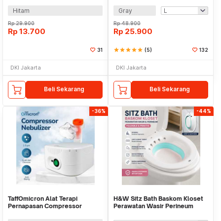
Hitam
Gray
Rp
29.900
Rp
48.900
Rp
13.700
Rp
25.900
31
star
star
star
star
star
(5)
132
DKI Jakarta
DKI Jakarta
Beli Sekarang
Beli Sekarang
-36%
-44%
TaffOmicron Alat Terapi
H&W Sitz Bath Baskom Kloset
Pernapasan Compressor
Perawatan Wasir Perineum
Nebulizer Inhaler - JSL-W310
Foldable - XSSG