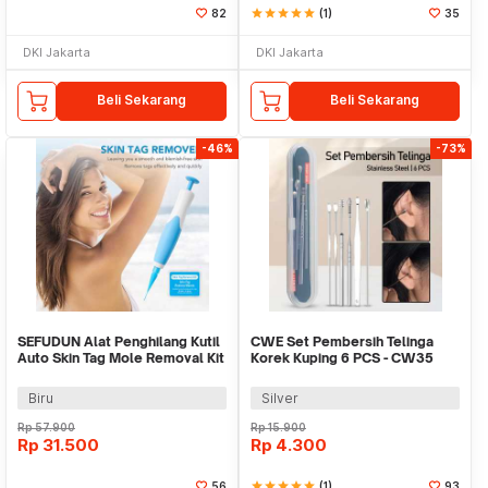
82
star
star
star
star
star
(1)
35
DKI Jakarta
DKI Jakarta
Beli Sekarang
Beli Sekarang
-46%
-73%
SEFUDUN Alat Penghilang Kutil
CWE Set Pembersih Telinga
Auto Skin Tag Mole Removal Kit
Korek Kuping 6 PCS - CW35
- LGV41
Biru
Silver
Rp
57.900
Rp
15.900
Rp
31.500
Rp
4.300
56
star
star
star
star
star
(1)
93