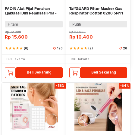
PAQIN Alat Pijat Penahan
TaffGUARD Filter Masker Gas
Ejakulasi Dini Relaksasi Pria -
Respirator Cotton 6200 5N11
PQ22
KN95 10PCS - KA-5N11
Hitam
Putih
Rp
32.900
Rp
23.900
Rp
15.600
Rp
10.400
star
star
star
star
star
(6)
120
star
star
star
star
star
(2)
26
DKI Jakarta
DKI Jakarta
Beli Sekarang
Beli Sekarang
-58%
-64%