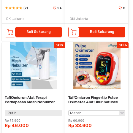
star
star
star
star
star
(2)
94
11
DKI Jakarta
DKI Jakarta
Beli Sekarang
Beli Sekarang
-41%
-45%
TaffOmicron Alat Terapi
TaffOmicron Fingertip Pulse
Pernapasan Mesh Nebulizer
Oximeter Alat Ukur Saturasi
Inhaler Atomizer - JSL-W301
Oksigen Darah - A6
Putih
Rp
77.900
Rp
60.900
Rp
46.000
Rp
33.600