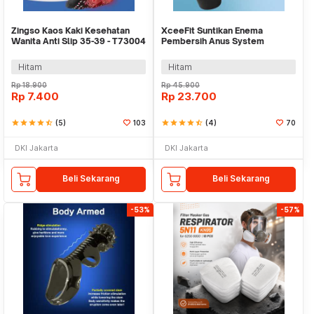
Zingso Kaos Kaki Kesehatan
XceeFit Suntikan Enema
Wanita Anti Slip 35-39 - T73004
Pembersih Anus System
Cleansing 310ml - ES2046
Hitam
Hitam
Rp
18.900
Rp
45.900
Rp
7.400
Rp
23.700
star
star
star
star
star_half
(5)
103
star
star
star
star
star_half
(4)
70
DKI Jakarta
DKI Jakarta
Beli Sekarang
Beli Sekarang
-53%
-57%