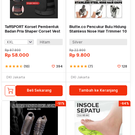
TaffSPORT Korset Pembentuk
Biutte.co Pencukur Bulu Hidung
Badan Pria Shaper Corset Vest
Stainless Nose Hair Trimmer 10
Single Velcro - MWL10
Blade - PMX01
Hitam
Silver
Rp
97.900
Rp
22.900
Rp
58.000
Rp
9.800
star
star
star
star
star_half
(10)
394
star
star
star
star
star
(7)
128
DKI Jakarta
DKI Jakarta
Beli Sekarang
Tambah ke Keranjang
-51%
-64%