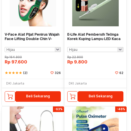
V-Face Alat Pijat Penirus Wajah
E-Life Alat Pembersih Telinga
Face Lifting Double Chin V-
Korek Kuping Lampu LED Kaca
Shaped - BYM-903S
Pembesar - E302
Rp
164.900
Rp
22.900
Rp
97.600
Rp
9.800
star
star
star
star
star
(2)
326
62
DKI Jakarta
DKI Jakarta
Beli Sekarang
Beli Sekarang
-63%
-48%