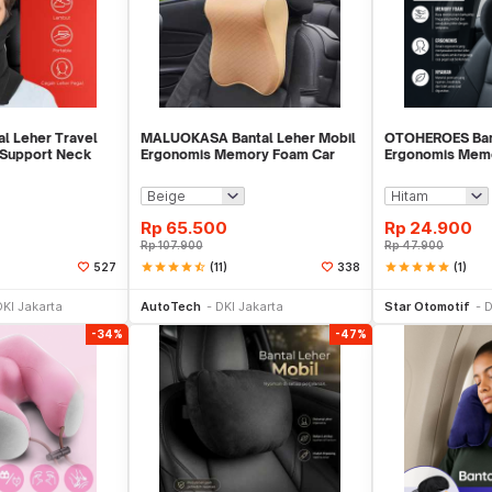
al Leher Travel
MALUOKASA Bantal Leher Mobil
OTOHEROES Bant
 Support Neck
Ergonomis Memory Foam Car
Ergonomis Mem
Headrest Pillow - M3D
Headrest Pillow
Rp
65.500
Rp
24.900
Rp
107.900
Rp
47.900
star
star
star
star
star_half
(11)
star
star
star
star
star
(1)
527
338
li Sekarang
Beli Sekarang
Be
DKI Jakarta
AutoTech
DKI Jakarta
Star Otomotif
D
-34%
-47%