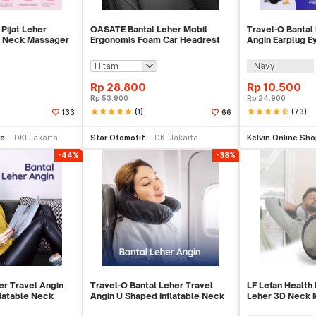
 Pijat Leher
OASATE Bantal Leher Mobil
Travel-O Bantal
e Neck Massager
Ergonomis Foam Car Headrest
Angin Earplug 
Pillow - M5
Pillow - RH20
Navy
Rp
28.800
Rp
10.500
Rp
53.900
Rp
24.900
star
star
star
star
star
(1)
star
star
star
star
star_half
(73)
133
66
li Sekarang
Beli Sekarang
Be
re
DKI Jakarta
Star Otomotif
DKI Jakarta
Kelvin Online Sh
-44%
-38%
her Travel Angin
Travel-O Bantal Leher Travel
LF Lefan Health 
latable Neck
Angin U Shaped Inflatable Neck
Leher 3D Neck
Pillow - RH30
Kneading Heatin