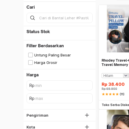
Cari
Status Stok
Filter Berdasarkan
Untung Paling Besar
Rhodey Travel-
Harga Grosir
Travel Memory
Neck Pillow - S
Harga
SiCepat REG
Rp
38.400
SiCepat BEST
Rp
69.900
DKI Jakarta
SiCepat Gokil
star
star
star
star
star
(11)
Tangerang
Be
SiCepat Halu
Toko Serba Disk
Bekasi
JNE REG
Bogor
Pengiriman
Lihat Semua
Depok
Kota
Lihat Semua