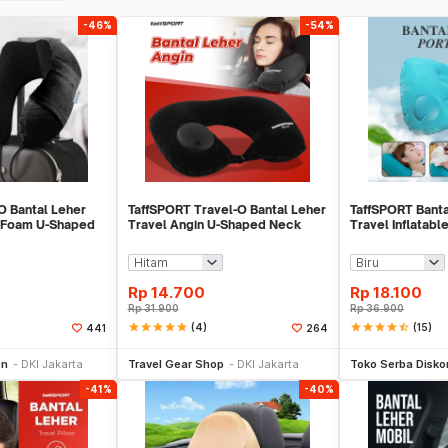
-46%
-54%
O Bantal Leher
TaffSPORT Travel-O Bantal Leher
TaffSPORT Banta
 Foam U-Shaped
Travel Angin U-Shaped Neck
Travel Inflatabl
R43
Pillow - RH34
F8057
Rp
14.700
Rp
18.100
Rp
31.900
Rp
36.900
star
star
star
star
star
(4)
star
star
star
star
star_half
(15)
441
264
li Sekarang
Beli Sekarang
Be
on
DKI Jakarta
Travel Gear Shop
DKI Jakarta
Toko Serba Disko
-41%
-40%