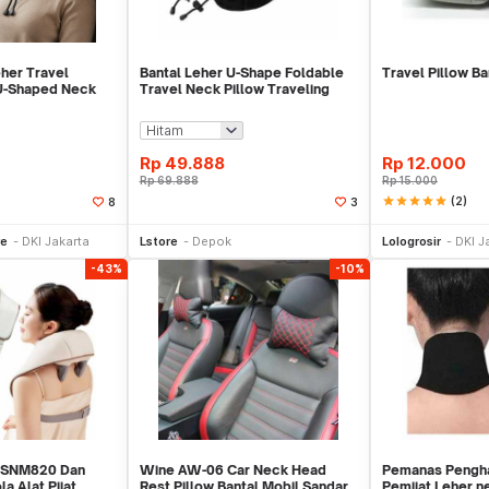
her Travel
Bantal Leher U-Shape Foldable
Travel Pillow Ba
U-Shaped Neck
Travel Neck Pillow Traveling
152
Rp
49.888
Rp
12.000
Rp
69.888
Rp
15.000
star
star
star
star
star
(2)
8
3
li Sekarang
Beli Sekarang
Be
re
DKI Jakarta
Lstore
Depok
Lologrosir
DKI J
-43%
-10%
er SNM820 Dan
Wine AW-06 Car Neck Head
Pemanas Pengha
la Alat Pijat
Rest Pillow Bantal Mobil Sandar
Pemijat Leher n