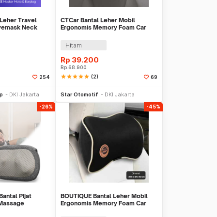
 Leher Travel
CTCar Bantal Leher Mobil
Eyemask Neck
Ergonomis Memory Foam Car
Headrest Pillow - CT5
Hitam
Rp
39.200
Rp
68.900
star
star
star
star
star
(2)
254
69
li Sekarang
Beli Sekarang
op
DKI Jakarta
Star Otomotif
DKI Jakarta
-26%
-45%
Bantal Pijat
BOUTIQUE Bantal Leher Mobil
 Massage
Ergonomis Memory Foam Car
g - LF-YK006
Headrest Pillow - CAR247