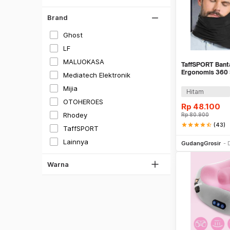
Brand
Hitam
Ghost
Putih
LF
Gray
MALUOKASA
TaffSPORT Bant
Silver
Ergonomis 360
Mediatech Elektronik
Pillow - NF302
Hijau
Mijia
Hitam
Biru
OTOHEROES
Rp
48.100
Rhodey
Coklat
Rp
80.900
star
star
star
star
star_half
(43)
TaffSPORT
Oren
Be
Lainnya
GudangGrosir
Magenta
Pink
Warna
Multi Warna