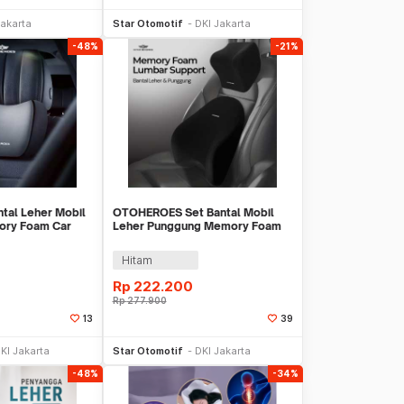
li Sekarang
Beli Sekarang
Jakarta
Star Otomotif
DKI Jakarta
-48%
-21%
al Leher Mobil
OTOHEROES Set Bantal Mobil
ory Foam Car
Leher Punggung Memory Foam
 - DK-12
Lumbar Support - MG-2287
Hitam
Rp
222.200
Rp
277.900
13
39
li Sekarang
Beli Sekarang
KI Jakarta
Star Otomotif
DKI Jakarta
-48%
-34%