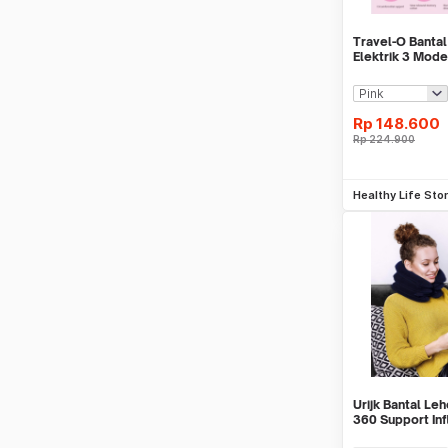
Travel-O Bantal
Elektrik 3 Mod
Pillow - MP210
Rp
148.600
Rp
224.900
Be
Healthy Life Sto
Urijk Bantal Le
360 Support Inf
Pillow - M1345