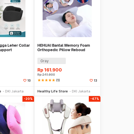
gga Leher Collar
HEHUAI Bantal Memory Foam
Support
Orthopedic Pillow Reboud
L - ZH-50
Butterfly Shape - MJ-8149
Gray
Rp
161.900
Rp
241.900
star
star
star
star
star
(1)
10
13
li Sekarang
Beli Sekarang
e
DKI Jakarta
Healthy Life Store
DKI Jakarta
-20%
-47%