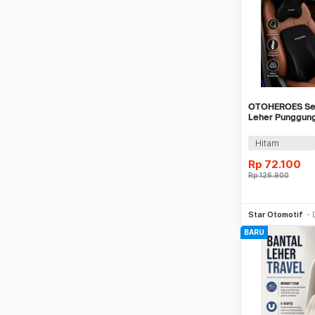
OTOHEROES Set
Leher Punggun
Lumbar Support
Hitam
Rp
72.100
Rp
126.900
Be
Star Otomotif
BARU