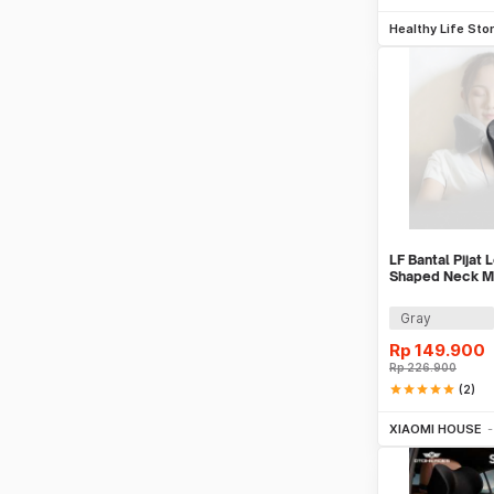
Be
Healthy Life Sto
LF Bantal Pijat 
Shaped Neck Ma
LR-S100
Gray
Rp
149.900
Rp
226.900
star
star
star
star
star
(2)
Be
XIAOMI HOUSE