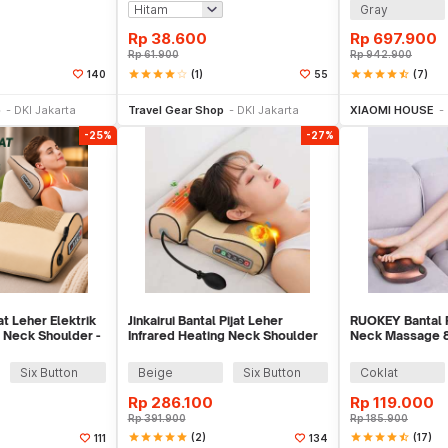
Gray
Rp
38.600
Rp
697.900
Rp
61.900
Rp
942.900
star
star
star
star
star_border
(1)
star
star
star
star
star_half
(7)
140
55
li Sekarang
Beli Sekarang
Be
p
DKI Jakarta
Travel Gear Shop
DKI Jakarta
XIAOMI HOUSE
-25%
-27%
at Leher Elektrik
Jinkairui Bantal Pijat Leher
RUOKEY Bantal P
 Neck Shoulder -
Infrared Heating Neck Shoulder
Neck Massage 8
Massage - YD-088
CMH-8028
Six Button
Beige
Six Button
Coklat
Rp
286.100
Rp
119.000
Rp
391.900
Rp
185.900
star
star
star
star
star
(2)
star
star
star
star
star_half
(17)
111
134