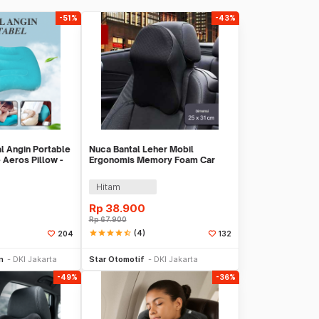
-51%
-43%
l Angin Portable
Nuca Bantal Leher Mobil
e Aeros Pillow -
Ergonomis Memory Foam Car
Headrest Pillow - NC33
Hitam
Rp
38.900
Rp
67.900
star
star
star
star
star_half
(4)
204
132
li Sekarang
Beli Sekarang
n
DKI Jakarta
Star Otomotif
DKI Jakarta
-49%
-36%