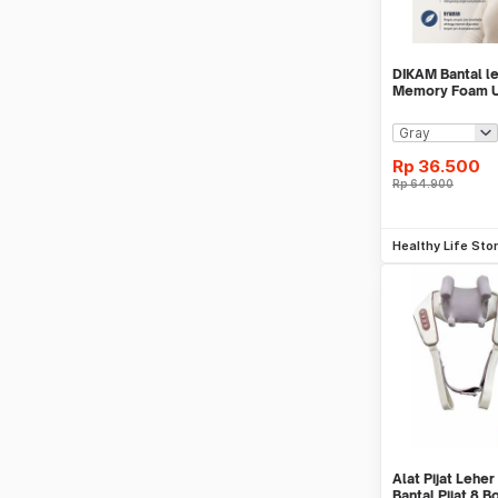
DIKAM Bantal le
Memory Foam 
Pillow - kkzp0
Rp
36.500
Rp
64.900
Be
Healthy Life Sto
Alat Pijat Leh
Bantal Pijat 8 Bo