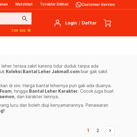
anan
Watchlist
Terakhir Dilihat
Customer Service
search
Login
/
Daftar
TOP 100
leher terasa sakit karena tidur duduk tanpa ada
yuk
Koleksi Bantal Leher Jakmall.com
biar gak sakit
kan di sini. Harga bantal lehernya pun gak ada duanya.
 Foam
, hingga
Bantal Leher Karakter
. Cocok juga buat
raemon
, dan karakter lainnya.
 yang lucu dan boleh diuji kenyamanannya. Penawaran
g!
1
2
keyboard_arrow_right