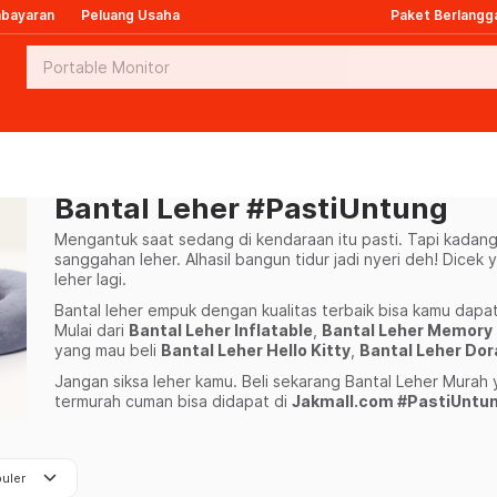
mbayaran
Peluang Usaha
Paket Berlangg
Bantal Leher #PastiUntung
Mengantuk saat sedang di kendaraan itu pasti. Tapi kadang 
sanggahan leher. Alhasil bangun tidur jadi nyeri deh! Dicek 
leher lagi.
Bantal leher empuk dengan kualitas terbaik bisa kamu dapat
Mulai dari
Bantal Leher Inflatable
,
Bantal Leher Memory
yang mau beli
Bantal Leher Hello Kitty
,
Bantal Leher Do
Jangan siksa leher kamu. Beli sekarang Bantal Leher Murah
termurah cuman bisa didapat di
Jakmall.com #PastiUntun
keyboard_arrow_down
uler