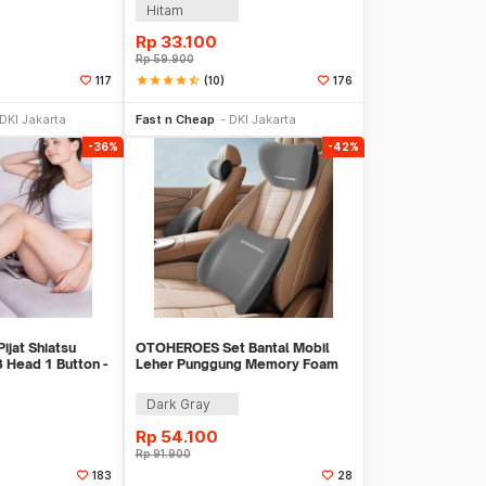
Hitam
Rp
33.100
Rp
59.900
star
star
star
star
star_half
(10)
117
176
li Sekarang
Beli Sekarang
DKI Jakarta
Fast n Cheap
DKI Jakarta
-36%
-42%
ijat Shiatsu
OTOHEROES Set Bantal Mobil
 Head 1 Button -
Leher Punggung Memory Foam
Lumbar Support - NR-12
Dark Gray
Rp
54.100
Rp
91.900
183
28