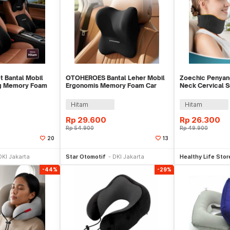
 Bantal Mobil
OTOHEROES Bantal Leher Mobil
Zoechic Penyan
g Memory Foam
Ergonomis Memory Foam Car
Neck Cervical 
 - NR-2
Headrest Pillow - DK-2
Adjustable Size 
Hitam
Hitam
Rp
29.600
Rp
26.300
Rp
54.900
Rp
49.900
20
13
li Sekarang
Beli Sekarang
Be
DKI Jakarta
Star Otomotif
DKI Jakarta
Healthy Life Stor
-44%
-29%