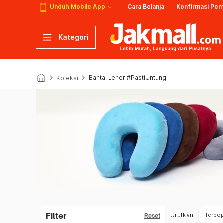
Unduh Mobile App
Cara Belanja
Konfirmasi Pe
Kategori
keyboard_arrow_right
keyboard_arrow_right
Bantal Leher #PastiUntung
Koleksi
Filter
Urutkan
Terpop
Reset