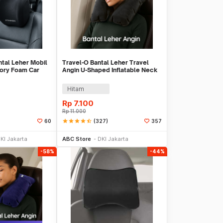
al Leher Mobil
Travel-O Bantal Leher Travel
ory Foam Car
Angin U-Shaped Inflatable Neck
 - AW-30
Pillow - RH20
Hitam
Rp
7.100
Rp
11.000
star
star
star
star
star_half
(327)
60
357
li Sekarang
Beli Sekarang
KI Jakarta
ABC Store
DKI Jakarta
-58%
-44%