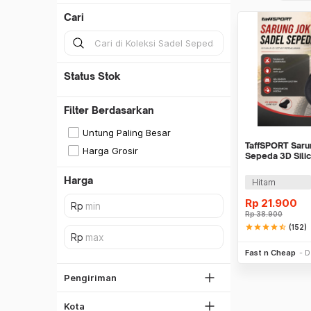
Cari
Status Stok
Filter Berdasarkan
Untung Paling Besar
TaffSPORT Saru
Harga Grosir
Sepeda 3D Silic
ZT01
Harga
Hitam
SiCepat REG
Rp
21.900
SiCepat BEST
Rp
38.900
DKI Jakarta
SiCepat Gokil
star
star
star
star
star_half
(152)
Tangerang
Be
SiCepat Halu
Fast n Cheap
D
Bekasi
JNE REG
Bogor
Pengiriman
Lihat Semua
Depok
Kota
Lihat Semua