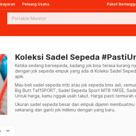
mbayaran
Peluang Usaha
Paket Berlangg
Koleksi Sadel Sepeda #PastiU
Ketika sedang bersepeda, kadang jok bisa terasa kurang n
dengan jok sepeda empuk yang ada di Koleksi Sadel Sepeda 
apik.
Mau beli sadel sepeda mtb atau jok sepeda bmx asli, semua t
Big Butt TaffSPORT, Sadel Sepeda Sport MTB YAFEE, Sadel
Untuk harga, kamu nggak usah takut. Harga pasti termurah d
Ukuran sadel sepeda besar dan empuk dijamin membuatmu 
sekarang dan ganti jok milikmu dengan yang baru.
keyboard_arrow_down
s