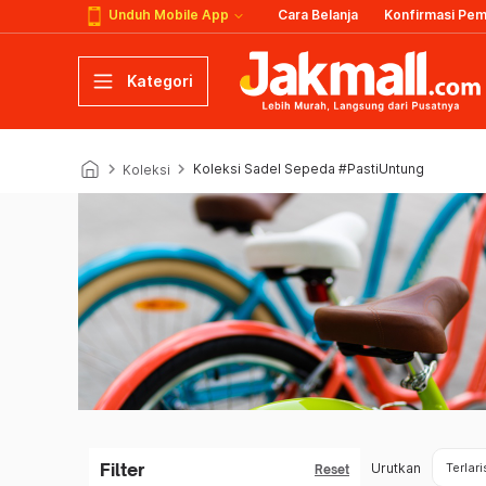
Unduh Mobile App
Cara Belanja
Konfirmasi Pe
Kategori
keyboard_arrow_right
keyboard_arrow_right
Koleksi Sadel Sepeda #PastiUntung
Koleksi
Filter
Urutkan
Terlari
Reset