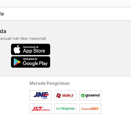
lp
nda
kecuali hari libur nasional)
Metode Pengiriman