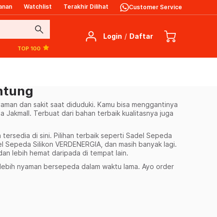
anan
Watchlist
Terakhir Dilihat
Customer Service
search
Login
/
Daftar
TOP 100
ntung
yaman dan sakit saat diduduki. Kamu bisa menggantinya
Jakmall. Terbuat dari bahan terbaik kualitasnya juga
ersedia di sini. Pilihan terbaik seperti Sadel Sepeda
 Sepeda Silikon VERDENERGIA, dan masih banyak lagi.
an lebih hemat daripada di tempat lain.
lebih nyaman bersepeda dalam waktu lama. Ayo order