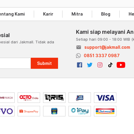
entang Kami
Karir
Mitra
Blog
He
Kami siap melayani A
sial
Setiap hari 09:00 - 18:00 WIB
(
esial dari Jakmall. Tidak ada
email
support@jakmall.com
a
0851 3337 0987
Submit