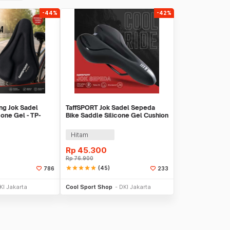
-44%
-42%
ng Jok Sadel
TaffSPORT Jok Sadel Sepeda
one Gel - TP-
Bike Saddle Silicone Gel Cushion
Universal - FX15
Hitam
Rp
45.300
Rp
76.900
star
star
star
star
star
(45)
786
233
li Sekarang
Beli Sekarang
KI Jakarta
Cool Sport Shop
DKI Jakarta