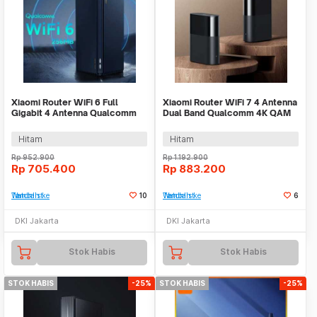
Xiaomi Router WiFi 6 Full
Xiaomi Router WiFi 7 4 Antenna
Gigabit 4 Antenna Qualcomm
Dual Band Qualcomm 4K QAM
2.4GHz/5GHz - AX3000
OFDMA MLO - BE3600 Pro
Hitam
Hitam
Rp
952.900
Rp
1.192.900
Rp
705.400
Rp
883.200
Tambah ke Watchlist
10
Tambah ke Watchlist
6
DKI Jakarta
DKI Jakarta
Stok Habis
Stok Habis
STOK HABIS
-25%
STOK HABIS
-25%