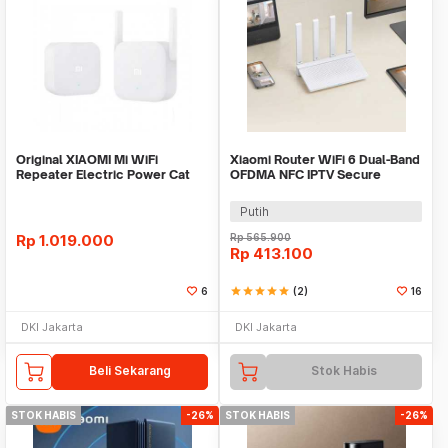
Original XIAOMI Mi WiFi
Xiaomi Router WiFi 6 Dual-Band
Repeater Electric Power Cat
OFDMA NFC IPTV Secure
2.4G 300Mbps
Access 2.4/5GHz - AX3000T
Putih
Rp
1.019.000
Rp
565.900
Rp
413.100
6
star
star
star
star
star
(2)
16
DKI Jakarta
DKI Jakarta
Beli Sekarang
Stok Habis
STOK HABIS
-26%
STOK HABIS
-26%