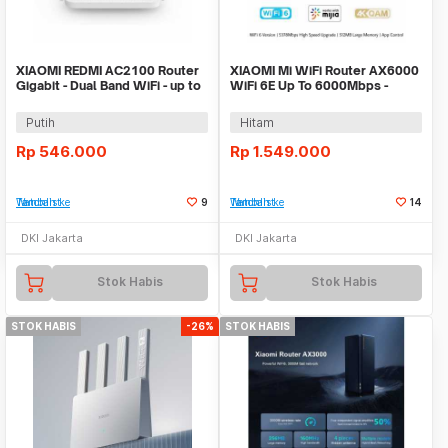
XIAOMI REDMI AC2100 Router
XIAOMI Mi WiFi Router AX6000
Gigabit - Dual Band WiFi - up to
WiFi 6E Up To 6000Mbps -
2033Mbps
Support OpenWRT
Putih
Hitam
Rp
546.000
Rp
1.549.000
Tambah ke Watchlist
9
Tambah ke Watchlist
14
DKI Jakarta
DKI Jakarta
Stok Habis
Stok Habis
STOK HABIS
-26%
STOK HABIS