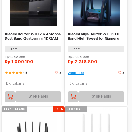
Xiaomi Router WiFi 7 6 Antenna
Xiaomi Mijia Router WiFi 6 Tri-
Dual Band Qualcomm 4K QAM
Band High Speed for Gamers
OFDMA MLO - BE6500
2.4GHz/5GHz - AX9000
Hitam
Hitam
Rp
1.342.900
Rp
3.084.900
Rp
1.009.100
Rp
2.318.800
star
star
star
star
star
(1)
8
Tambah ke Watchlist
8
DKI Jakarta
DKI Jakarta
Stok Habis
Stok Habis
AKAN DATANG
-26%
STOK HABIS