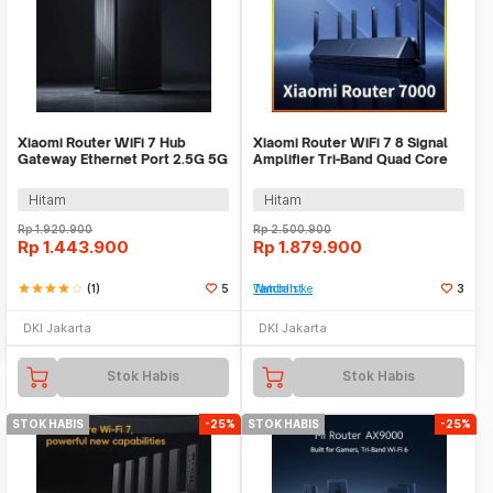
Xiaomi Router WiFi 7 Hub
Xiaomi Router WiFi 7 8 Signal
Gateway Ethernet Port 2.5G 5G
Amplifier Tri-Band Quad Core
6500 Mbps - BE6500 Pro
A73 4K QAM - BE7000
Hitam
Hitam
Rp
1.920.900
Rp
2.500.900
Rp
1.443.900
Rp
1.879.900
star
star
star
star
star_border
(1)
5
Tambah ke Watchlist
3
DKI Jakarta
DKI Jakarta
Stok Habis
Stok Habis
STOK HABIS
-25%
STOK HABIS
-25%