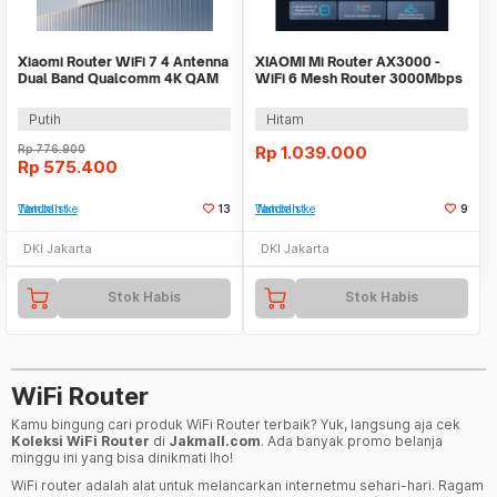
Xiaomi Router WiFi 7 4 Antenna
XIAOMI Mi Router AX3000 -
Dual Band Qualcomm 4K QAM
WiFi 6 Mesh Router 3000Mbps
OFDMA MLO - BE3600
High Speed Up
Putih
Hitam
Rp
776.900
Rp
1.039.000
Rp
575.400
Tambah ke Watchlist
13
Tambah ke Watchlist
9
DKI Jakarta
DKI Jakarta
Stok Habis
Stok Habis
WiFi Router
Kamu bingung cari produk WiFi Router terbaik? Yuk, langsung aja cek
Koleksi WiFi Router
di
Jakmall.com
. Ada banyak promo belanja
minggu ini yang bisa dinikmati lho!
WiFi router adalah alat untuk melancarkan internetmu sehari-hari. Ragam