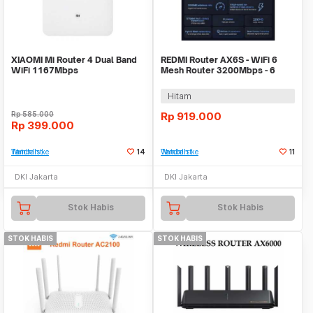
XIAOMI Mi Router 4 Dual Band
REDMI Router AX6S - WiFi 6
WiFi 1167Mbps
Mesh Router 3200Mbps - 6
Antennas
Hitam
Rp
585.000
Rp
919.000
Rp
399.000
Tambah ke Watchlist
14
Tambah ke Watchlist
11
DKI Jakarta
DKI Jakarta
Stok Habis
Stok Habis
STOK HABIS
STOK HABIS