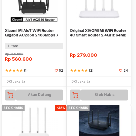
Xiaomi Mi AIoT WiFi Router
Original XIAOMI Mi WiFi Router
Gigabit AC2350 2183Mbps 7
4C Smart Router 2.4GHz 64MB
High Gain Antena
4 Antennas
Hitam
Rp
756.900
Rp
279.000
Rp
560.600
star
star
star
star
star
(1)
52
star
star
star
star
star
(2)
24
DKI Jakarta
DKI Jakarta
Akan Datang
Stok Habis
STOK HABIS
-32%
STOK HABIS