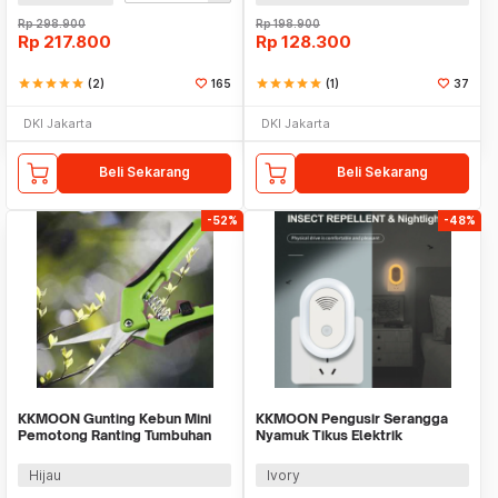
Rp
298.900
Rp
198.900
Rp
217.800
Rp
128.300
star
star
star
star
star
(2)
165
star
star
star
star
star
(1)
37
DKI Jakarta
DKI Jakarta
Beli Sekarang
Beli Sekarang
-52%
-48%
KKMOON Gunting Kebun Mini
KKMOON Pengusir Serangga
Pemotong Ranting Tumbuhan
Nyamuk Tikus Elektrik
Bunga Bonsai - TJ718
Ultrasonik - PR24
Hijau
Ivory