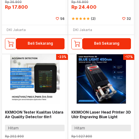
Rp
36.900
Rp
46.900
Rp
17.800
Rp
24.400
56
star
star
star
star
star
(2)
32
DKI Jakarta
DKI Jakarta
Beli Sekarang
Beli Sekarang
-23%
-17%
KKMOON Tester Kualitas Udara
KKMOON Laser Head Printer 3D
Air Quality Detector 6in1
Ukir Engraving Blue Light
1200mAh - VT-61IN1
5500mW - KK39
Hitam
Hitam
Rp
202.900
Rp
1.027.900