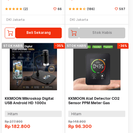
star
star
star
star
star
(2)
66
star
star
star
star
star_half
(186)
597
DKI Jakarta
DKI Jakarta
Beli Sekarang
Stok Habis
STOK HABIS
-35%
STOK HABIS
-36%
KKMOON Mikroskop Digital
KKMOON Alat Detector CO2
USB Android HD 1000x
Sensor PPM Meter Gas
Magnification - AN104
Analyzer Thermometer - M8
Hitam
Hitam
Rp
277.900
Rp
148.900
Rp
182.800
Rp
96.300