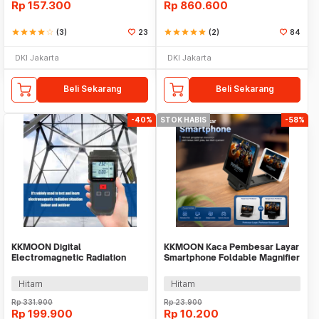
Rp
157.300
Rp
860.600
star
star
star
star
star_border
(3)
23
star
star
star
star
star
(2)
84
DKI Jakarta
DKI Jakarta
Beli Sekarang
Beli Sekarang
-40%
STOK HABIS
-58%
KKMOON Digital
KKMOON Kaca Pembesar Layar
Electromagnetic Radiation
Smartphone Foldable Magnifier
Field Dosimeter Detector -
Stand 5X - F1
ET825
Hitam
Hitam
Rp
331.900
Rp
23.900
Rp
199.900
Rp
10.200