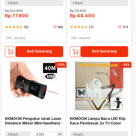
Hitam
Hitam
Rp
124.900
Rp
75.900
Rp
77.800
Rp
44.400
star
star
star
star
star_half
(5)
166
star
star
star
star
star_half
(7)
173
DKI Jakarta
DKI Jakarta
Beli Sekarang
Beli Sekarang
-28%
-36%
KKMOON Pengukur Jarak Laser
KKMOON Lampu Baca LED Klip
Distance Meter Mini Handheld -
Kaca Pembesar 2x Tri Color
JQ-40
12W 1200 Lumens - HP-P6
Hitam
Hitam