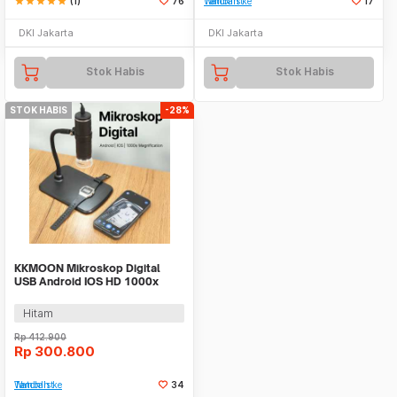
star
star
star
star
star
(1)
76
Tambah ke Watchlist
17
DKI Jakarta
DKI Jakarta
Stok Habis
Stok Habis
STOK HABIS
-28%
KKMOON Mikroskop Digital
USB Android IOS HD 1000x
Magnification - F210
Hitam
Rp
412.900
Rp
300.800
Tambah ke Watchlist
34