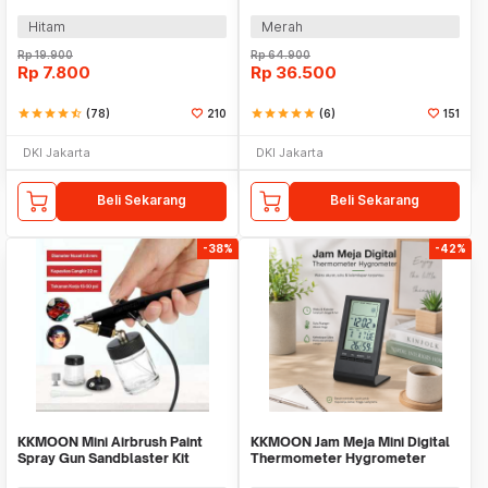
6888
Cover 1x1M - 1869
Hitam
Merah
Rp
19.900
Rp
64.900
Rp
7.800
Rp
36.500
star
star
star
star
star_half
(78)
210
star
star
star
star
star
(6)
151
DKI Jakarta
DKI Jakarta
Beli Sekarang
Beli Sekarang
-38%
-42%
KKMOON Mini Airbrush Paint
KKMOON Jam Meja Mini Digital
Spray Gun Sandblaster Kit
Thermometer Hygrometer
Single Action - TD-138
Weather Station - CX220