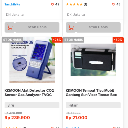
Tambah ke Watchlist
49
star
star
star
star
star
(1)
48
DKI Jakarta
DKI Jakarta
Stok Habis
Stok Habis
STOK HABIS
-28%
STOK HABIS
-50%
KKMOON Alat Detector CO2
KKMOON Tempat Tisu Mobil
Sensor Gas Analyzer TVOC
Gantung Sun Visor Tissue Box
HCHO AQI - JSM-131 SC
with Card Holder - EA25
Biru
Hitam
Rp
328.900
Rp
41.900
Rp
239.900
Rp
21.000