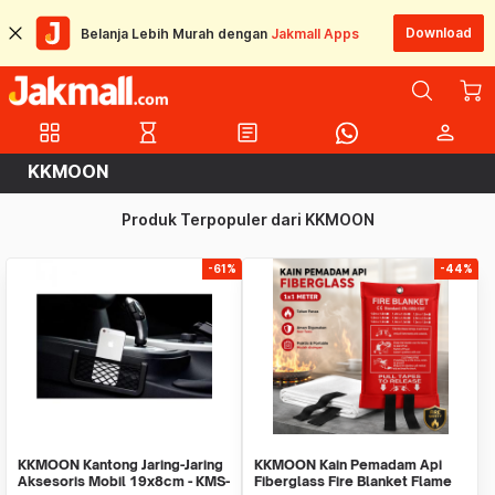
Download
Belanja Lebih Murah dengan
Jakmall Apps
grid_view
hourglass_empty
article
person
KKMOON
Produk Terpopuler dari KKMOON
-61%
-44%
KKMOON Kantong Jaring-Jaring
KKMOON Kain Pemadam Api
Aksesoris Mobil 19x8cm - KMS-
Fiberglass Fire Blanket Flame