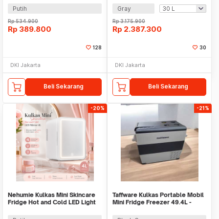
Putih
Gray
Rp
534.900
Rp
3.175.900
Rp
389.800
Rp
2.387.300
128
30
DKI Jakarta
DKI Jakarta
Beli Sekarang
Beli Sekarang
-20%
-21%
Nehumie Kulkas Mini Skincare
Taffware Kulkas Portable Mobil
Fridge Hot and Cold LED Light
Mini Fridge Freezer 49.4L -
Mirror 4L - N40
CF55