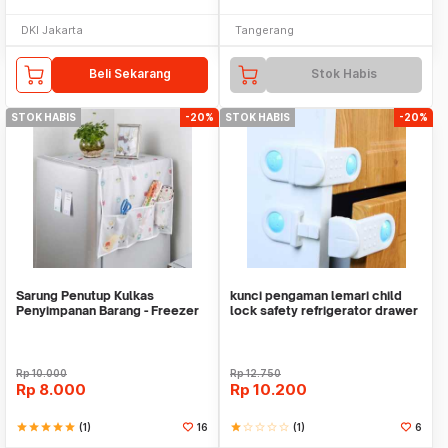
DKI Jakarta
Tangerang
Beli Sekarang
Stok Habis
STOK HABIS
-20%
STOK HABIS
-20%
Sarung Penutup Kulkas
kunci pengaman lemari child
Penyimpanan Barang - Freezer
lock safety refrigerator drawer
Dust Cover Storage
hsi040
Rp
10.000
Rp
12.750
Rp
8.000
Rp
10.200
star
star
star
star
star
(1)
16
star
star_border
star_border
star_border
star_border
(1)
6