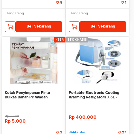
5
1
Tangerang
Tangerang
Beli Sekarang
Beli Sekarang
-38%
STOK HABIS
Kotak Penyimpanan Pintu
Portable Electronic Cooling
Kulkas Bahan PP Wadah
Warming Refrigators 7.5L -
Makanan
Kulkas Mobil Di
Rp
8.000
Rp
400.000
Rp
5.000
2
Tambah ke Watchlist
27