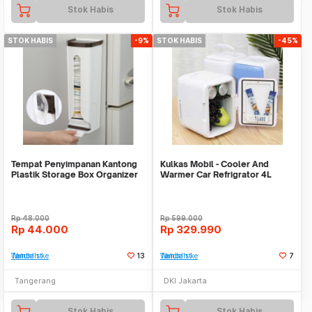
Stok Habis
Stok Habis
STOK HABIS
-9%
STOK HABIS
-45%
Tempat Penyimpanan Kantong
Kulkas Mobil - Cooler And
Plastik Storage Box Organizer
Warmer Car Refrigrator 4L
Front Door/ Kulkas
Rp
48.000
Rp
599.000
Rp
44.000
Rp
329.990
Tambah ke Watchlist
13
Tambah ke Watchlist
7
Tangerang
DKI Jakarta
Stok Habis
Stok Habis