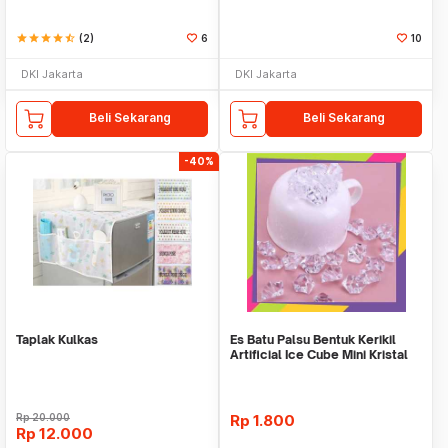
star
star
star
star
star_half
(2)
6
10
DKI Jakarta
DKI Jakarta
Beli Sekarang
Beli Sekarang
-40%
Taplak Kulkas
Es Batu Palsu Bentuk Kerikil
Artificial Ice Cube Mini Kristal
Bening
Rp
20.000
Rp
1.800
Rp
12.000