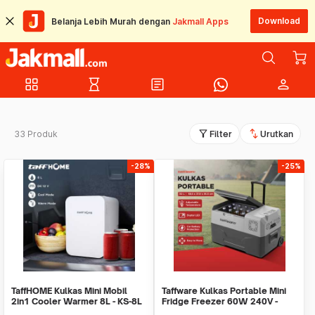
Download
Belanja Lebih Murah dengan
Jakmall Apps
grid_view
hourglass_empty
article
person
filter_alt
swap_vert
33 Produk
Filter
Urutkan
-28%
-25%
TaffHOME Kulkas Mini Mobil
Taffware Kulkas Portable Mini
2in1 Cooler Warmer 8L - KS-8L
Fridge Freezer 60W 240V -
CX30/CX40/CX50