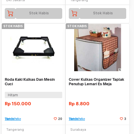
Stok Habis
Stok Habis
STOK HABIS
STOK HABIS
Roda Kaki Kulkas Dan Mesin
Cover Kulkas Organizer Taplak
Cuci
Penutup Lemari Es Meja
Serbaguna
Hitam
Rp
150.000
Rp
8.800
Tambah ke Watchlist
20
Tambah ke Watchlist
3
Tangerang
Surabaya