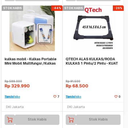
STOK HABIS
-44%
STOK HABIS
-26%
kulkas mobil - Kulkas Portable
QTECH ALAS KULKAS/RODA
Mini Mobil Multifungsi /Kulkas
KULKAS 1 Pintu/2 Pintu - KUAT
Skincare
KOKOH ANTI KARAT
Rp
589.000
Rp
91.500
Rp
329.990
Rp
68.500
Tambah ke Watchlist
7
Tambah ke Watchlist
0
DKI Jakarta
DKI Jakarta
Stok Habis
Stok Habis