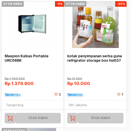
STOK HABIS
-5%
STOK HABIS
-20%
Maspion Kulkas Portable
kotak penyimpanan serba guna
URC58BK
refrigrator storage box hsi037
Rp
1.450.000
Rp
12.500
Rp
1.379.900
Rp
10.000
Tambah ke Watchlist
3
Tambah ke Watchlist
7
Tangerang
DKI Jakarta
Stok Habis
Stok Habis
AKAN DATANG