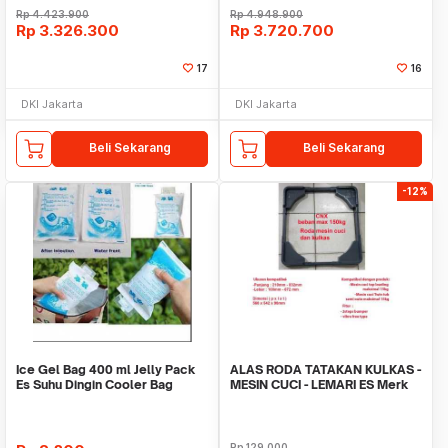
Rp
4.423.900
Rp
4.948.900
Rp
3.326.300
Rp
3.720.700
17
16
DKI Jakarta
DKI Jakarta
Beli Sekarang
Beli Sekarang
-12%
Ice Gel Bag 400 ml Jelly Pack
ALAS RODA TATAKAN KULKAS -
Es Suhu Dingin Cooler Bag
MESIN CUCI - LEMARI ES Merk
400ml Cool Bek
CNX
Rp
129.000