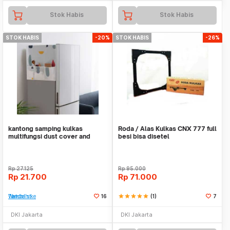
Stok Habis
Stok Habis
STOK HABIS
-20%
STOK HABIS
-26%
kantong samping kulkas
Roda / Alas Kulkas CNX 777 full
multifungsi dust cover and
besi bisa disetel
storage bag hba014
Rp
27.125
Rp
95.000
Rp
21.700
Rp
71.000
Tambah ke Watchlist
16
star
star
star
star
star
(1)
7
DKI Jakarta
DKI Jakarta