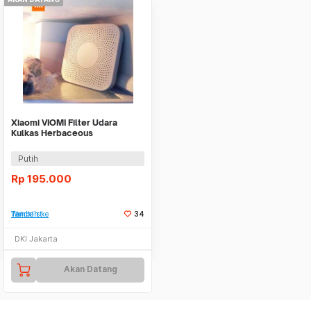
Xiaomi VIOMI Filter Udara
Kulkas Herbaceous
Refrigerator - VF-2CB
Putih
Rp
195.000
Tambah ke Watchlist
34
DKI Jakarta
Akan Datang