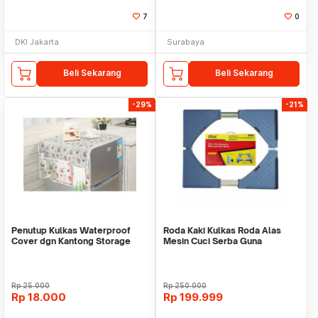
7
0
DKI Jakarta
Surabaya
Beli Sekarang
Beli Sekarang
-29%
-21%
Penutup Kulkas Waterproof
Roda Kaki Kulkas Roda Alas
Cover dgn Kantong Storage
Mesin Cuci Serba Guna
Pouch - RANDOM
Stainless Steel PIK
Rp
25.000
Rp
250.000
Rp
18.000
Rp
199.999