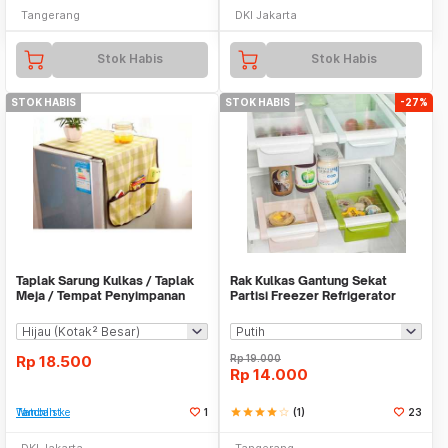
Tangerang
DKI Jakarta
Stok Habis
Stok Habis
STOK HABIS
STOK HABIS
-27%
Taplak Sarung Kulkas / Taplak
Rak Kulkas Gantung Sekat
Meja / Tempat Penyimpanan
Partisi Freezer Refrigerator
Barang - X139
Partition Layer
Rp
18.500
Rp
19.000
Rp
14.000
Tambah ke Watchlist
1
star
star
star
star
star_border
(1)
23
DKI Jakarta
Tangerang