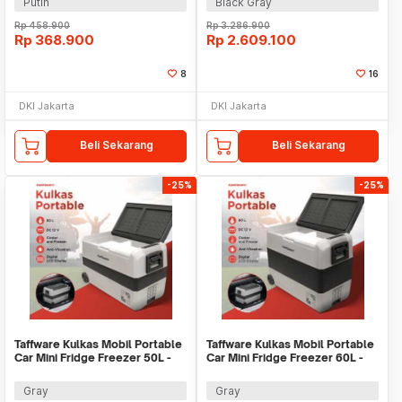
Putih
Black Gray
Rp
458.900
Rp
3.286.900
Rp
368.900
Rp
2.609.100
8
16
DKI Jakarta
DKI Jakarta
Beli Sekarang
Beli Sekarang
-25%
-25%
Taffware Kulkas Mobil Portable
Taffware Kulkas Mobil Portable
Car Mini Fridge Freezer 50L -
Car Mini Fridge Freezer 60L -
T50
T60
Gray
Gray