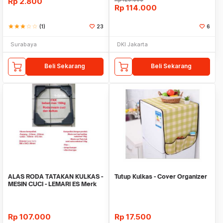
Rp
2.800
Rp
114.000
star
star
star
star_border
star_border
(1)
23
6
Surabaya
DKI Jakarta
Beli Sekarang
Beli Sekarang
ALAS RODA TATAKAN KULKAS -
Tutup Kulkas - Cover Organizer
MESIN CUCI - LEMARI ES Merk
CNX
Rp
107.000
Rp
17.500