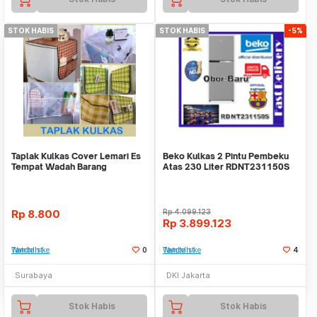
STOK HABIS
STOK HABIS
-5%
Taplak Kulkas Cover Lemari Es
Beko Kulkas 2 Pintu Pembeku
Tempat Wadah Barang
Atas 230 Liter RDNT231150S
Pelindung Kulkas Kai
Abu-abu
Rp
8.800
Rp
4.099.123
Rp
3.899.123
Tambah ke Watchlist
0
Tambah ke Watchlist
4
Surabaya
DKI Jakarta
Stok Habis
Stok Habis