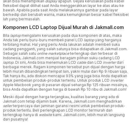
akan bisa menampilkan
display
apapun. Gejala kerusakan pada kabel
fleksibel dapat dilihat saat Anda menggerakkan layar ke atas atau ke
bawah. Apabila pada saat Anda melakukannya gambar pada layar
berkedip dan berubah warna, maka kemungkinan besar kabel fleksibel
lah yang bermasalah.
Komponen LCD Laptop Dijual Murah di Jakmall.com
Bila
laptop
mengalami kerusakan pada dua komponen di atas, maka
Anda tak perlu buru-buru membeli panel LCD
laptop
yang harganya
terbilang mahal. Hal yang perlu Anda lakukan adalah membeli suku
cadang pengganti, yang salah satunya bisa didapatkan di Jakmall.com.
Sebagai salah satu
online marketplace
terlengkap dan terbesar di
Indonesia, Jakmall.com menjual beragam pilihan suku cadang LCD
laptop.
Di sini, Anda bisa menemukan LCD
cable
dan LCD
inverter
dari
berbagai merek. Ragam komponen tersebut pun dijual dengan harga
lebih murah dibandingkan tempat lain, yakni mulai dari Rp 9 ribuan saja.
Tak hanya itu, ada diskon mencapai 93% yang juga bisa Anda dapatkan
untuk pembelian produk-produk tertentu. Untuk produk LCD
inverter
Apple Macbook yang di pasaran dijual seharga Rp 125 ribuan misalnya,
bisa Anda dapatkan dengan harga di bawah Rp 10 ribu di Jakmall.com!
Meski dijual dengan harga terjangkau, kualitas barang yang ada di
Jakmall.com tetap dijamin baik. Karena, Jakmall.com menghadirkan
seller
terpercaya dan jaminan garansi resmi untuk pembelian produk-
produk tertentu. Beli perlengkapan LCD monitor termurah dan
terlengkap hanya di
website
kami. Jakmall.com, lebih murah langsung
dari pusatnya!