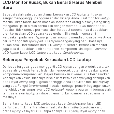
LCD Monitor Rusak, Bukan Berarti Harus Membeli
Baru
Sebagai salah satu bagian utama, kerusakan LCD
laptop
tentu akan
sangat mengganggu penggunaan dan kinerja Anda. Saat monitor
laptop
menunjukkan tanda-tanda masalah, beberapa orang biasanya langsung
mengambil jalan pintas perbaikan dengan membeli LCD monitor baru.
Padahal, tidak semua permasalahan tersebut sebenarnya disebabkan
oleh kerusakan LCD secara keseluruhan. Bila Anda mengalami
kerusakan pada layar
laptop
, jangan langsung mendiagnosa bahwa Anda
harus mengganti
spare part
LCD
laptop
dengan yang baru. Pasalnya,
bukan selalu bersumber dari LED
laptop
itu sendiri, kerusakan monitor
juga bisa disebabkan oleh komponen-komponen lain seperti
inverter
LCD
laptop,
kabel LCD
laptop,
atau kabel
flexible laptop.
Beberapa Penyebab Kerusakan LCD Laptop
Daripada tergesa-gesa mengganti LCD
laptop
dengan produk baru, tak
ada salahnya Anda terlebih dahulu mengecek potensi kerusakan pada
komponen-komponen lain. Gejala kerusakan
inverter
LCD, berdasarkan
kebanyakan kasus, biasanya bisa dilihat ketika cahaya yang ditampilkan
pada layar
laptop
begitu gelap sehingga Anda kesulitan mellihat
display
yang ada. Fungsi
inverter
sendiri adalah sebagai penarik tegangan untuk
menghidupkan lampu layar LCD
notebook
. Apabila bagian ini bermasalah,
tentu saja layar
laptop
tak dapat menampilkan gambar sebagaimana
mestinya.
Sementara itu, kabel LCD
laptop
atau kabel
flexible
panel layar LED
berfungsi untuk mentransfer sinyal data dari
motherboard
dan kartu
grafis
laptop
ke layar LCD. Tanpa adanya LCD
cable
, layar
laptop
tidak