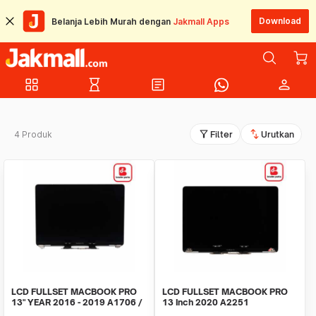
Download
Belanja Lebih Murah dengan
Jakmall Apps
grid_view
hourglass_empty
article
person
filter_alt
swap_vert
4 Produk
Filter
Urutkan
LCD FULLSET MACBOOK PRO
LCD FULLSET MACBOOK PRO
13" YEAR 2016 - 2019 A1706 /
13 Inch 2020 A2251
A1708 / A1989 ORI