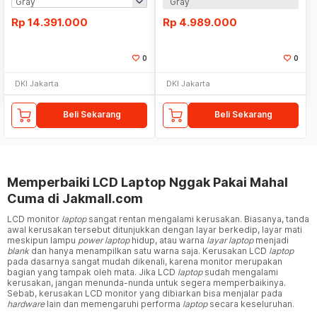
Gray
Rp
14.391.000
Rp
4.989.000
0
0
DKI Jakarta
DKI Jakarta
Beli Sekarang
Beli Sekarang
Memperbaiki LCD Laptop Nggak Pakai Mahal
Cuma di Jakmall.com
LCD monitor
laptop
sangat rentan mengalami kerusakan. Biasanya, tanda
awal kerusakan tersebut ditunjukkan dengan layar berkedip, layar mati
meskipun lampu
power laptop
hidup, atau warna
layar laptop
menjadi
blank
dan hanya menampilkan satu warna saja. Kerusakan LCD
laptop
pada dasarnya sangat mudah dikenali, karena monitor merupakan
bagian yang tampak oleh mata. Jika LCD
laptop
sudah mengalami
kerusakan, jangan menunda-nunda untuk segera memperbaikinya.
Sebab, kerusakan LCD monitor yang dibiarkan bisa menjalar pada
hardware
lain dan memengaruhi performa
laptop
secara keseluruhan.