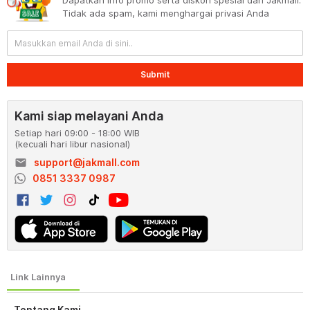
Dapatkan info promo serta diskon spesial dari Jakmall.
Tidak ada spam, kami menghargai privasi Anda
Submit
Kami siap melayani Anda
Setiap hari 09:00 - 18:00 WIB
(kecuali hari libur nasional)
email
support@jakmall.com
0851 3337 0987
Tentang Kami