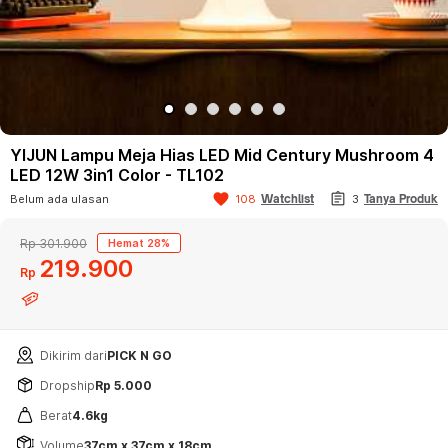
YIJUN Lampu Meja Hias LED Mid Century Mushroom 4
LED 12W 3in1 Color - TL102
assignment
favorite
Watchlist
Belum ada ulasan
108
3
Tanya Produk
Rp 301.900
Hemat 28%
219
900
Rp
Dikirim dari
PICK N GO
Dropship
Rp 5.000
Berat
4.6kg
Volume
37cm x 37cm x 18cm