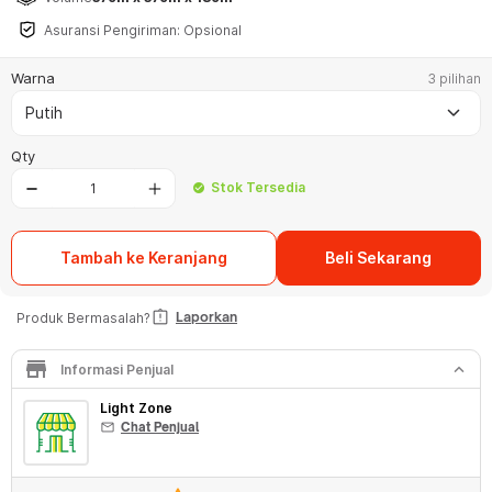
Asuransi Pengiriman: Opsional
Warna
3 pilihan
keyboard_arrow_down
Putih
Qty
Stok Tersedia
check_circle
Tambah ke Keranjang
Beli Sekarang
assignment_late
Laporkan
Produk Bermasalah?
store
keyboard_arrow_down
Informasi Penjual
Light Zone
mail
Chat Penjual