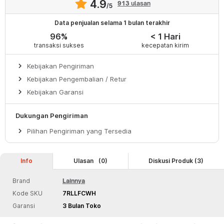
4.9
913
ulasan
/5
Data penjualan selama 1 bulan terakhir
96%
< 1 Hari
transaksi sukses
kecepatan kirim
keyboard_arrow_right
Kebijakan Pengiriman
keyboard_arrow_right
Kebijakan Pengembalian / Retur
keyboard_arrow_right
Kebijakan Garansi
Dukungan Pengiriman
keyboard_arrow_right
Pilihan Pengiriman yang Tersedia
Info
Ulasan
(0)
Diskusi Produk (3)
Brand
Lainnya
Kode SKU
7RLLFCWH
Garansi
3 Bulan Toko