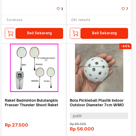
3
7
Surabaya
DKI Jakarta
Beli Sekarang
Beli Sekarang
-44%
Raket Badminton Bulutangkis
Bola Pickleball Plastik Indoor
Frasser Thunder Shoot Raket
Outdoor Diameter 7cm WMO
Bulu Tangkis
DC3122
putih
Rp
27.500
Rp
99.000
Rp
56.000