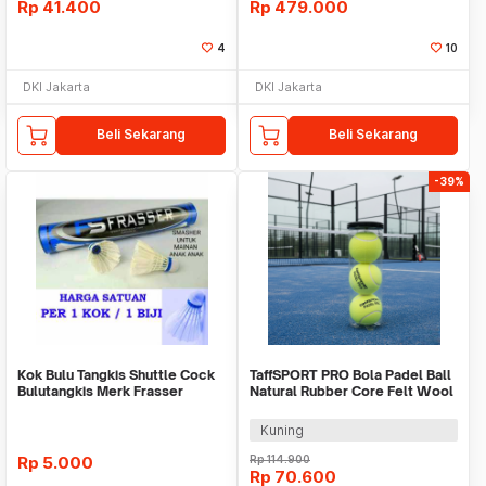
Rp
41.400
Rp
479.000
4
10
DKI Jakarta
DKI Jakarta
Beli Sekarang
Beli Sekarang
-39%
Kok Bulu Tangkis Shuttle Cock
TaffSPORT PRO Bola Padel Ball
Bulutangkis Merk Frasser
Natural Rubber Core Felt Wool
Smasher Biru
3 PCS - X30
Kuning
Rp
5.000
Rp
114.900
Rp
70.600