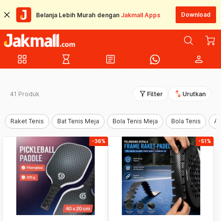
Download
Belanja Lebih Murah dengan
Jakmall Apps
grid_view
hourglass_empty
article
person
filter_alt
swap_vert
41 Produk
Filter
Urutkan
Raket Tenis
Bat Tenis Meja
Bola Tenis Meja
Bola Tenis
Ak
-36%
-51%