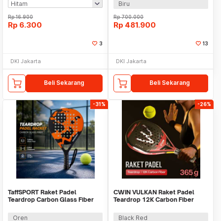
Biru
Rp
16.900
Rp
700.000
Rp
6.300
Rp
481.900
3
13
DKI Jakarta
DKI Jakarta
Beli Sekarang
Beli Sekarang
-31%
-26%
TaffSPORT Raket Padel
CWIN VULKAN Raket Padel
Teardrop Carbon Glass Fiber
Teardrop 12K Carbon Fiber
3.8cm Thickness 360g - 4003
3.8cm Thickness 365g - 5025
Oren
Black Red