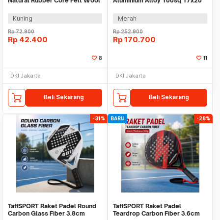
Natural Rubber Core Felt Wool
Aluminium Alloy 100sq 17x20
3 PCS - X33
305g - B-280
Kuning
Merah
Rp
72.900
Rp
252.900
Rp
42.400
Rp
170.700
8
11
DKI Jakarta
DKI Jakarta
Beli Sekarang
Beli Sekarang
-31%
BARU
-28%
TaffSPORT Raket Padel Round
TaffSPORT Raket Padel
Carbon Glass Fiber 3.8cm
Teardrop Carbon Fiber 3.6cm