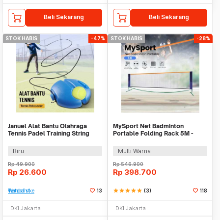
Beli Sekarang
Beli Sekarang
STOK HABIS
-47%
STOK HABIS
-28%
Januel Alat Bantu Olahraga
MySport Net Badminton
Tennis Padel Training String
Portable Folding Rack 5M -
Rebound Ball - Jn53
T300
Biru
Multi Warna
Rp
49.900
Rp
546.900
Rp
26.600
Rp
398.700
Tambah ke Watchlist
13
star
star
star
star
star
(3)
118
DKI Jakarta
DKI Jakarta