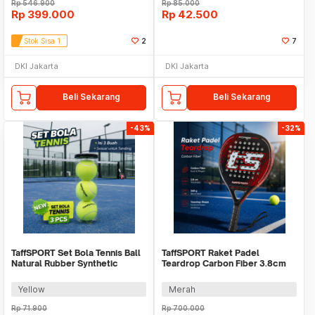
Rp
546.900
Rp
85.000
Rp
399.000
Rp
42.500
Stok Sisa 1
2
7
DKI Jakarta
DKI Jakarta
Beli Sekarang
Beli Sekarang
-43%
-32%
TaffSPORT Set Bola Tennis Ball
TaffSPORT Raket Padel
Natural Rubber Synthetic
Teardrop Carbon Fiber 3.8cm
Fabric 3 PCS - X36
Thickness 360g - 4013
Yellow
Merah
Rp
71.900
Rp
700.000