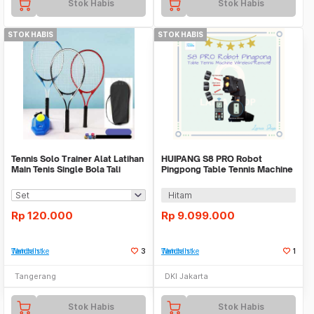
Stok Habis
Stok Habis
STOK HABIS
STOK HABIS
Tennis Solo Trainer Alat Latihan
HUIPANG S8 PRO Robot
Main Tenis Single Bola Tali
Pingpong Table Tennis Machine
Training
Wireless Remote
Hitam
Rp
120.000
Rp
9.099.000
Tambah ke Watchlist
3
Tambah ke Watchlist
1
Tangerang
DKI Jakarta
Stok Habis
Stok Habis