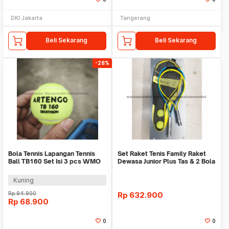
DKI Jakarta
Tangerang
Beli Sekarang
Beli Sekarang
-28%
Bola Tennis Lapangan Tennis
Set Raket Tenis Family Raket
Ball TB160 Set Isi 3 pcs WMO
Dewasa Junior Plus Tas & 2 Bola
DC0512
WMO DC021
Kuning
Rp
94.900
Rp
632.900
Rp
68.900
0
0