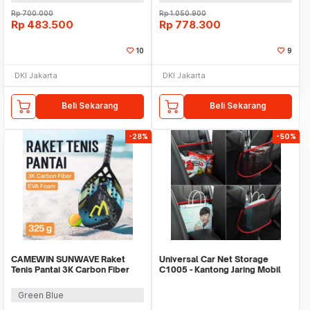
Rp
700.000
Rp
1.050.900
Rp
483.500
Rp
778.300
10
9
DKI Jakarta
DKI Jakarta
Beli Sekarang
Beli Sekarang
-28%
-50%
CAMEWIN SUNWAVE Raket
Universal Car Net Storage
Tenis Pantai 3K Carbon Fiber
C1005 - Kantong Jaring Mobil
2.2cm Thick 325g - 4009
Tempat Tas
Green Blue