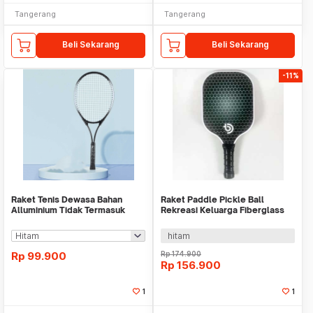
Tangerang
Tangerang
Beli Sekarang
Beli Sekarang
-11%
Raket Tenis Dewasa Bahan
Raket Paddle Pickle Ball
Alluminium Tidak Termasuk
Rekreasi Keluarga Fiberglass
Cover WMO YUB-24
225gr WM YUBQ116
hitam
Rp
99.900
Rp
174.900
Rp
156.900
1
1