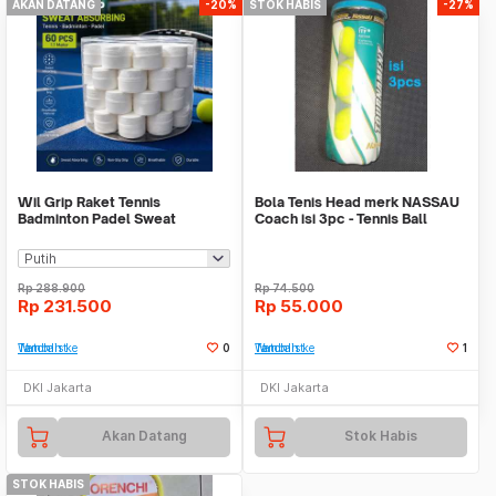
AKAN DATANG
-20%
STOK HABIS
-27%
Wil Grip Raket Tennis
Bola Tenis Head merk NASSAU
Badminton Padel Sweat
Coach isi 3pc - Tennis Ball
Absorbing 1.1M 60 PCS - W-1
Rp
288.900
Rp
74.500
Rp
231.500
Rp
55.000
Tambah ke Watchlist
0
Tambah ke Watchlist
1
DKI Jakarta
DKI Jakarta
Akan Datang
Stok Habis
STOK HABIS