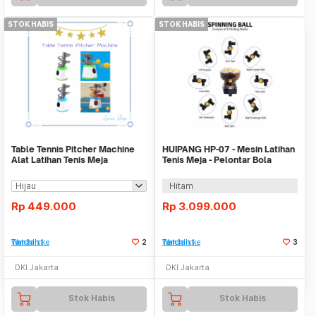
STOK HABIS
STOK HABIS
Table Tennis Pitcher Machine
HUIPANG HP-07 - Mesin Latihan
Alat Latihan Tenis Meja
Tenis Meja - Pelontar Bola
Pingpong Praktis
Otomatis
Hitam
Rp
449.000
Rp
3.099.000
Tambah ke Watchlist
2
Tambah ke Watchlist
3
DKI Jakarta
DKI Jakarta
Stok Habis
Stok Habis