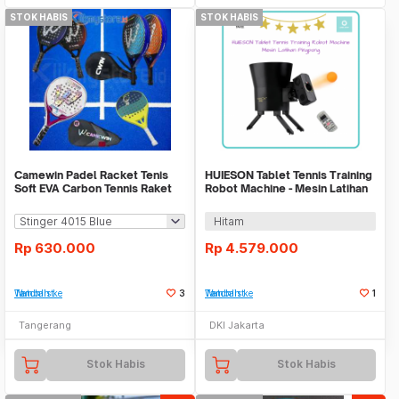
STOK HABIS
STOK HABIS
Camewin Padel Racket Tenis
HUIESON Tablet Tennis Training
Soft EVA Carbon Tennis Raket
Robot Machine - Mesin Latihan
Paddle Dewasa
Pingpong
Hitam
Rp
630.000
Rp
4.579.000
Tambah ke Watchlist
3
Tambah ke Watchlist
1
Tangerang
DKI Jakarta
Stok Habis
Stok Habis