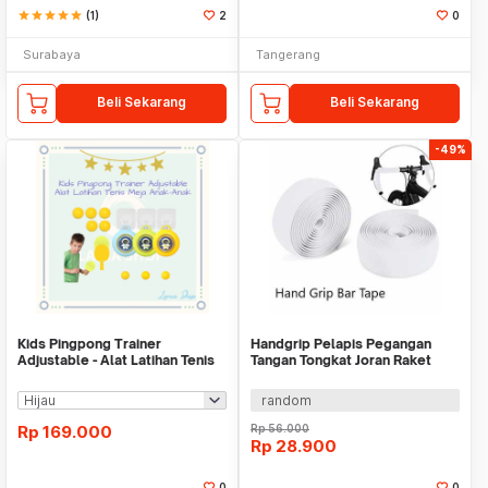
star
star
star
star
star
(1)
2
0
Surabaya
Tangerang
Beli Sekarang
Beli Sekarang
-49%
Kids Pingpong Trainer
Handgrip Pelapis Pegangan
Adjustable - Alat Latihan Tenis
Tangan Tongkat Joran Raket
Meja Anak-Anak
Stang WMO YU70616
random
Rp
169.000
Rp
56.000
Rp
28.900
0
0