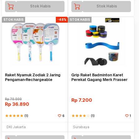
Stok Habis
Stok Habis
STOK HABIS
-48%
STOK HABIS
Raket Nyamuk Zodiak 2 Jaring
Grip Raket Badminton Karet
Pengaman-Rechargeable
Perekat Gagang Merk Frasser
Baterai Kuat Random
Bulu Tangkis An
Rp
70.000
Rp
7.200
Rp
36.890
star
star
star
star
star
(1)
6
star
star
star
star
star_border
(1)
1
DKI Jakarta
Surabaya