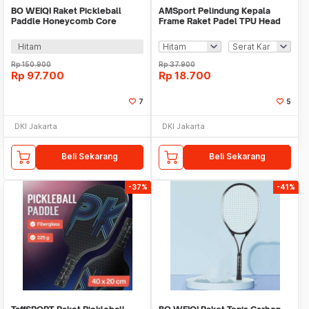
BO WEIQI Raket Pickleball
AMSport Pelindung Kepala
Paddle Honeycomb Core
Frame Raket Padel TPU Head
Fiberglass 225g - BQ116
Guard Tape - BTR42
Hitam
Rp
150.900
Rp
37.900
Rp
97.700
Rp
18.700
7
5
DKI Jakarta
DKI Jakarta
Beli Sekarang
Beli Sekarang
-37%
-41%