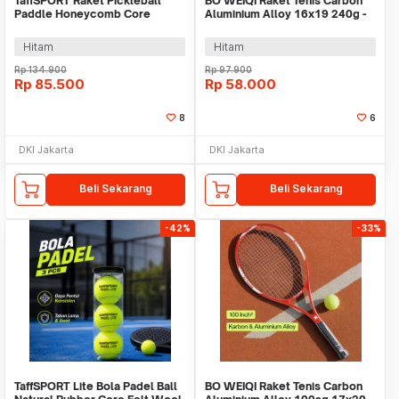
TaffSPORT Raket Pickleball
BO WEIQI Raket Tenis Carbon
Paddle Honeycomb Core
Aluminium Alloy 16x19 240g -
Fiberglass 225g - BQ114
B-24
Hitam
Hitam
Rp
134.900
Rp
97.900
Rp
85.500
Rp
58.000
8
6
DKI Jakarta
DKI Jakarta
Beli Sekarang
Beli Sekarang
-42%
-33%
TaffSPORT Lite Bola Padel Ball
BO WEIQI Raket Tenis Carbon