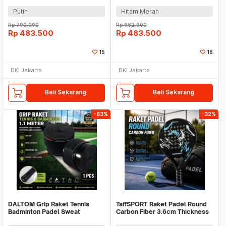
Thickness 360g - 4015
Thickness 365g - 6357
Putih
Hitam Merah
Rp
700.000
Rp
662.900
Rp
483.500
Rp
483.500
15
18
DKI Jakarta
DKI Jakarta
Beli Sekarang
Beli Sekarang
-63%
-32%
DALTOM Grip Raket Tennis
TaffSPORT Raket Padel Round
Badminton Padel Sweat
Carbon Fiber 3.6cm Thickness
Absorbing 1.1M - DL-06
365g - 4018