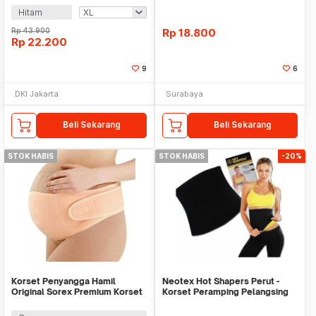
Hitam
Rp
43.900
Rp
18.800
Rp
22.200
9
6
DKI Jakarta
Surabaya
Beli Sekarang
Beli Sekarang
STOK HABIS
STOK HABIS
-20%
Korset Penyangga Hamil
Neotex Hot Shapers Perut -
Original Sorex Premium Korset
Korset Peramping Pelangsing
Hamil Sorex Mater