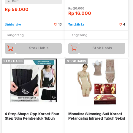
Cream
Rp
59.000
Rp
20.000
Rp
16.000
Tambah ke Watchlist
13
Tambah ke Watchlist
4
Tangerang
Tangerang
Stok Habis
Stok Habis
STOK HABIS
STOK HABIS
4 Step Shape Opp Korset Four
Monalisa Slimming Suit Korset
Step Slim Pembentuk Tubuh
Pelangsing Infrared Tubuh Seksi
Perut Seksi
Langsing