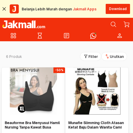
Download
Belanja Lebih Murah dengan
Jakmall Apps
grid_view
hourglass_empty
article
person
filter_alt
swap_vert
6 Produk
Filter
Urutkan
-50%
Beauforme Bra Menyusui Hamil
Munafie Slimming Cloth Atasan
Nursing Tanpa Kawat Busa
Ketat Baju Dalam Wanita Cami
Seamless - BFY8
Sharper Sli