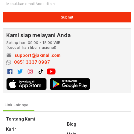
Submit
Kami siap melayani Anda
Setiap hari 09:00 - 18:00 WIB
(kecuali hari libur nasional)
email
support@jakmall.com
0851 3337 0987
Tentang Kami
Blog
Karir