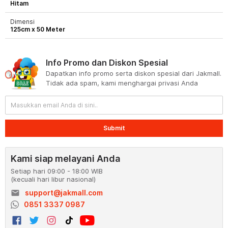
Hitam
Dimensi
125cm x 50 Meter
Info Promo dan Diskon Spesial
Dapatkan info promo serta diskon spesial dari Jakmall.
Tidak ada spam, kami menghargai privasi Anda
Submit
Kami siap melayani Anda
Setiap hari 09:00 - 18:00 WIB
(kecuali hari libur nasional)
email
support@jakmall.com
0851 3337 0987