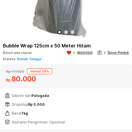
Bubble Wrap 125cm x 50 Meter Hitam
assignment
favorite
Watchlist
Belum ada ulasan
6
2
Tanya Produk
Etalase:
Rumah Tangga
Rp 111.500
Hemat 29%
80
000
Rp
Dikirim dari
Palugada
Dropship
Rp 5.000
Berat
7kg
Asuransi Pengiriman: Opsional