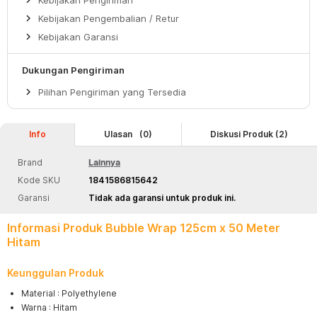
keyboard_arrow_right
keyboard_arrow_right
Kebijakan Pengembalian / Retur
keyboard_arrow_right
Kebijakan Garansi
Dukungan Pengiriman
keyboard_arrow_right
Pilihan Pengiriman yang Tersedia
Info
Ulasan
(0)
Diskusi Produk (2)
Brand
Lainnya
Kode SKU
1841586815642
Garansi
Tidak ada garansi untuk produk ini.
Informasi Produk Bubble Wrap 125cm x 50 Meter
Hitam
Keunggulan Produk
Material : Polyethylene
Warna : Hitam