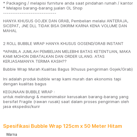
* Packaging / melapisi furniture anda saat pindahan rumah / kantor
* Melapisi barang-barang jualan OL Shop
-----------------------------
HANYA KHUSUS GOJEK DAN GRAB, Pembelian melalui ANTERAJA,
SICEPAT, JNE DLL TIDAK BISA DIKIRIM KARNA KENA VOLUME DAN
MAHAL
2 ROLL BUBBLE WRAP HANYA KHUSUS GOSEND/GRAB INSTANT
*APABILA JUMLAH PEMBELIAN MELEBIHI BATAS KETENTUAN, MAKA
KAMI MOHON DIBATALKAN DAN ORDER ULANG. ATAS
KERJASAMANYA TERIMA KASIH??
Bubble Wrap Murah Kualitas Bagus (Khusus pengiriman Gojek/Grab)
Ini adalah produk bubble wrap kami murah dan ekonomis tapi
dengan kualitas bagus
KEGUNAAN BUBBLE WRAP :
untuk melindungi & meminimalisir kerusakan barang-barang yang
bersifat Fragile (rawan rusak) saat dalam proses pengiriman oleh
jasa ekspedisi/kurir
Spesifikasi Bubble Wrap 125cm x 50 Meter Hitam
Warna