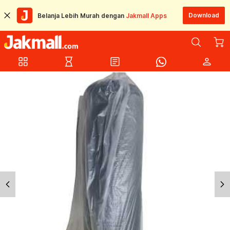
Download
Belanja Lebih Murah dengan
Jakmall Apps
grid_view
hourglass_empty
article
person