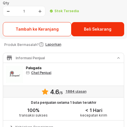
Qty
Stok Tersedia
check_circle
Tambah ke Keranjang
Beli Sekarang
assignment_late
Laporkan
Produk Bermasalah?
store
keyboard_arrow_down
Informasi Penjual
Palugada
mail
Chat Penjual
4.6
1884
ulasan
/5
Data penjualan selama 1 bulan terakhir
100%
< 1 Hari
transaksi sukses
kecepatan kirim
Kebijakan Pengiriman