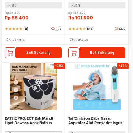
Hijau
Putih
Rp
97.900
Rp
162.900
Rp
58.400
Rp
101.500
star
star
star
star
star
(11)
350
star
star
star
star
star_half
(23)
555
DKI Jakarta
DKI Jakarta
Beli Sekarang
Beli Sekarang
-36%
-27%
BATHE PROJECT Bak Mandi
TaffOmicron Baby Nasal
Lipat Dewasa Anak Bathub
Aspirator Alat Penyedot Ingus
Portable Foldable - MB7
6 Level 500mAh - ZLY-018