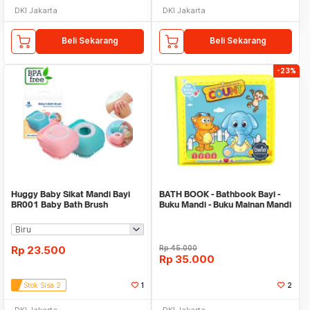
DKI Jakarta
DKI Jakarta
Beli Sekarang
Beli Sekarang
-23%
Huggy Baby Sikat Mandi Bayi
BATH BOOK - Bathbook Bayi -
BR001 Baby Bath Brush
Buku Mandi - Buku Mainan Mandi
Dispenser Silikon
Bayi
Rp
23.500
Rp
45.000
Rp
35.000
Stok Sisa 2
1
2
DKI Jakarta
DKI Jakarta