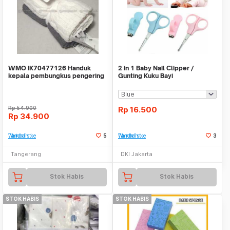
WMO IK70477126 Handuk
2 in 1 Baby Nail Clipper /
kepala pembungkus pengering
Gunting Kuku Bayi
rambut set 2pcs
Rp
54.900
Rp
16.500
Rp
34.900
Tambah ke Watchlist
5
Tambah ke Watchlist
3
Tangerang
DKI Jakarta
Stok Habis
Stok Habis
STOK HABIS
STOK HABIS