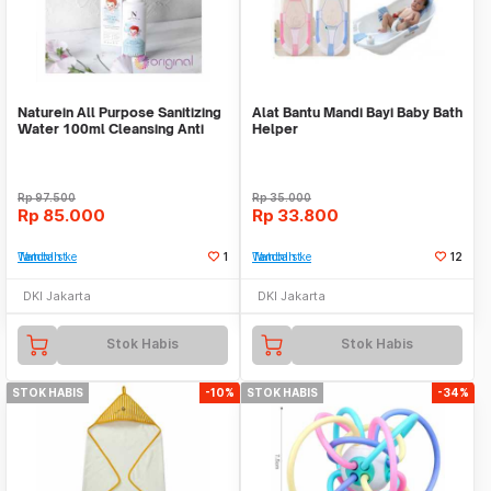
Naturein All Purpose Sanitizing
Alat Bantu Mandi Bayi Baby Bath
Water 100ml Cleansing Anti
Helper
Bacterial
Rp
97.500
Rp
35.000
Rp
85.000
Rp
33.800
Tambah ke Watchlist
1
Tambah ke Watchlist
12
DKI Jakarta
DKI Jakarta
Stok Habis
Stok Habis
STOK HABIS
-10%
STOK HABIS
-34%