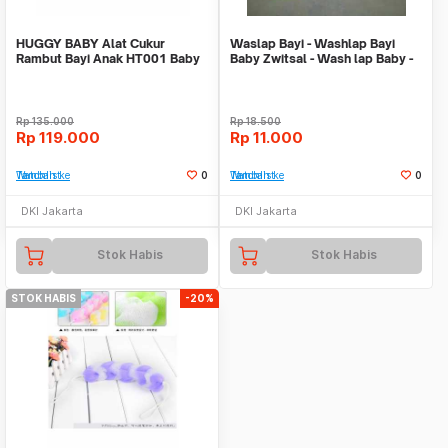
HUGGY BABY Alat Cukur
Waslap Bayi - Washlap Bayi
Rambut Bayi Anak HT001 Baby
Baby Zwitsal - Wash lap Baby -
Hair Trimmer
Washlap lucu
Rp
135.000
Rp
18.500
Rp
119.000
Rp
11.000
Tambah ke Watchlist
0
Tambah ke Watchlist
0
DKI Jakarta
DKI Jakarta
Stok Habis
Stok Habis
STOK HABIS
-20%