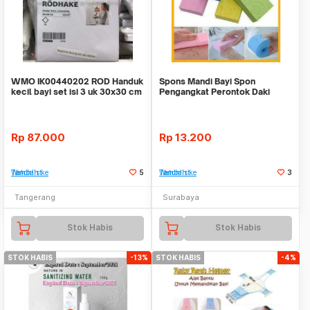
WMO IK00440202 ROD Handuk
Spons Mandi Bayi Spon
kecil bayi set isi 3 uk 30x30 cm
Pengangkat Perontok Daki
katun
Gosok Baby Bath Sponge
Rp
87.000
Rp
13.200
Tambah ke Watchlist
5
Tambah ke Watchlist
3
Tangerang
Surabaya
Stok Habis
Stok Habis
STOK HABIS
-13%
STOK HABIS
-4%