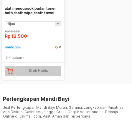
alat menggosok badan toner
bath /bath wipe /bath towel
hsk018
Rp
15.625
Rp
12.500
Tambah ke Watchlist
0
DKI Jakarta
Stok Habis
Perlengkapan Mandi Bayi
Jual Perlengkapan Mandi Bayi Murah, Garansi, Lengkap dari Pusatnya.
Ada Diskon, Cashback, hingga Gratis Ongkir se-Indonesia. Belanja
Online di Jakmall.com, Pasti Aman dan Terpercaya