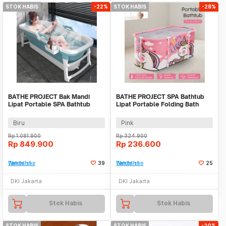
STOK HABIS
-22%
STOK HABIS
-28%
BATHE PROJECT Bak Mandi
BATHE PROJECT SPA Bathtub
Lipat Portable SPA Bathtub
Lipat Portable Folding Bath
Adult - KY-18
110x60x50cm - 18403
Biru
Pink
Rp
1.081.900
Rp
324.900
Rp
849.900
Rp
236.600
Tambah ke Watchlist
39
Tambah ke Watchlist
25
DKI Jakarta
DKI Jakarta
Stok Habis
Stok Habis
STOK HABIS
STOK HABIS
-20%