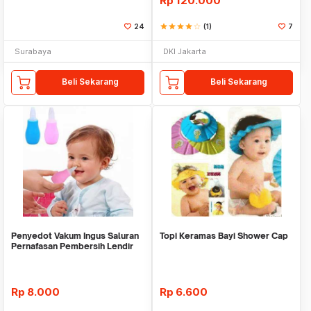
Rp
120.000
24
star
star
star
star
star_border
(1)
7
Surabaya
DKI Jakarta
Beli Sekarang
Beli Sekarang
Penyedot Vakum Ingus Saluran
Topi Keramas Bayi Shower Cap
Pernafasan Pembersih Lendir
Hidung Bayi
Rp
8.000
Rp
6.600