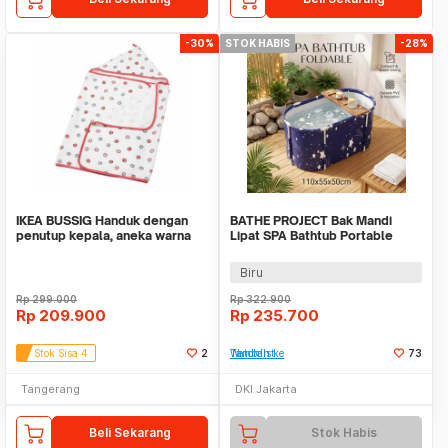
-30%
STOK HABIS
-28%
IKEA BUSSIG Handuk dengan
BATHE PROJECT Bak Mandi
penutup kepala, aneka warna
Lipat SPA Bathtub Portable
ukuran 60x125 cm
Folding Adult Bath - 18402
Biru
Rp
299.000
Rp
322.900
Rp
209.900
Rp
235.700
Stok Sisa 4
2
Tambah ke Watchlist
73
Tangerang
DKI Jakarta
Beli Sekarang
Stok Habis