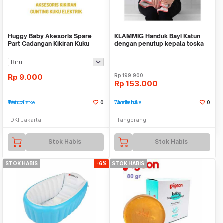
Huggy Baby Akesoris Spare
KLAMMIG Handuk Bayi Katun
Part Cadangan Kikiran Kuku
dengan penutup kepala toska
Elektrik isi 3
merah 80 x 80 cm
Rp
9.000
Rp
199.900
Rp
153.000
Tambah ke Watchlist
0
Tambah ke Watchlist
0
DKI Jakarta
Tangerang
Stok Habis
Stok Habis
STOK HABIS
-6%
STOK HABIS