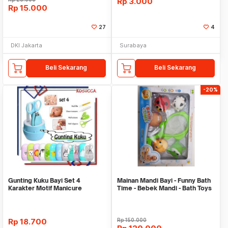
Rp
3.000
Rp
15.000
27
4
DKI Jakarta
Surabaya
Beli Sekarang
Beli Sekarang
-20%
Gunting Kuku Bayi Set 4
Mainan Mandi Bayi - Funny Bath
Karakter Motif Manicure
Time - Bebek Mandi - Bath Toys
Pedicure Baby Kikir 4
Rp
18.700
Rp
150.000