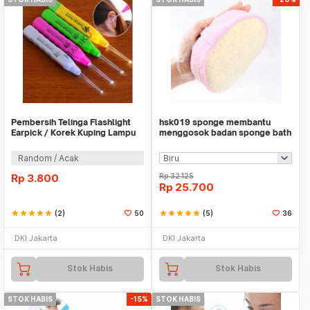
Pembersih Telinga Flashlight
hsk019 sponge membantu
Earpick / Korek Kuping Lampu
menggosok badan sponge bath
LED - X089
scrub bath towel
Random / Acak
Rp
3.800
Rp
32.125
Rp
25.700
star
star
star
star
star
(2)
50
star
star
star
star
star
(5)
36
DKI Jakarta
DKI Jakarta
Stok Habis
Stok Habis
STOK HABIS
-15%
STOK HABIS