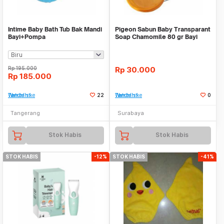
Intime Baby Bath Tub Bak Mandi
Pigeon Sabun Baby Transparant
Bayi+Pompa
Soap Chamomile 80 gr Bayi
Beauty Kecanti
Rp
195.000
Rp
30.000
Rp
185.000
Tambah ke Watchlist
22
Tambah ke Watchlist
0
Tangerang
Surabaya
Stok Habis
Stok Habis
STOK HABIS
-12%
STOK HABIS
-41%