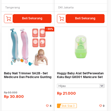
Tangerang
DKI Jakarta
Beli Sekarang
Beli Sekarang
-39%
Baby Nail Trimmer SA2B - Set
Huggy Baby Alat SetPerawatan
Medicure Dan Pedicure Gunting
Kuku Bayi GK001 Manicure Set
Kuku Bayi
Rp
50.000
Rp
21.000
Rp
30.800
4
Stok Sisa 3
0