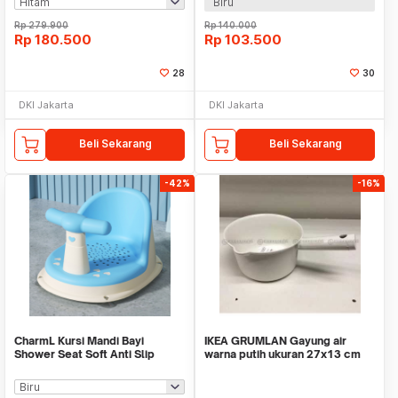
Biru
Rp
279.900
Rp
140.000
Rp
180.500
Rp
103.500
28
30
DKI Jakarta
DKI Jakarta
Beli Sekarang
Beli Sekarang
-42%
-16%
CharmL Kursi Mandi Bayi
IKEA GRUMLAN Gayung air
Shower Seat Soft Anti Slip
warna putih ukuran 27x13 cm
Drainage Hole - CH12