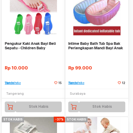
Pengukur Kaki Anak Bayi Beli
Intime Baby Bath Tub Spa Bak
Sepatu - Children Baby
Perlengkapan Mandi Bayi Anak
Measuring Feet
Senang Main
Rp
10.000
Rp
99.000
Tambah ke Watchlist
15
Tambah ke Watchlist
12
Tangerang
Surabaya
Stok Habis
Stok Habis
STOK HABIS
-37%
STOK HABIS