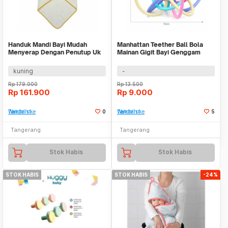
Handuk Mandi Bayi Mudah
Manhattan Teether Ball Bola
Menyerap Dengan Penutup Uk
Mainan Gigit Bayi Genggam
80x80cm WMO IK2370
Edukasi Anak Toy
kuning
-
Rp
179.000
Rp
13.500
Rp
161.900
Rp
9.000
Tambah ke Watchlist
0
Tambah ke Watchlist
5
Tangerang
Tangerang
Stok Habis
Stok Habis
STOK HABIS
STOK HABIS
-24%