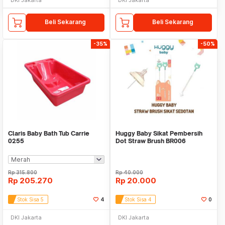
Beli Sekarang
Beli Sekarang
-35%
-50%
Claris Baby Bath Tub Carrie
Huggy Baby Sikat Pembersih
0255
Dot Straw Brush BR006
Rp
315.800
Rp
40.000
Rp
205.270
Rp
20.000
Stok Sisa 5
4
Stok Sisa 4
0
DKI Jakarta
DKI Jakarta