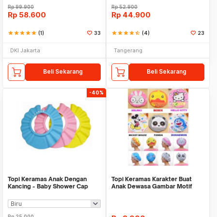
Rp
99.900
Rp
52.900
Rp
58.600
Rp
44.900
star
star
star
star
star
(1)
33
star
star
star
star
star_half
(4)
23
DKI Jakarta
Tangerang
Beli Sekarang
Beli Sekarang
-40%
Topi Keramas Anak Dengan
Topi Keramas Karakter Buat
Kancing ~ Baby Shower Cap
Anak Dewasa Gambar Motif
Lucu Imut Unik Hel
Rp
25.000