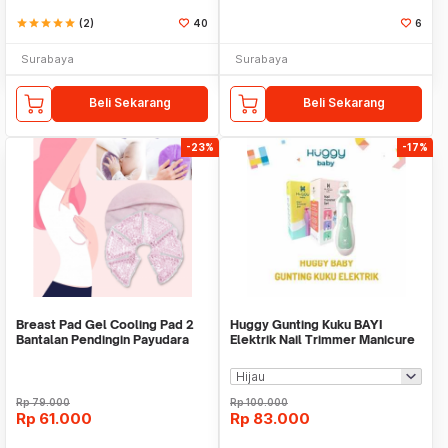
star
star
star
star
star
(2)
40
6
Surabaya
Surabaya
Beli Sekarang
Beli Sekarang
-23%
-17%
Breast Pad Gel Cooling Pad 2
Huggy Gunting Kuku BAYI
Bantalan Pendingin Payudara
Elektrik Nail Trimmer Manicure
Saat Menyusui
Set
Rp
79.000
Rp
100.000
Rp
61.000
Rp
83.000