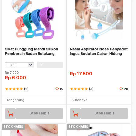
Sikat Punggung Mandi Silikon
Nasal Aspirator Nose Penyedot
Pembersih Badan Belakang
Ingus Sedotan Cairan Hidung
Silicone Scrub
Bayi Anak Ba
-
Rp
7.000
Rp
17.500
Rp
6.000
star
star
star
star
star
(2)
15
star
star
star
star
star
(3)
28
Tangerang
Surabaya
Stok Habis
Stok Habis
STOK HABIS
STOK HABIS