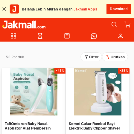
Download
Belanja Lebih Murah dengan
Jakmall Apps
grid_view
hourglass_empty
article
person
filter_alt
swap_vert
53 Produk
Filter
Urutkan
-41%
-38%
TaffOmicron Baby Nasal
Kemei Cukur Rambut Bayi
Aspirator Alat Pembersih
Elektrik Baby Clipper Shaver
Hidung Bayi - HD-8031
USB Rechargeable - KM-1319