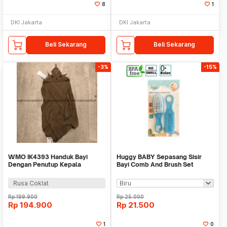
8
1
DKI Jakarta
DKI Jakarta
Beli Sekarang
Beli Sekarang
-3%
-15%
WMO IK4393 Handuk Bayi
Huggy BABY Sepasang Sisir
Dengan Penutup Kepala
Bayi Comb And Brush Set
Berkarakter 80x80cm
Rusa Coklat
Rp
199.900
Rp
25.000
Rp
194.900
Rp
21.500
1
0