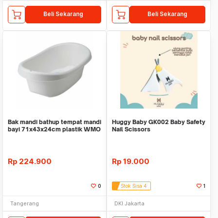
Beli Sekarang
Beli Sekarang
Bak mandi bathup tempat mandi
Huggy Baby GK002 Baby Safety
bayi 71x43x24cm plastik WMO
Nail Scissors
IK8444 LATSM
Rp
224.900
Rp
19.000
0
Stok Sisa 4
1
Tangerang
DKI Jakarta