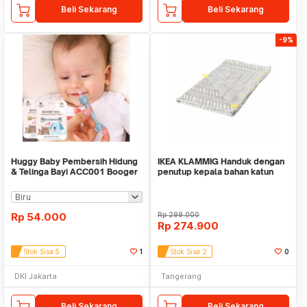
Beli Sekarang
Beli Sekarang
-9%
Huggy Baby Pembersih Hidung
IKEA KLAMMIG Handuk dengan
& Telinga Bayi ACC001 Booger
penutup kepala bahan katun
Tool
TANPA KLORIN
Rp
54.000
Rp
299.000
Rp
274.900
Stok Sisa 5
1
Stok Sisa 2
0
DKI Jakarta
Tangerang
Beli Sekarang
Beli Sekarang