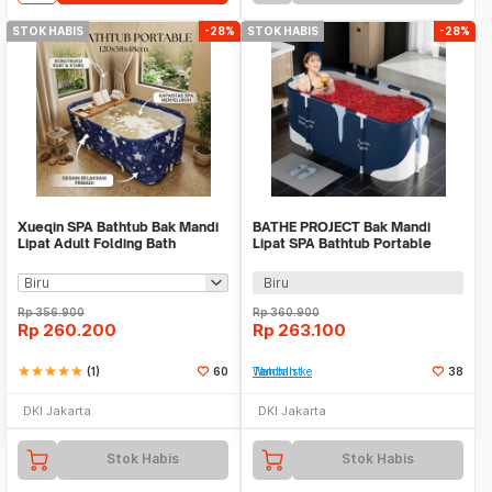
STOK HABIS
-28%
STOK HABIS
-28%
Xueqin SPA Bathtub Bak Mandi
BATHE PROJECT Bak Mandi
Lipat Adult Folding Bath
Lipat SPA Bathtub Portable
120x58x48cm - 18403
Folding Adult Bath - MB-140
Biru
Rp
356.900
Rp
360.900
Rp
260.200
Rp
263.100
star
star
star
star
star
(1)
60
Tambah ke Watchlist
38
DKI Jakarta
DKI Jakarta
Stok Habis
Stok Habis