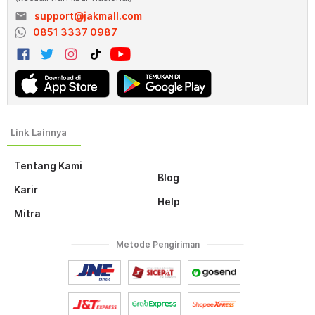
email
support@jakmall.com
0851 3337 0987
Tentang Kami
Blog
Karir
Help
Mitra
Metode Pengiriman