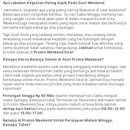
Ayo Lakukan Kegiatan Paling Asyik Pada Saat Weekend
Jakmallers, kegiatan apa yang paling sering dilakukan di saat weekend?
Beberapa pasti menjawab berlibur. Ya, hari Sabtu Minggu memang hari
yang sangat cocok untuk jalan-jalan di dalam maupun ke luar kota.
Weekend juga merupakan waktu yang tepat untuk makan dan berkumpul
bersama dengan keluarga atau pasangan.
Tapi, buat Anda yang sedang sendiri, merantau, atau sedang sibuk,
terkadang susah melakukan kegiatan yang berhubungan dengan
keluarga atau pasangan. Tenang saja, masih banyak kok aktivitas yang
sama asyiknya! Salah satunya, mengunjungi
Jakmall
untuk berbelanja
produk spesial di
Promo Weekend Deal
!
Kenapa Harus Belanja Online di Saat Promo Weekend?
Membaca weekend quotes saat sedang senggang memang bagus, tapi
kalau kelamaan tentunya hari Sabtu yang berharga jadi tidak produktif.
Lebih baik siapkan peralatan untuk project mendatang dengan
berbelanja online murah. Promo Weekend Deal di Jakmall bisa menjadi
tujuan utama Anda mencari produk yang Anda butuhkan untuk berbagai
keperluan!
Potongan hingga Rp 50 Ribu
dijamin membuat hari Sabtu menjadi
makin bahagia. Belanja produk Termurah se-Nusantara jadi makin hemat
di Promo Weekend Deal. Iritnya promo heboh ini bisa Anda nikmati
setiap hari Sabtu
hanya pada waktu tertentu yaitu pukul
08.00-12.00
dan pukul
13.00-17.00.
Belanja di Promo Weekend Untuk Persiapan Malam Minggu,
Kenapa Tidak?