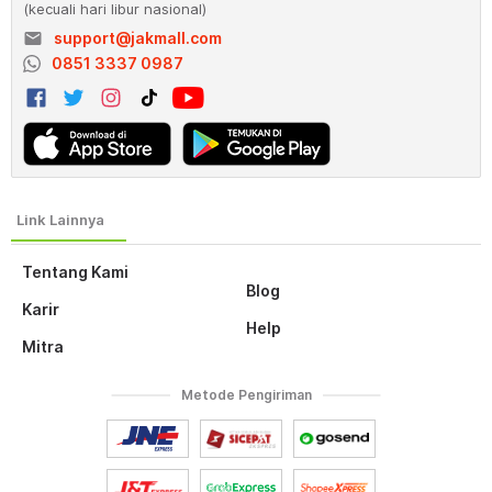
(kecuali hari libur nasional)
email
support@jakmall.com
0851 3337 0987
Tentang Kami
Blog
Karir
Help
Mitra
Metode Pengiriman