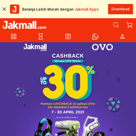
Download
Belanja Lebih Murah dengan
Jakmall Apps
grid_view
hourglass_empty
article
person