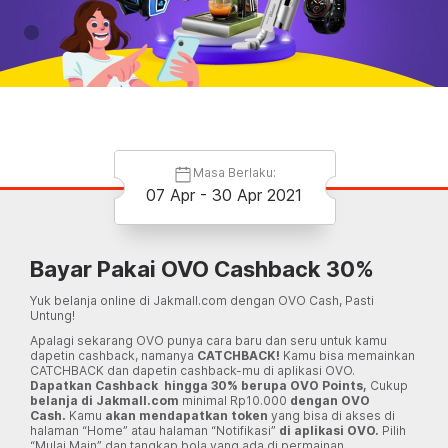
Masa Berlaku:
07 Apr - 30 Apr 2021
Bayar Pakai OVO Cashback 30%
Yuk belanja online di Jakmall.com dengan OVO Cash, Pasti
Untung!
Apalagi sekarang OVO punya cara baru dan seru untuk kamu
dapetin cashback, namanya
CATCHBACK!
Kamu bisa memainkan
CATCHBACK dan dapetin cashback-mu di aplikasi OVO.
Dapatkan Cashback hingga 30% berupa OVO Points,
Cukup
belanja di Jakmall.com
minimal Rp10.000
dengan OVO
Cash.
Kamu
akan mendapatkan token
yang bisa di akses di
halaman “Home” atau halaman “Notifikasi”
di aplikasi OVO.
Pilih
“Mulai Main” dan tangkap bola yang ada di permainan