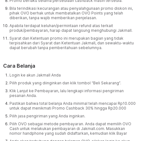
Promo berlaku selama persediaan cashback masih tersedia.
Bila terindikasi kecurangan atau penyalahgunaan promo diskon ini,
pihak OVO berhak untuk membatalkan OVO Points yang telah
diberikan, tanpa wajib memberikan penjelasan.
Apabila terdapat keluhan/permintaan refund atas terkait
produk/pembayaran, harap dapat langsung menghubungi Jakmall.
Syarat dan Ketentuan promo ini merupakan bagian yang tidak
terpisahkan dari Syarat dan Ketentuan Jakmall, dan sewaktu-waktu
dapat berubah tanpa pemberitahuan sebelumnya.
Cara Belanja
Login ke akun Jakmall Anda
Pilih produk yang diinginkan dan klik tombol “Beli Sekarang”.
Klik Lanjut ke Pembayaran, lalu lengkapi informasi pengiriman
pesanan Anda.
Pastikan bahwa total belanja Anda minimal telah mencapai Rp10.000
untuk dapat menikmati Promo Cashback 30% hingga Rp20.000
Pilih jasa pengiriman yang Anda inginkan.
Pilih OVO sebagai metode pembayaran. Anda dapat memilih OVO
Cash untuk melakukan pembayaran di Jakmall.com. Masukkan
nomor handphone yang sudah didaftarkan, kemudian klik Bayar