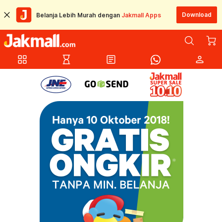
Download
Belanja Lebih Murah dengan
Jakmall Apps
grid_view
hourglass_empty
article
person