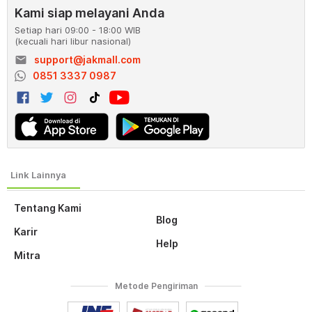
Kami siap melayani Anda
Setiap hari 09:00 - 18:00 WIB
(kecuali hari libur nasional)
email
support@jakmall.com
0851 3337 0987
Tentang Kami
Blog
Karir
Help
Mitra
Metode Pengiriman