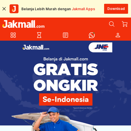
Download
Belanja Lebih Murah dengan
Jakmall Apps
grid_view
hourglass_empty
article
person