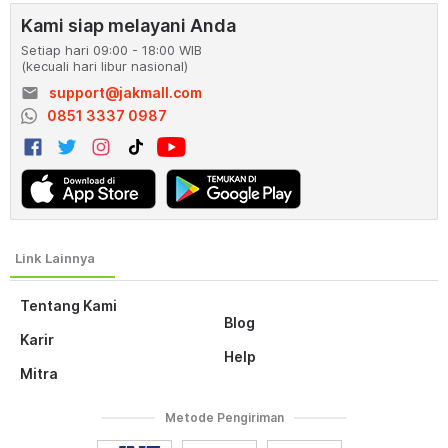
Kami siap melayani Anda
Setiap hari 09:00 - 18:00 WIB
(kecuali hari libur nasional)
email
support@jakmall.com
0851 3337 0987
Tentang Kami
Blog
Karir
Help
Mitra
Metode Pengiriman