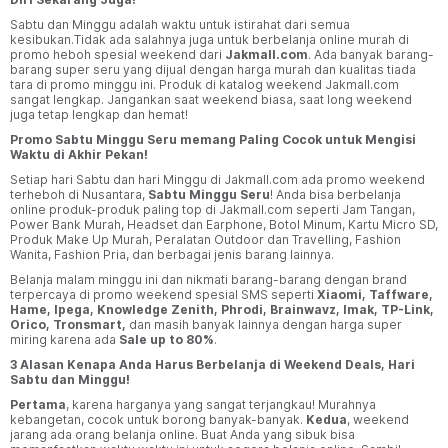
Sabtu dan Minggu adalah waktu untuk istirahat dari semua
kesibukan.Tidak ada salahnya juga untuk berbelanja online murah di
promo heboh spesial weekend dari
Jakmall.com
. Ada banyak barang-
barang super seru yang dijual dengan harga murah dan kualitas tiada
tara di promo minggu ini. Produk di katalog weekend Jakmall.com
sangat lengkap. Jangankan saat weekend biasa, saat long weekend
juga tetap lengkap dan hemat!
Promo Sabtu Minggu Seru memang Paling Cocok untuk Mengisi
Waktu di Akhir Pekan!
Setiap hari Sabtu dan hari Minggu di Jakmall.com ada promo weekend
terheboh di Nusantara,
Sabtu Minggu Seru
! Anda bisa berbelanja
online produk-produk paling top di Jakmall.com seperti Jam Tangan,
Power Bank Murah, Headset dan Earphone, Botol Minum, Kartu Micro SD,
Produk Make Up Murah, Peralatan Outdoor dan Travelling, Fashion
Wanita, Fashion Pria, dan berbagai jenis barang lainnya.
Belanja malam minggu ini dan nikmati barang-barang dengan brand
terpercaya di promo weekend spesial SMS seperti
Xiaomi, Taffware,
Hame, Ipega, Knowledge Zenith, Phrodi, Brainwavz, Imak, TP-Link,
Orico, Tronsmart,
dan masih banyak lainnya dengan harga super
miring karena ada
Sale up to 80%
.
3 Alasan Kenapa Anda Harus Berbelanja di Weekend Deals, Hari
Sabtu dan Minggu!
Pertama
, karena harganya yang sangat terjangkau! Murahnya
kebangetan, cocok untuk borong banyak-banyak.
Kedua
, weekend
jarang ada orang belanja online. Buat Anda yang sibuk bisa