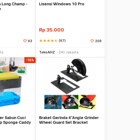
 Long Champ -
Lisensi Windows 10 Pro
p
Rp
35.000
star
star
star
star
star_half
(97)
93
208
li Sekarang
Beli Sekarang
ta
TokoAHZ
DKI Jakarta
-15%
er Sabun Cuci
Braket Gerinda 4"Angle Grinder
mp Sponge Caddy
Wheel Guard Set Bracket
Dudukan Gerinda