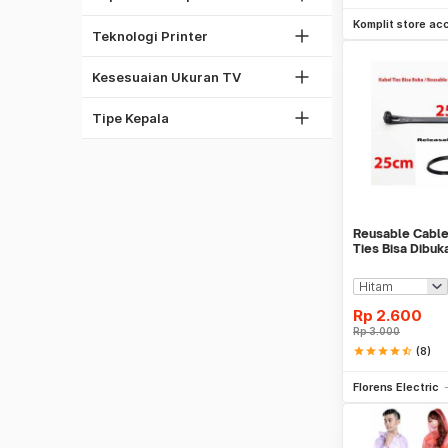
Be
Dot Matrix
37"
Komplit store ac
Thermal Printer
Teknologi Printer
42"
Phillips
60"
Kesesuaian Ukuran TV
Torx
Obeng Set
Tipe Kepala
Reusable Cable
Ties Bisa Dibuk
Rp
2.600
Rp
3.000
star
star
star
star
star_half
(8)
Be
Florens Electric