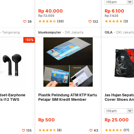
Rp
40.000
Rp
6.100
Rp
72.000
Rp
7.625
star
star
star
star
star_half
(30)
star
star
star
star
star
(3)
38
132
li Sekarang
Beli Sekarang
Be
Tangerang
bluekomputer
DKI Jakarta
OILA
DKI Jakart
-50%
dset-Earphone
Plastik Pelindung ATM KTP Kartu
Jas Hujan Sepat
ds I12 TWS
Pelajar SIM Kredit Member
Cover Shoes Ant
ff
Cover Pelind
Rp
500
Rp
25.000
star
star
star
star
star_half
(6)
star
star
star
star
star_half
(17)
135
43