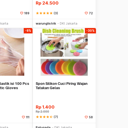
Rp
24.500
star
star
star
star
star
(3)
189
72
li Sekarang
Beli Sekarang
akarta
warunglistrik
DKI Jakarta
-8%
-30%
astik isi 100 Pcs
Spon Silikon Cuci Piring Wajan
tic Gloves
Tatakan Gelas
Rp
1.400
Rp
2.000
star
star
star
star
star_half
(7)
111
58
li Sekarang
Beli Sekarang
akarta
Palugada
DKI Jakarta