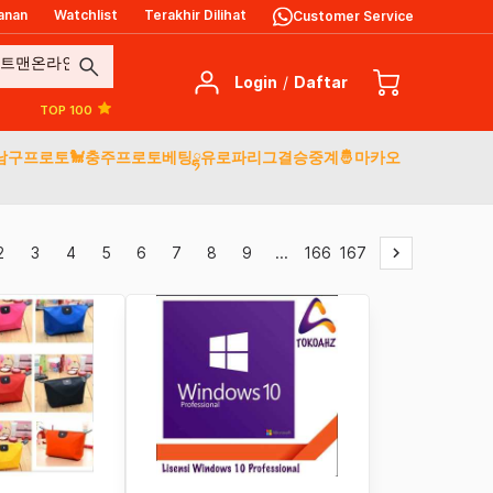
anan
Watchlist
Terakhir Dilihat
Customer Service
search
Login
/
Daftar
TOP 100
주남구프로토🐩충주프로토베팅ྷ유로파리그결승중계🤴마카오
2
3
4
5
6
7
8
9
...
166
167
keyboard_arrow_right