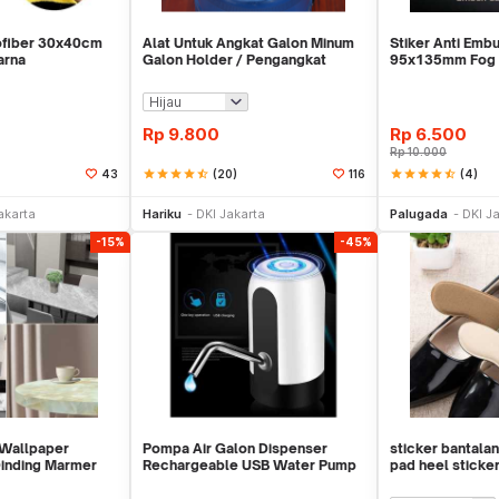
ofiber 30x40cm
Alat Untuk Angkat Galon Minum
Stiker Anti Emb
arna
Galon Holder / Pengangkat
95x135mm Fog An
Galon - X446
ScreenGuard
Rp
9.800
Rp
6.500
Rp
10.000
star
star
star
star
star_half
(20)
star
star
star
star
star_half
(4)
43
116
li Sekarang
Beli Sekarang
Be
akarta
Hariku
DKI Jakarta
Palugada
DKI J
-15%
-45%
 Wallpaper
Pompa Air Galon Dispenser
sticker bantalan
Dinding Marmer
Rechargeable USB Water Pump
pad heel sticke