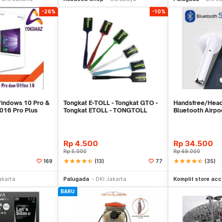
-26%
-10%
Windows 10 Pro &
Tongkat E-TOLL - Tongkat GTO -
Handsfree/Hea
2016 Pro Plus
Tongkat ETOLL - TONGTOLL
Bluetooth Airp
Rp
4.500
Rp
34.500
Rp
5.000
Rp
69.000
star
star
star
star
star_half
(13)
star
star
star
star
star_half
(35)
169
77
li Sekarang
Beli Sekarang
Be
akarta
Palugada
DKI Jakarta
Komplit store acc
BARU