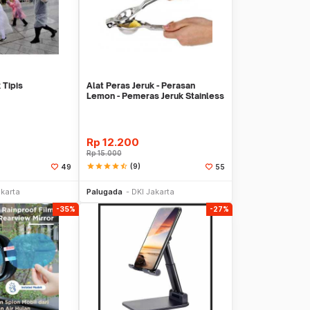
 Tipis
Alat Peras Jeruk - Perasan
Lemon - Pemeras Jeruk Stainless
Steel
Rp
12.200
Rp
15.000
star
star
star
star
star_half
(9)
49
55
li Sekarang
Beli Sekarang
akarta
Palugada
DKI Jakarta
-35%
-27%