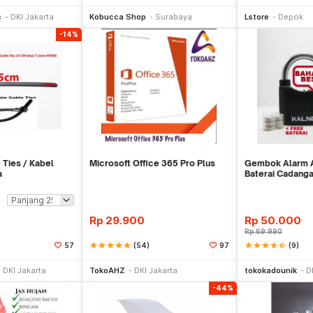
li Sekarang
Beli Sekarang
Be
c
DKI Jakarta
Kobucca Shop
Surabaya
Lstore
Depok
-14%
 Ties / Kabel
Microsoft Office 365 Pro Plus
Gembok Alarm An
a
Baterai Cadang
Rp
29.900
Rp
50.000
Rp
69.990
star
star
star
star
star
(54)
star
star
star
star
star_half
(9)
57
97
li Sekarang
Beli Sekarang
Be
DKI Jakarta
TokoAHZ
DKI Jakarta
tokokadounik
D
-44%