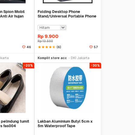
un Spion Mobil
Folding Desktop Phone
ti Air hujan
Stand/Universal Portable Phone
Holder
Rp
9.900
Rp
13.500
star
star
star
star
star_half
(6)
46
57
li Sekarang
Beli Sekarang
akarta
Komplit store acc
DKI Jakarta
-20%
-30%
 pelindung tumit
Lakban Aluminium Butyl 5cm x
rs fas004
5m Waterproof Tape