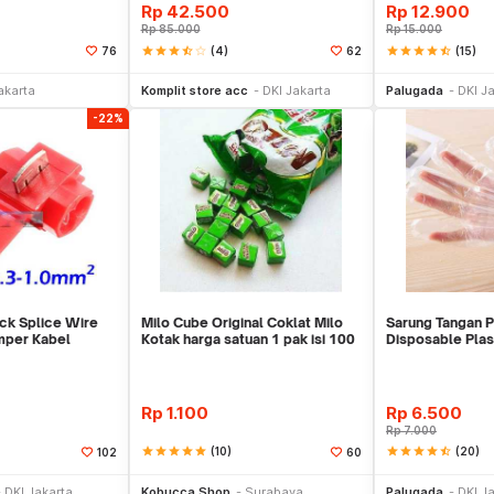
Rp
42.500
Rp
12.900
Rp
85.000
Rp
15.000
star
star
star
star_half
star_border
(4)
star
star
star
star
star_half
(15)
76
62
li Sekarang
Beli Sekarang
Be
akarta
Komplit store acc
DKI Jakarta
Palugada
DKI J
-22%
ck Splice Wire
Milo Cube Original Coklat Milo
Sarung Tangan Pl
mper Kabel
Kotak harga satuan 1 pak isi 100
Disposable Plas
pcs
Rp
1.100
Rp
6.500
Rp
7.000
star
star
star
star
star
(10)
star
star
star
star
star_half
(20)
102
60
li Sekarang
Beli Sekarang
Be
DKI Jakarta
Kobucca Shop
Surabaya
Palugada
DKI J