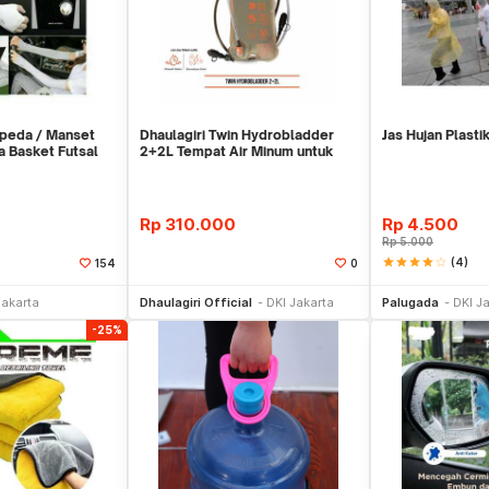
peda / Manset
Dhaulagiri Twin Hydrobladder
Jas Hujan Plastik
a Basket Futsal
2+2L Tempat Air Minum untuk
Outdoor
Rp
310.000
Rp
4.500
Rp
5.000
star
star
star
star
star_border
(4)
154
0
li Sekarang
Beli Sekarang
Be
Jakarta
Dhaulagiri Official
DKI Jakarta
Palugada
DKI J
-25%