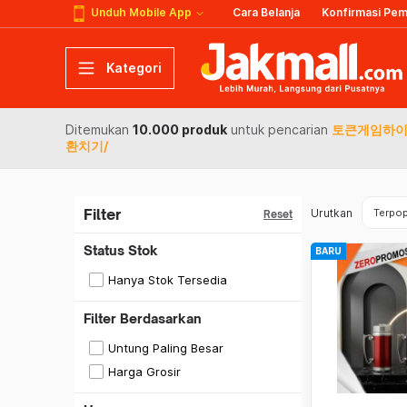
Unduh Mobile App
Cara Belanja
Konfirmasi Pe
Kategori
Ditemukan
10.000 produk
untuk pencarian
토큰게임하이
환치기/
Filter
Urutkan
Terpop
Reset
Status Stok
BARU
Hanya Stok Tersedia
Filter Berdasarkan
Untung Paling Besar
Harga Grosir