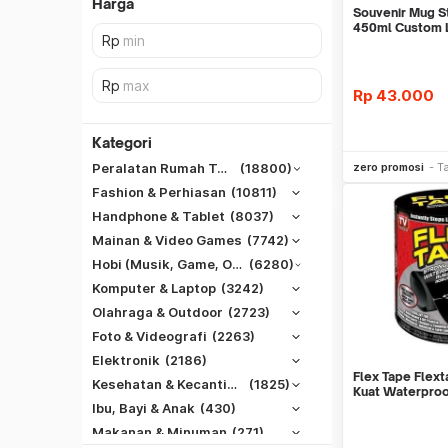
Harga
Souvenir Mug S
450ml Custom 
Corporate
Rp
43.000
Kategori
Be
zero promosi
T
Peralatan Rumah Tangga
(18800)
Fashion & Perhiasan
(10811)
Handphone & Tablet
(8037)
Mainan & Video Games
(7742)
Hobi (Musik, Game, Otomotif, Dll)
(6280)
Komputer & Laptop
(3242)
Olahraga & Outdoor
(2723)
Foto & Videografi
(2263)
SiCepat REG
Elektronik
(2186)
SiCepat BEST
Flex Tape Flext
DKI Jakarta
Kesehatan & Kecantikan
(1825)
Kuat Waterproo
SiCepat Gokil
Tangerang
Ibu, Bayi & Anak
(430)
SiCepat Halu
Makanan & Minuman
(271)
Bekasi
JNE REG