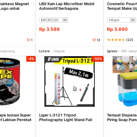
tainless Magnet
LBX Kain Lap Microfiber Mobil
Cosmetic Pouch
Logo untuk
Automotif Serbaguna
Tempat Make U
Rp
3.588
Rp
3.890
star
star
star
star
star_half
(22)
1
12
li Sekarang
Beli Sekarang
Be
angerang
Lstore
Depok
Igrosir
DKI Jakar
-6%
-50%
ape Isolasi Super
Liger L-3121 Tripod
Tempat Dispens
f Lakban Perekat
Photography Light Stand Full
Piring Soap Pu
Besi Portable-Large