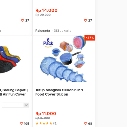
Rp
14.000
Rp
20.000
27
27
li Sekarang
Beli Sekarang
a
Palugada
DKI Jakarta
-27%
u, Sarung Sepatu,
Tutup Mangkok Silikon 6 in 1
i Air Fun Cover
Food Cover Silicon
Rp
11.000
Rp
15.000
star
star
star
star
star_half
(8)
105
68