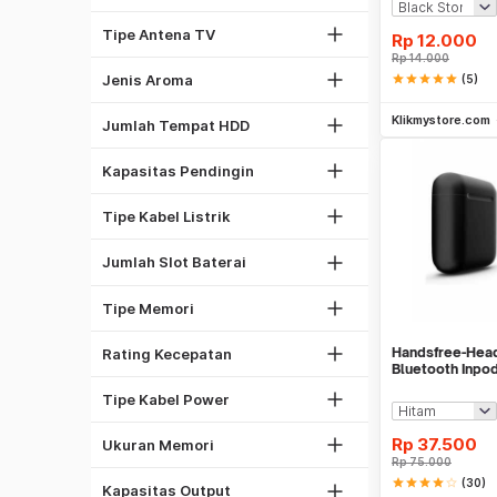
Antena Yagi
Green
Antena Omni
Tipe Antena TV
Rp
12.000
Oceanic
Rp
14.000
1
Spicy
Jenis Aroma
star
star
star
star
star
(5)
2
Be
1/2 PK
Klikmystore.com
5
Jumlah Tempat HDD
1 PK
1
2 PK
Kapasitas Pendingin
2
Kabel NYA
4
Kabel NYM
Tipe Kabel Listrik
6
DDR4
8
Jumlah Slot Baterai
GDDR5
1333 Mhz
DDR3
Tipe Memori
1600 Mhz
2GB
2133 Mhz
Handsfree-Hea
Rating Kecepatan
4GB
Kabel Listrik
Bluetooth Inpo
8GB
Bluetooth V5.Do
Kabel PSU Komputer
Tipe Kabel Power
16GB
450W
32GB
Rp
37.500
Ukuran Memori
500W
Rp
75.000
27"
Laser
star
star
star
star
star_border
(30)
550W
Kapasitas Output
32"