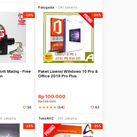
li Sekarang
Beli Sekarang
Palugada
DKI Jakarta
-29%
-20%
ti Maling - Free
Paket Lisensi Windows 10 Pro &
an
Office 2019 Pro Plus
Rp
100.000
Rp
125.000
star
star
star
star
star
(54)
96
93
li Sekarang
Beli Sekarang
KI Jakarta
TokoAHZ
DKI Jakarta
-26%
-25%