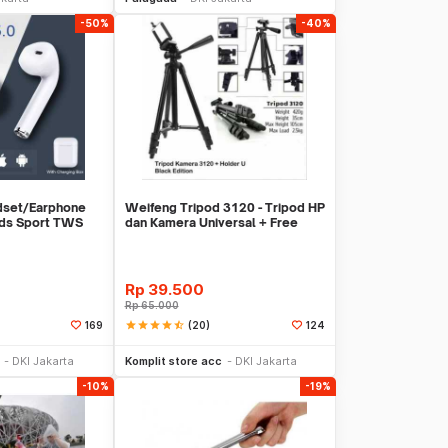
-50%
-40%
dset/Earphone
Weifeng Tripod 3120 - Tripod HP
ods Sport TWS
dan Kamera Universal + Free
Holder U
Rp
39.500
Rp
65.000
star
star
star
star
star_half
(20)
169
124
li Sekarang
Beli Sekarang
DKI Jakarta
Komplit store acc
DKI Jakarta
-10%
-19%