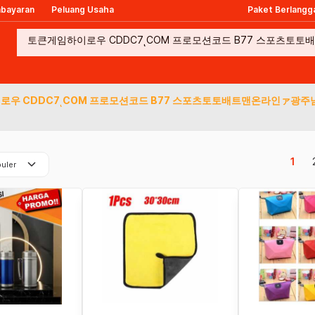
mbayaran
Peluang Usaha
Paket Berlangg
로우 CDDC7ͺCOM 프로모션코드 B77 스포츠토토배트맨온라인ァ광
keyboard_arrow_down
1
uler