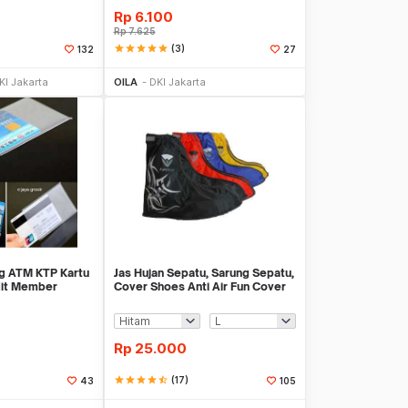
Rp
6.100
Rp
7.625
star
star
star
star
star
(3)
132
27
li Sekarang
Beli Sekarang
KI Jakarta
OILA
DKI Jakarta
ng ATM KTP Kartu
Jas Hujan Sepatu, Sarung Sepatu,
dit Member
Cover Shoes Anti Air Fun Cover
Rp
25.000
star
star
star
star
star_half
(17)
43
105
li Sekarang
Beli Sekarang