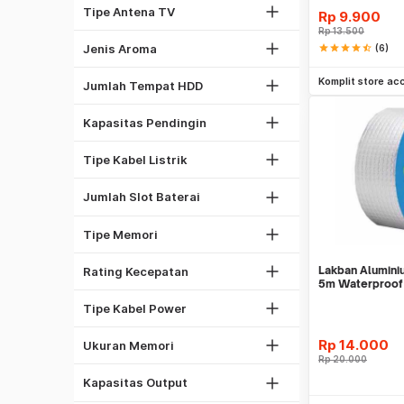
Antena Omni
Tipe Antena TV
Rp
9.900
Oceanic
Rp
13.500
1
Spicy
Jenis Aroma
star
star
star
star
star_half
(6)
2
Be
1/2 PK
Komplit store ac
5
Jumlah Tempat HDD
1 PK
1
2 PK
Kapasitas Pendingin
2
Kabel NYA
4
Kabel NYM
Tipe Kabel Listrik
6
DDR4
8
Jumlah Slot Baterai
GDDR5
1333 Mhz
DDR3
Tipe Memori
1600 Mhz
2GB
2133 Mhz
Lakban Alumini
Rating Kecepatan
4GB
Kabel Listrik
5m Waterproof
8GB
Kabel PSU Komputer
Tipe Kabel Power
16GB
450W
32GB
Rp
14.000
Ukuran Memori
500W
Rp
20.000
27"
Laser
550W
Kapasitas Output
32"
Be
Dot Matrix