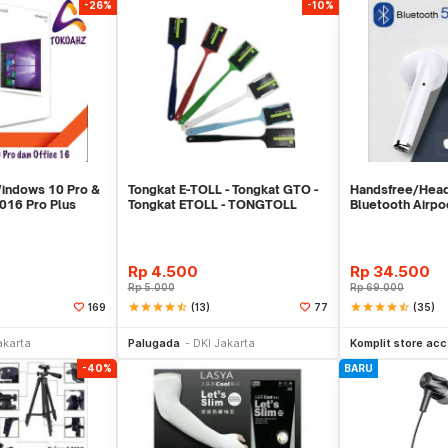
-26%
-10%
Windows 10 Pro &
Tongkat E-TOLL - Tongkat GTO -
Handsfree/Hea
2016 Pro Plus
Tongkat ETOLL - TONGTOLL
Bluetooth Airp
Rp
4.500
Rp
34.500
Rp
5.000
Rp
69.000
star
star
star
star
star_half
(13)
star
star
star
star
star_half
(35)
169
77
li Sekarang
Beli Sekarang
Be
akarta
Palugada
DKI Jakarta
Komplit store acc
-40%
BARU