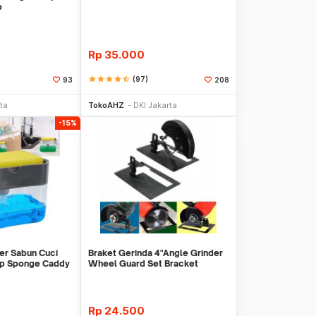
p
Rp
35.000
star
star
star
star
star_half
(97)
93
208
li Sekarang
Beli Sekarang
ta
TokoAHZ
DKI Jakarta
-15%
er Sabun Cuci
Braket Gerinda 4"Angle Grinder
mp Sponge Caddy
Wheel Guard Set Bracket
Dudukan Gerinda
Rp
24.500