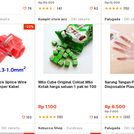
Rp
85.000
Rp
15.000
star
star
star
star_half
star_border
(4)
star
star
star
star
star_half
(15)
76
62
li Sekarang
Beli Sekarang
Be
akarta
Komplit store acc
DKI Jakarta
Palugada
DKI J
-22%
ck Splice Wire
Milo Cube Original Coklat Milo
Sarung Tangan Pl
mper Kabel
Kotak harga satuan 1 pak isi 100
Disposable Plas
pcs
Rp
1.100
Rp
6.500
Rp
7.000
star
star
star
star
star
(10)
star
star
star
star
star_half
(20)
102
60
li Sekarang
Beli Sekarang
Be
DKI Jakarta
Kobucca Shop
Surabaya
Palugada
DKI J