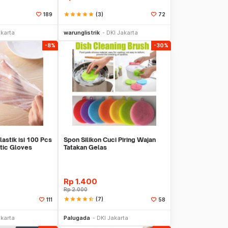
star
star
star
star
star
(3)
189
72
li Sekarang
Beli Sekarang
akarta
warunglistrik
DKI Jakarta
-8%
-30%
astik isi 100 Pcs
Spon Silikon Cuci Piring Wajan
tic Gloves
Tatakan Gelas
Rp
1.400
Rp
2.000
star
star
star
star
star_half
(7)
111
58
li Sekarang
Beli Sekarang
akarta
Palugada
DKI Jakarta