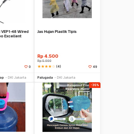
 VEP1-48 Wired
Jas Hujan Plastik Tipis
eo Excellent
Rp
4.500
Rp
5.000
star
star
star
star
star_border
(4)
0
49
li Sekarang
Beli Sekarang
hop
DKI Jakarta
Palugada
DKI Jakarta
-35%