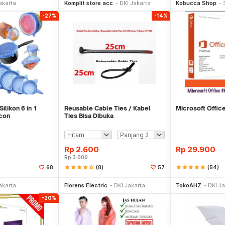
akarta
Komplit store acc
DKI Jakarta
Kobucca Shop
-27%
-14%
ilikon 6 in 1
Reusable Cable Ties / Kabel
Microsoft Offic
icon
Ties Bisa Dibuka
Rp
2.600
Rp
29.900
Rp
3.000
star
star
star
star
star_half
(8)
star
star
star
star
star
(54)
68
57
li Sekarang
Beli Sekarang
Be
akarta
Florens Electric
DKI Jakarta
TokoAHZ
DKI Ja
-20%