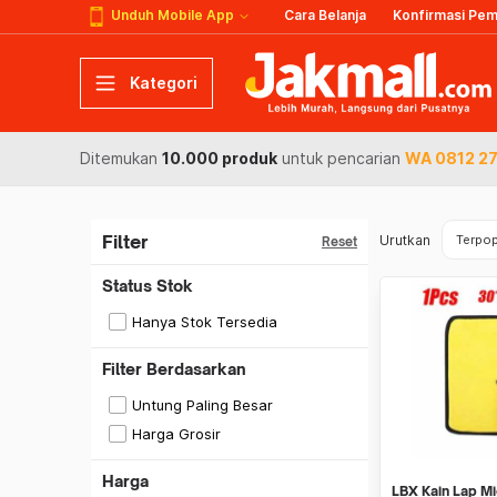
Unduh Mobile App
Cara Belanja
Konfirmasi Pe
Kategori
Ditemukan
10.000 produk
untuk pencarian
WA 0812 27
Filter
Urutkan
Terpop
Reset
Status Stok
Hanya Stok Tersedia
Filter Berdasarkan
Untung Paling Besar
Harga Grosir
Harga
LBX Kain Lap Mi