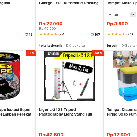
aguna
Charge LED - Automatic Drinking
Tempat Make U
Water Pump
Rp
27.900
Rp
3.890
Rp
40.000
star
star
star
star
star_half
(44)
star
star
star
star
star_half
(22)
12
197
li Sekarang
Beli Sekarang
Be
tokokadounik
DKI Jakarta
Igrosir
DKI Jakar
-6%
-50%
ape Isolasi Super
Liger L-3121 Tripod
Tempat Dispens
f Lakban Perekat
Photography Light Stand Full
Piring Soap Pu
Besi Portable-Large
Rp
42.500
Rp
12.900