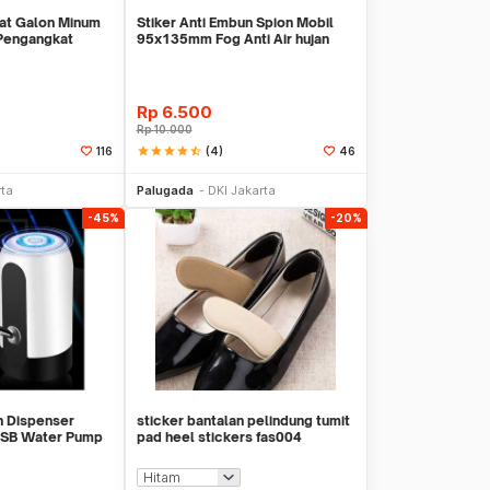
kat Galon Minum
Stiker Anti Embun Spion Mobil
 Pengangkat
95x135mm Fog Anti Air hujan
ScreenGuard
Rp
6.500
Rp
10.000
star
star
star
star
star_half
(4)
116
46
li Sekarang
Beli Sekarang
rta
Palugada
DKI Jakarta
-45%
-20%
n Dispenser
sticker bantalan pelindung tumit
USB Water Pump
pad heel stickers fas004