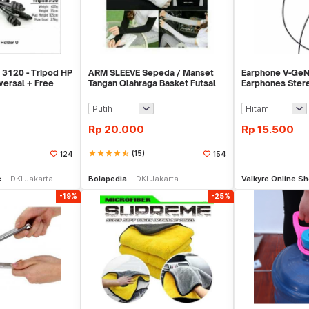
 3120 - Tripod HP
ARM SLEEVE Sepeda / Manset
Earphone V-GeN
versal + Free
Tangan Olahraga Basket Futsal
Earphones Ster
SLIM
Sound - Ecer
Rp
20.000
Rp
15.500
star
star
star
star
star_half
(15)
124
154
li Sekarang
Beli Sekarang
Be
c
DKI Jakarta
Bolapedia
DKI Jakarta
Valkyre Online S
-19%
-25%