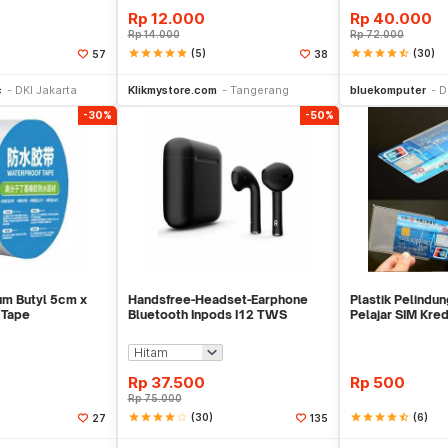
Rp
12.000
Rp
40.000
Rp
14.000
Rp
72.000
star
star
star
star
star
(5)
star
star
star
star
star_half
(30)
57
38
li Sekarang
Beli Sekarang
Be
c
DKI Jakarta
Klikmystore.com
Tangerang
bluekomputer
D
-30%
-50%
um Butyl 5cm x
Handsfree-Headset-Earphone
Plastik Pelindu
 Tape
Bluetooth Inpods I12 TWS
Pelajar SIM Kre
Bluetooth V5.Doff
Cover Pelind
Rp
37.500
Rp
500
Rp
75.000
star
star
star
star
star_border
(30)
star
star
star
star
star_half
(6)
27
135
li Sekarang
Beli Sekarang
Be