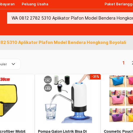
mbayaran
Peluang Usaha
Paket Berlangg
82 5310 Aplikator Plafon Model Bendera Hongkong Boyolali
keyboard_arrow_down
1
uler
-31%
crofiber Mobil
Pompa Galon Listrik Bisa Di
Cosmetic Pouch