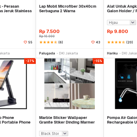
k - Perasan
Lap Mobil Microfiber 30x40cm
Alat Untuk Ang
s Jeruk Stainless
Serbaguna 2 Warna
Galon Holder /
Galon - X446
Rp
7.500
Rp
9.800
Rp
10.000
star
star
star
star
star_half
(6)
star
star
star
star
star_half
(20)
55
43
li Sekarang
Beli Sekarang
Be
akarta
Palugada
DKI Jakarta
Hariku
DKI Jaka
-27%
-15%
p Phone
Marble Sticker Wallpaper
Pompa Air Galo
l Portable Phone
Granite Stiker Dinding Marmer
Rechargeable 
Meja Kitchen