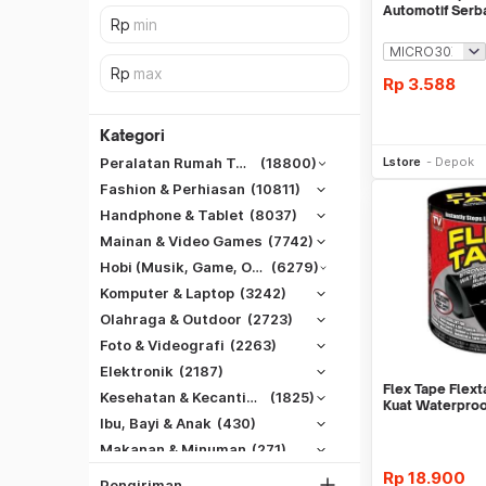
Automotif Serb
Rp
3.588
Kategori
Be
Lstore
Depok
Peralatan Rumah Tangga
(18800)
Fashion & Perhiasan
(10811)
Handphone & Tablet
(8037)
Mainan & Video Games
(7742)
Hobi (Musik, Game, Otomotif, Dll)
(6279)
Komputer & Laptop
(3242)
Olahraga & Outdoor
(2723)
Foto & Videografi
(2263)
SiCepat REG
Elektronik
(2187)
SiCepat BEST
Flex Tape Flext
DKI Jakarta
Kesehatan & Kecantikan
(1825)
Kuat Waterproo
SiCepat Gokil
Tangerang
Ibu, Bayi & Anak
(430)
SiCepat Halu
Makanan & Minuman
(271)
Bekasi
JNE REG
Rp
18.900
Bogor
Pengiriman