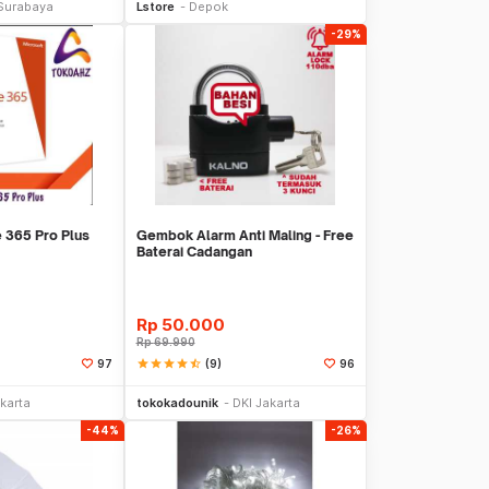
Surabaya
Lstore
Depok
-29%
e 365 Pro Plus
Gembok Alarm Anti Maling - Free
Baterai Cadangan
Rp
50.000
Rp
69.990
star
star
star
star
star_half
(9)
97
96
li Sekarang
Beli Sekarang
karta
tokokadounik
DKI Jakarta
-44%
-26%