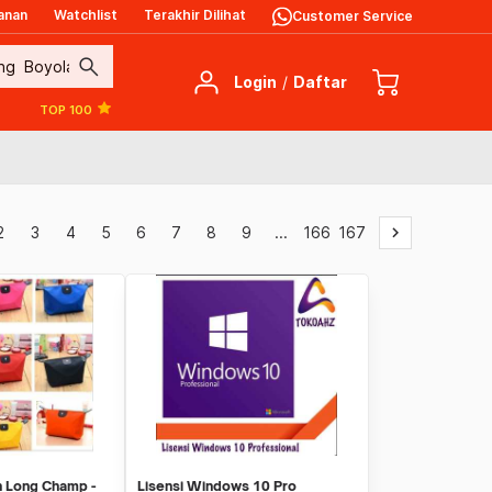
anan
Watchlist
Terakhir Dilihat
Customer Service
search
Login
/
Daftar
TOP 100
2
3
4
5
6
7
8
9
...
166
167
keyboard_arrow_right
 Long Champ -
Lisensi Windows 10 Pro