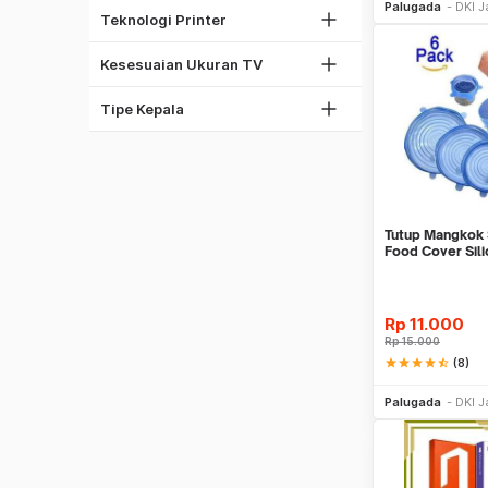
37"
Palugada
DKI J
Thermal Printer
Teknologi Printer
42"
Phillips
60"
Kesesuaian Ukuran TV
Torx
Obeng Set
Tipe Kepala
Tutup Mangkok S
Food Cover Sil
Rp
11.000
Rp
15.000
star
star
star
star
star_half
(8)
Be
Palugada
DKI J