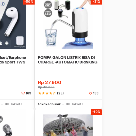
-50%
-31%
dset/Earphone
POMPA GALON LISTRIK BISA DI
ods Sport TWS
CHARGE -AUTOMATIC DRINKING
WATER PUMP LED
Rp
27.900
Rp
40.000
star
star
star
star
star_half
(25)
169
133
li Sekarang
Beli Sekarang
DKI Jakarta
tokokadounik
DKI Jakarta
-10%