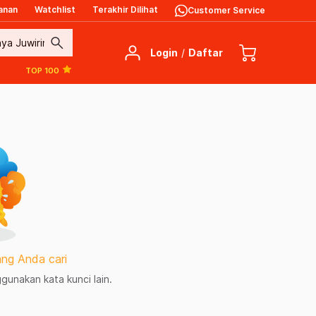
anan
Watchlist
Terakhir Dilihat
Customer Service
search
Login
/
Daftar
TOP 100
ng Anda cari
unakan kata kunci lain.