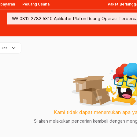
mbayaran
Peluang Usaha
Paket Berlangg
keyboard_arrow_down
uler
Kami tidak dapat menemukan apa ya
Silakan melakukan pencarian kembali dengan mengg