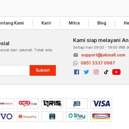
entang Kami
Karir
Mitra
Blog
He
Kami siap melayani A
sial
Setiap hari 09:00 - 18:00 WIB
(
esial dari Jakmall. Tidak ada
email
support@jakmall.com
a
0851 3337 0987
Submit