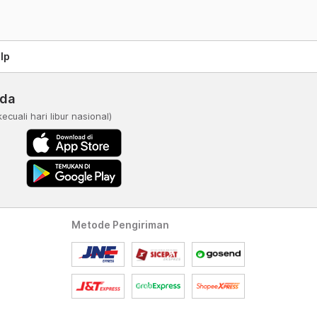
lp
nda
kecuali hari libur nasional)
Metode Pengiriman