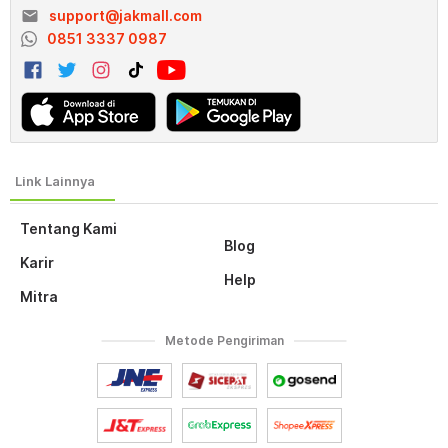
email
support@jakmall.com
0851 3337 0987
Tentang Kami
Blog
Karir
Help
Mitra
Metode Pengiriman