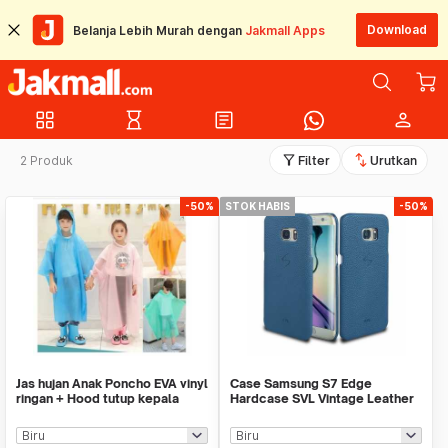
Download
Belanja Lebih Murah dengan
Jakmall Apps
grid_view
hourglass_empty
article
person
filter_alt
swap_vert
2 Produk
Filter
Urutkan
-50%
STOK HABIS
-50%
Jas hujan Anak Poncho EVA vinyl
Case Samsung S7 Edge
ringan + Hood tutup kepala
Hardcase SVL Vintage Leather
120-160cm
Microfiber