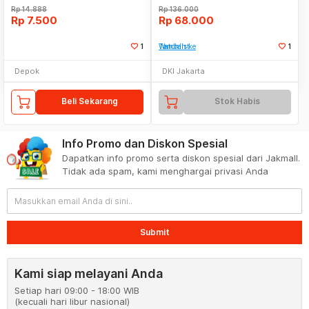
Rp
14.888
Rp
136.000
Rp
7.500
Rp
68.000
1
Tambah ke Watchlist
1
Depok
DKI Jakarta
Beli Sekarang
Stok Habis
Info Promo dan Diskon Spesial
Dapatkan info promo serta diskon spesial dari Jakmall.
Tidak ada spam, kami menghargai privasi Anda
Submit
Kami siap melayani Anda
Setiap hari 09:00 - 18:00 WIB
(kecuali hari libur nasional)