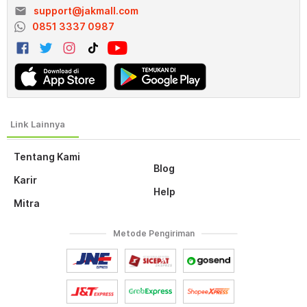
email
support@jakmall.com
0851 3337 0987
Tentang Kami
Blog
Karir
Help
Mitra
Metode Pengiriman