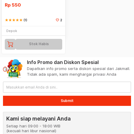
Rp
550
star
star
star
star
star
(1)
2
Depok
Stok Habis
Info Promo dan Diskon Spesial
Dapatkan info promo serta diskon spesial dari Jakmall.
Tidak ada spam, kami menghargai privasi Anda
Submit
Kami siap melayani Anda
Setiap hari 09:00 - 18:00 WIB
(kecuali hari libur nasional)