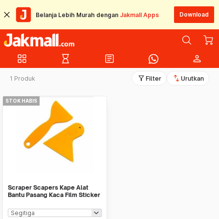
Download
Belanja Lebih Murah dengan
Jakmall Apps
grid_view
hourglass_empty
article
person
filter_alt
swap_vert
1 Produk
Filter
Urutkan
STOK HABIS
Scraper Scapers Kape Alat
Bantu Pasang Kaca Film Sticker
Wall