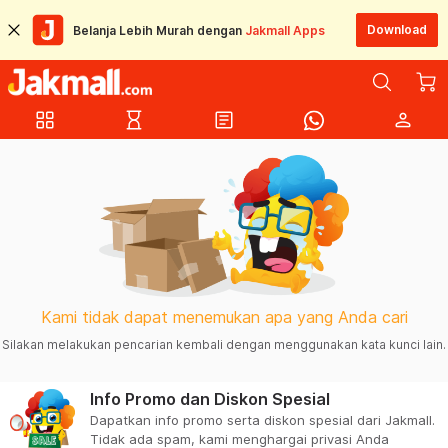
Download
Belanja Lebih Murah dengan
Jakmall Apps
grid_view
hourglass_empty
article
person
Kami tidak dapat menemukan apa yang Anda cari
Silakan melakukan pencarian kembali dengan menggunakan kata kunci lain.
Info Promo dan Diskon Spesial
Dapatkan info promo serta diskon spesial dari Jakmall.
Tidak ada spam, kami menghargai privasi Anda