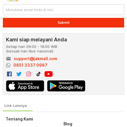
Submit
Kami siap melayani Anda
Setiap hari 09:00 - 18:00 WIB
(kecuali hari libur nasional)
email
support@jakmall.com
0851 3337 0987
Tentang Kami
Blog