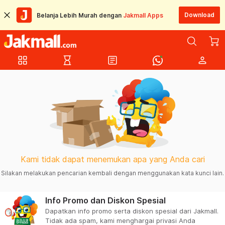
Download
Belanja Lebih Murah dengan
Jakmall Apps
grid_view
hourglass_empty
article
person
Kami tidak dapat menemukan apa yang Anda cari
Silakan melakukan pencarian kembali dengan menggunakan kata kunci lain.
Info Promo dan Diskon Spesial
Dapatkan info promo serta diskon spesial dari Jakmall.
Tidak ada spam, kami menghargai privasi Anda