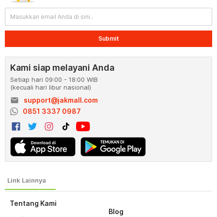
Submit
Kami siap melayani Anda
Setiap hari 09:00 - 18:00 WIB
(kecuali hari libur nasional)
email
support@jakmall.com
0851 3337 0987
Tentang Kami
Blog