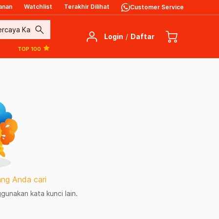
anan
Watchlist
Terakhir Dilihat
Customer Service
search
Login
/
Daftar
TOP 100
ng Anda cari
unakan kata kunci lain.