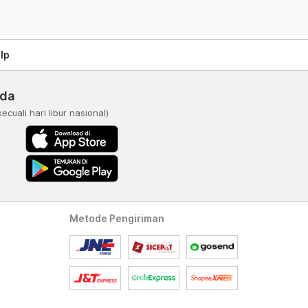
lp
nda
kecuali hari libur nasional)
Metode Pengiriman