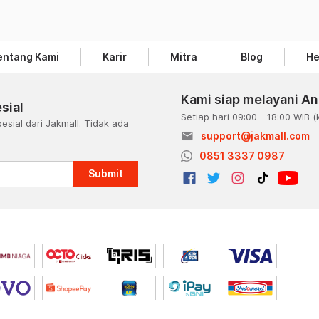
entang Kami
Karir
Mitra
Blog
He
Kami siap melayani A
sial
Setiap hari 09:00 - 18:00 WIB
(
esial dari Jakmall. Tidak ada
email
support@jakmall.com
a
0851 3337 0987
Submit