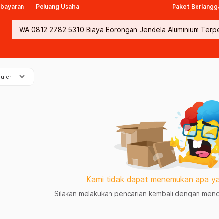
mbayaran
Peluang Usaha
Paket Berlangg
keyboard_arrow_down
uler
Kami tidak dapat menemukan apa ya
Silakan melakukan pencarian kembali dengan mengg