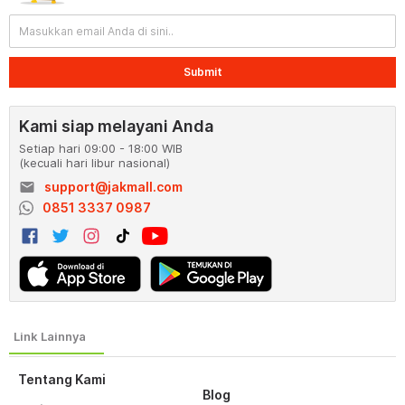
Submit
Kami siap melayani Anda
Setiap hari 09:00 - 18:00 WIB
(kecuali hari libur nasional)
email
support@jakmall.com
0851 3337 0987
Tentang Kami
Blog