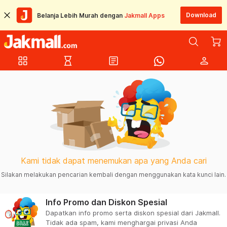
Download
Belanja Lebih Murah dengan
Jakmall Apps
grid_view
hourglass_empty
article
person
Kami tidak dapat menemukan apa yang Anda cari
Silakan melakukan pencarian kembali dengan menggunakan kata kunci lain.
Info Promo dan Diskon Spesial
Dapatkan info promo serta diskon spesial dari Jakmall.
Tidak ada spam, kami menghargai privasi Anda