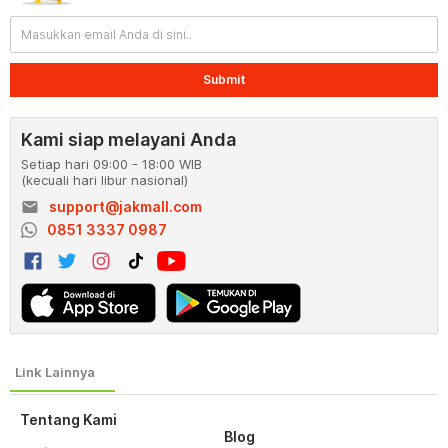
Submit
Kami siap melayani Anda
Setiap hari 09:00 - 18:00 WIB
(kecuali hari libur nasional)
email
support@jakmall.com
0851 3337 0987
Tentang Kami
Blog