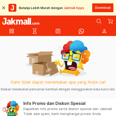
Download
Belanja Lebih Murah dengan
Jakmall Apps
grid_view
hourglass_empty
article
person
Kami tidak dapat menemukan apa yang Anda cari
Silakan melakukan pencarian kembali dengan menggunakan kata kunci lain.
Info Promo dan Diskon Spesial
Dapatkan info promo serta diskon spesial dari Jakmall.
Tidak ada spam, kami menghargai privasi Anda