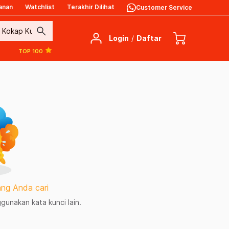
anan
Watchlist
Terakhir Dilihat
Customer Service
search
Login
/
Daftar
TOP 100
ng Anda cari
unakan kata kunci lain.