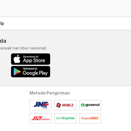
lp
nda
kecuali hari libur nasional)
Metode Pengiriman