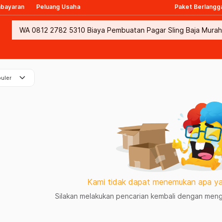
mbayaran
Peluang Usaha
Paket Berlangg
keyboard_arrow_down
uler
Kami tidak dapat menemukan apa ya
Silakan melakukan pencarian kembali dengan mengg