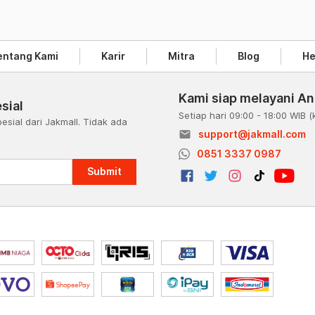
entang Kami
Karir
Mitra
Blog
He
Kami siap melayani A
sial
Setiap hari 09:00 - 18:00 WIB
(
esial dari Jakmall. Tidak ada
email
support@jakmall.com
a
0851 3337 0987
Submit