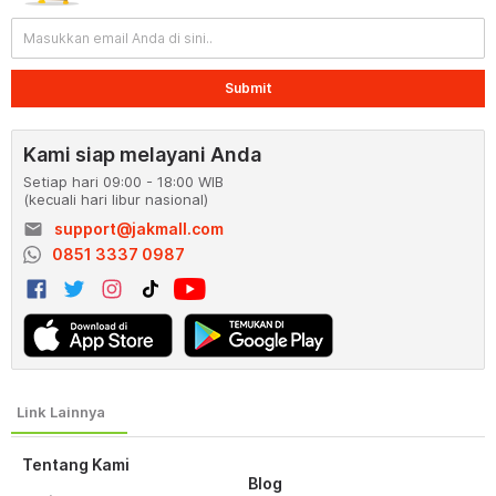
Submit
Kami siap melayani Anda
Setiap hari 09:00 - 18:00 WIB
(kecuali hari libur nasional)
email
support@jakmall.com
0851 3337 0987
Tentang Kami
Blog