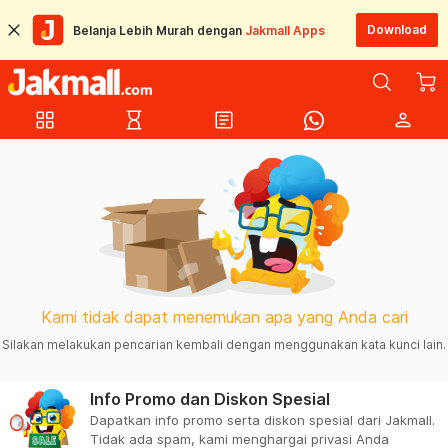
Download
Belanja Lebih Murah dengan
Jakmall Apps
grid_view
hourglass_empty
article
person
Kami tidak dapat menemukan apa yang Anda cari
Silakan melakukan pencarian kembali dengan menggunakan kata kunci lain.
Info Promo dan Diskon Spesial
Dapatkan info promo serta diskon spesial dari Jakmall.
Tidak ada spam, kami menghargai privasi Anda