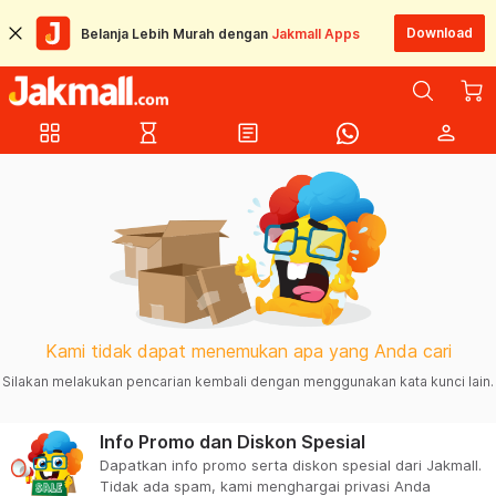
Download
Belanja Lebih Murah dengan
Jakmall Apps
grid_view
hourglass_empty
article
person
Kami tidak dapat menemukan apa yang Anda cari
Silakan melakukan pencarian kembali dengan menggunakan kata kunci lain.
Info Promo dan Diskon Spesial
Dapatkan info promo serta diskon spesial dari Jakmall.
Tidak ada spam, kami menghargai privasi Anda