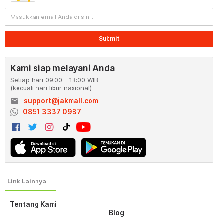
Submit
Kami siap melayani Anda
Setiap hari 09:00 - 18:00 WIB
(kecuali hari libur nasional)
email
support@jakmall.com
0851 3337 0987
Tentang Kami
Blog