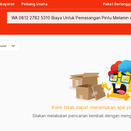
mbayaran
Peluang Usaha
Paket Berlangg
keyboard_arrow_down
uler
Kami tidak dapat menemukan apa ya
Silakan melakukan pencarian kembali dengan mengg