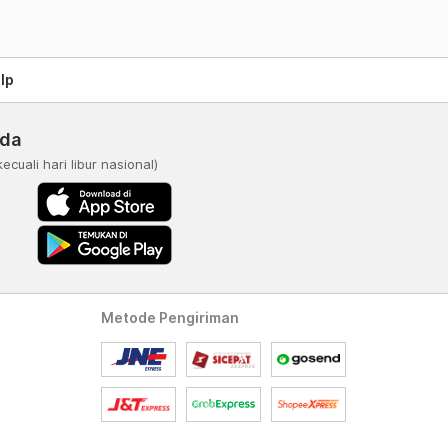
lp
nda
kecuali hari libur nasional)
Metode Pengiriman