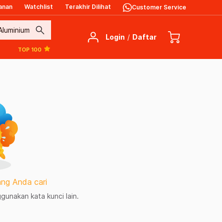
anan
Watchlist
Terakhir Dilihat
Customer Service
search
Login
/
Daftar
TOP 100
ng Anda cari
unakan kata kunci lain.