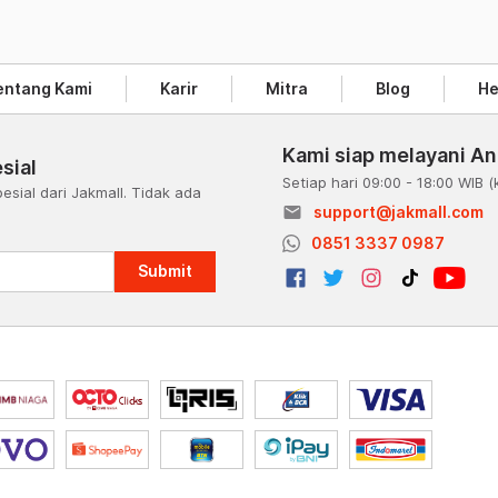
entang Kami
Karir
Mitra
Blog
He
Kami siap melayani A
sial
Setiap hari 09:00 - 18:00 WIB
(
esial dari Jakmall. Tidak ada
email
support@jakmall.com
a
0851 3337 0987
Submit