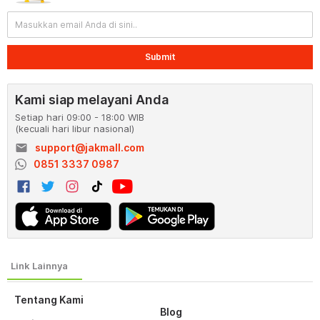
Submit
Kami siap melayani Anda
Setiap hari 09:00 - 18:00 WIB
(kecuali hari libur nasional)
email
support@jakmall.com
0851 3337 0987
Tentang Kami
Blog