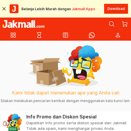
Download
Belanja Lebih Murah dengan
Jakmall Apps
grid_view
hourglass_empty
article
person
Kami tidak dapat menemukan apa yang Anda cari
Silakan melakukan pencarian kembali dengan menggunakan kata kunci lain.
Info Promo dan Diskon Spesial
Dapatkan info promo serta diskon spesial dari Jakmall.
Tidak ada spam, kami menghargai privasi Anda