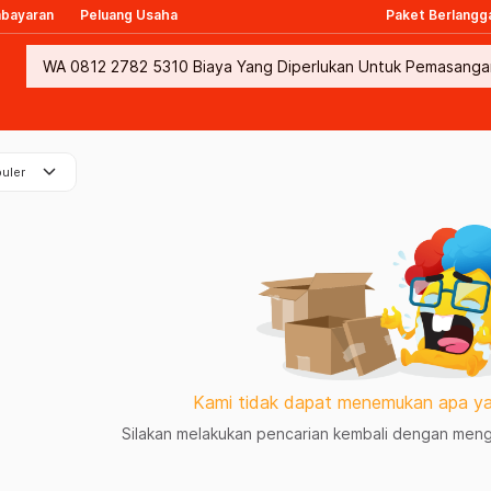
mbayaran
Peluang Usaha
Paket Berlangg
keyboard_arrow_down
uler
Kami tidak dapat menemukan apa ya
Silakan melakukan pencarian kembali dengan mengg