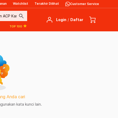
anan
Watchlist
Terakhir Dilihat
Customer Service
search
Login
/
Daftar
TOP 100
ng Anda cari
unakan kata kunci lain.