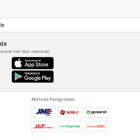
lp
nda
kecuali hari libur nasional)
Metode Pengiriman