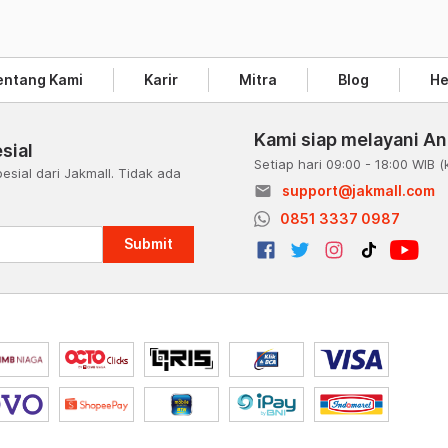
entang Kami
Karir
Mitra
Blog
He
Kami siap melayani A
sial
Setiap hari 09:00 - 18:00 WIB
(
esial dari Jakmall. Tidak ada
email
support@jakmall.com
a
0851 3337 0987
Submit