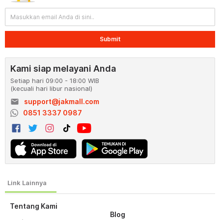
Submit
Kami siap melayani Anda
Setiap hari 09:00 - 18:00 WIB
(kecuali hari libur nasional)
email
support@jakmall.com
0851 3337 0987
Tentang Kami
Blog