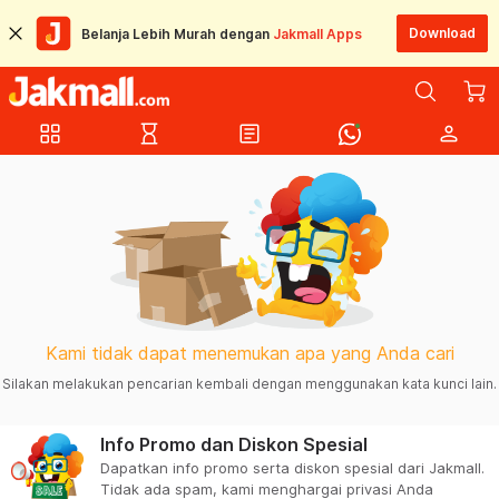
Download
Belanja Lebih Murah dengan
Jakmall Apps
grid_view
hourglass_empty
article
person
Kami tidak dapat menemukan apa yang Anda cari
Silakan melakukan pencarian kembali dengan menggunakan kata kunci lain.
Info Promo dan Diskon Spesial
Dapatkan info promo serta diskon spesial dari Jakmall.
Tidak ada spam, kami menghargai privasi Anda