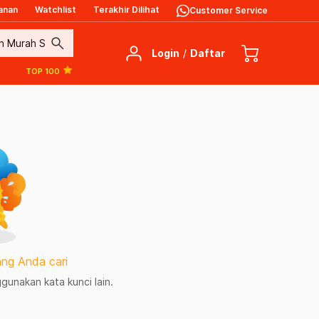
anan
Watchlist
Terakhir Dilihat
Customer Service
search
Login
/
Daftar
TOP 100
ng Anda cari
unakan kata kunci lain.