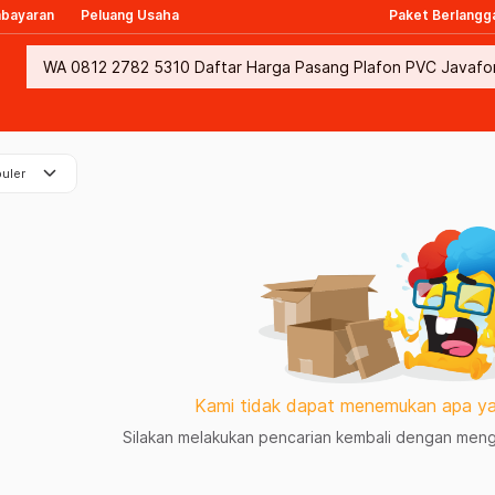
mbayaran
Peluang Usaha
Paket Berlangg
keyboard_arrow_down
uler
Kami tidak dapat menemukan apa ya
Silakan melakukan pencarian kembali dengan mengg