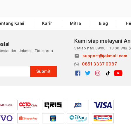
entang Kami
Karir
Mitra
Blog
He
Kami siap melayani A
sial
Setiap hari 09:00 - 18:00 WIB
(
esial dari Jakmall. Tidak ada
email
support@jakmall.com
a
0851 3337 0987
Submit