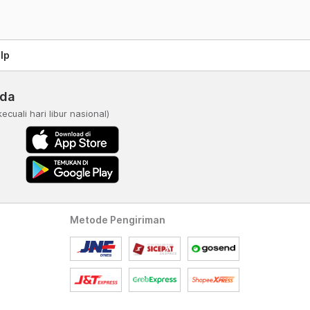
lp
nda
kecuali hari libur nasional)
Metode Pengiriman